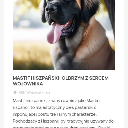
MASTIF HISZPAŃSKI: OLBRZYM Z SERCEM
WOJOWNIKA
865 Wyświetlenia
Mastif hiszpanski, znany rowniez jako Mastin
Espanol, to majestatyczny pies pasterski o
imponujacej posturze i silnym charakterze.
Pochodzacy z Hiszpanii, byl tradycyjnie uzywany do
strzezenia stad owiec przed drapieznikami. Dzieki