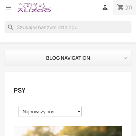
shopping_cart


(0)
search
BLOG NAVIGATION
PSY