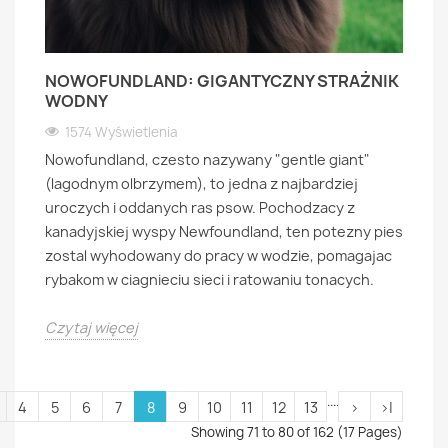
NOWOFUNDLAND: GIGANTYCZNY STRAŻNIK
WODNY
1574 Wyświetlenia
Nowofundland, czesto nazywany "gentle giant"
(lagodnym olbrzymem), to jedna z najbardziej
uroczych i oddanych ras psow. Pochodzacy z
kanadyjskiej wyspy Newfoundland, ten potezny pies
zostal wyhodowany do pracy w wodzie, pomagajac
rybakom w ciagnieciu sieci i ratowaniu tonacych.
Czytaj więcej
....
4
5
6
7
8
9
10
11
12
13
>
>|
Showing 71 to 80 of 162 (17 Pages)