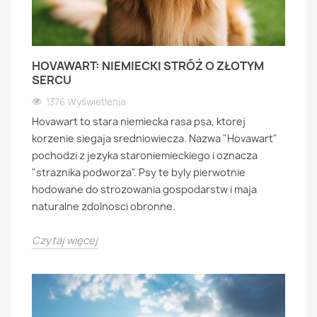
HOVAWART: NIEMIECKI STRÓŻ O ZŁOTYM
SERCU
1376 Wyświetlenia
Hovawart to stara niemiecka rasa psa, ktorej
korzenie siegaja sredniowiecza. Nazwa "Hovawart"
pochodzi z jezyka staroniemieckiego i oznacza
"straznika podworza". Psy te byly pierwotnie
hodowane do strozowania gospodarstw i maja
naturalne zdolnosci obronne.
Czytaj więcej