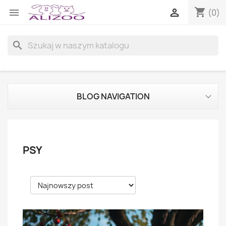
shopping_cart


(0)
search
BLOG NAVIGATION
PSY