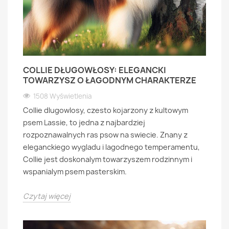
COLLIE DŁUGOWŁOSY: ELEGANCKI
TOWARZYSZ O ŁAGODNYM CHARAKTERZE
1508 Wyświetlenia
Collie dlugowlosy, czesto kojarzony z kultowym
psem Lassie, to jedna z najbardziej
rozpoznawalnych ras psow na swiecie. Znany z
eleganckiego wygladu i lagodnego temperamentu,
Collie jest doskonalym towarzyszem rodzinnym i
wspanialym psem pasterskim.
Czytaj więcej