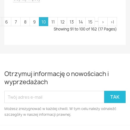
....
6
7
8
9
10
11
12
13
14
15
>
>|
Showing 91 to 100 of 162 (17 Pages)
Otrzymuj informację o nowościach i
wyprzedażach
Możesz zrezygnować w każdej chwili. W tym celu należy odnaleźć
szczegóły w naszej informacji prawnej.