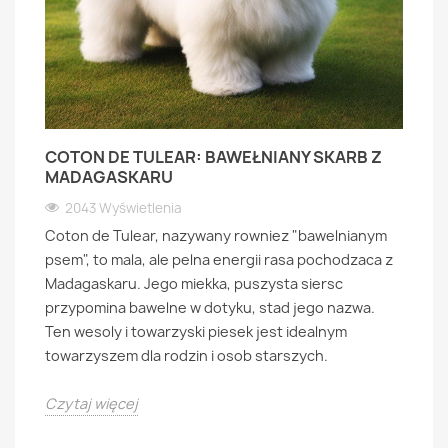
COTON DE TULEAR: BAWEŁNIANY SKARB Z
MADAGASKARU
2043 Wyświetlenia
Coton de Tulear, nazywany rowniez "bawelnianym
psem", to mala, ale pelna energii rasa pochodzaca z
Madagaskaru. Jego miekka, puszysta siersc
przypomina bawelne w dotyku, stad jego nazwa.
Ten wesoly i towarzyski piesek jest idealnym
towarzyszem dla rodzin i osob starszych.
Czytaj więcej