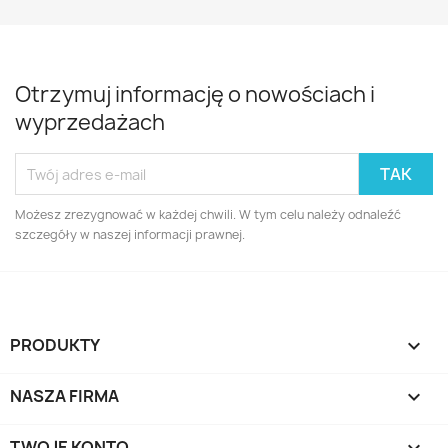
Otrzymuj informację o nowościach i
wyprzedażach
Możesz zrezygnować w każdej chwili. W tym celu należy odnaleźć
szczegóły w naszej informacji prawnej.
PRODUKTY

NASZA FIRMA

TWOJE KONTO