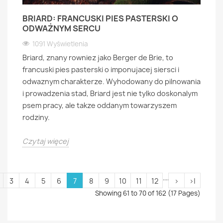
BRIARD: FRANCUSKI PIES PASTERSKI O
ODWAŻNYM SERCU
1091 Wyświetlenia
Briard, znany rowniez jako Berger de Brie, to
francuski pies pasterski o imponujacej siersci i
odwaznym charakterze. Wyhodowany do pilnowania
i prowadzenia stad, Briard jest nie tylko doskonalym
psem pracy, ale takze oddanym towarzyszem
rodziny.
Czytaj więcej
....
3
4
5
6
7
8
9
10
11
12
>
>|
Showing 61 to 70 of 162 (17 Pages)