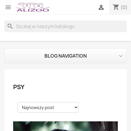
shopping_cart


(0)
search
BLOG NAVIGATION
PSY