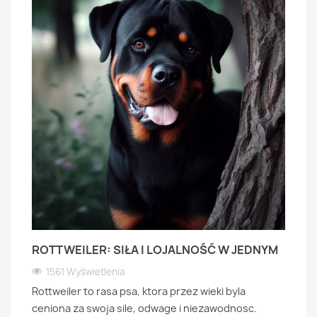
ROTTWEILER: SIŁA I LOJALNOŚĆ W JEDNYM
1561 Wyświetlenia
Rottweiler to rasa psa, ktora przez wieki byla
ceniona za swoja sile, odwage i niezawodnosc.