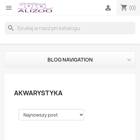
shopping_cart


(0)
search
BLOG NAVIGATION
AKWARYSTYKA