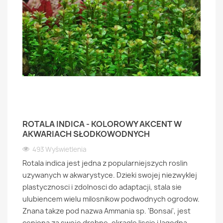
ROTALA INDICA - KOLOROWY AKCENT W
AKWARIACH SŁODKOWODNYCH
493 Wyświetlenia
Rotala indica jest jedna z popularniejszych roslin
uzywanych w akwarystyce. Dzieki swojej niezwyklej
plastycznosci i zdolnosci do adaptacji, stala sie
ulubiencem wielu milosnikow podwodnych ogrodow.
Znana takze pod nazwa Ammania sp. 'Bonsai', jest
ceniona za swoje drobne, okragle liscie i lagodna,