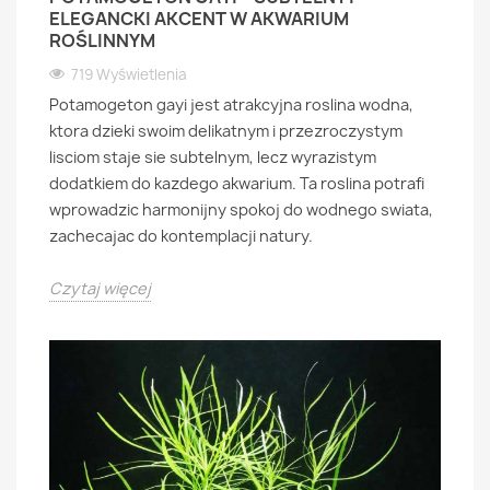
ELEGANCKI AKCENT W AKWARIUM
ROŚLINNYM
719 Wyświetlenia
Potamogeton gayi jest atrakcyjna roslina wodna,
ktora dzieki swoim delikatnym i przezroczystym
lisciom staje sie subtelnym, lecz wyrazistym
dodatkiem do kazdego akwarium. Ta roslina potrafi
wprowadzic harmonijny spokoj do wodnego swiata,
zachecajac do kontemplacji natury.
Czytaj więcej