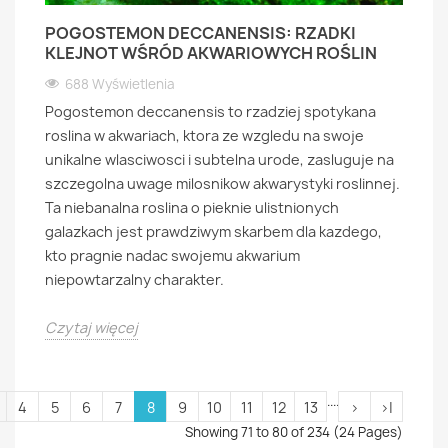
POGOSTEMON DECCANENSIS: RZADKI
KLEJNOT WŚRÓD AKWARIOWYCH ROŚLIN
688 Wyświetlenia
Pogostemon deccanensis to rzadziej spotykana
roslina w akwariach, ktora ze wzgledu na swoje
unikalne wlasciwosci i subtelna urode, zasluguje na
szczegolna uwage milosnikow akwarystyki roslinnej.
Ta niebanalna roslina o pieknie ulistnionych
galazkach jest prawdziwym skarbem dla kazdego,
kto pragnie nadac swojemu akwarium
niepowtarzalny charakter.
Czytaj więcej
....
4
5
6
7
8
9
10
11
12
13
>
>|
Showing 71 to 80 of 234 (24 Pages)