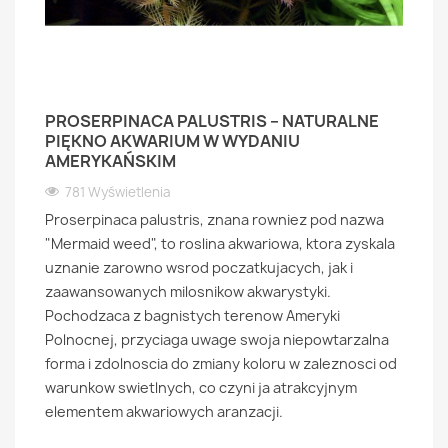
PROSERPINACA PALUSTRIS – NATURALNE
PIĘKNO AKWARIUM W WYDANIU
AMERYKAŃSKIM
781 Wyświetlenia
Proserpinaca palustris, znana rowniez pod nazwa
"Mermaid weed", to roslina akwariowa, ktora zyskala
uznanie zarowno wsrod poczatkujacych, jak i
zaawansowanych milosnikow akwarystyki.
Pochodzaca z bagnistych terenow Ameryki
Polnocnej, przyciaga uwage swoja niepowtarzalna
forma i zdolnoscia do zmiany koloru w zaleznosci od
warunkow swietlnych, co czyni ja atrakcyjnym
elementem akwariowych aranzacji.