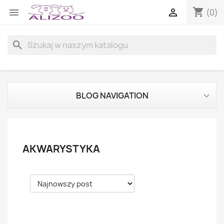
shopping_cart


(0)
search
BLOG NAVIGATION
AKWARYSTYKA