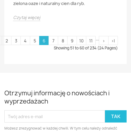
zielona oaze i naturalny cien dla ryb.
Czytaj więcej
....
2
3
4
5
6
7
8
9
10
11
>
>|
Showing 51 to 60 of 234 (24 Pages)
Otrzymuj informację o nowościach i
wyprzedażach
Możesz zrezygnować w każdej chwili. W tym celu należy odnaleźć