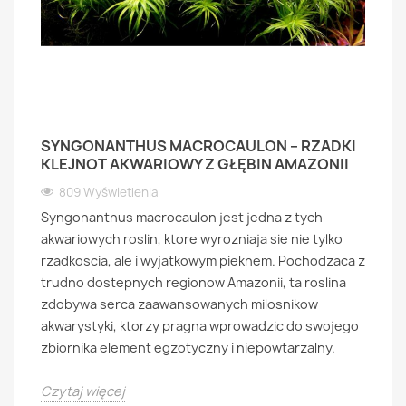
SYNGONANTHUS MACROCAULON – RZADKI
KLEJNOT AKWARIOWY Z GŁĘBIN AMAZONII
809 Wyświetlenia
Syngonanthus macrocaulon jest jedna z tych
akwariowych roslin, ktore wyrozniaja sie nie tylko
rzadkoscia, ale i wyjatkowym pieknem. Pochodzaca z
trudno dostepnych regionow Amazonii, ta roslina
zdobywa serca zaawansowanych milosnikow
akwarystyki, ktorzy pragna wprowadzic do swojego
zbiornika element egzotyczny i niepowtarzalny.
Czytaj więcej