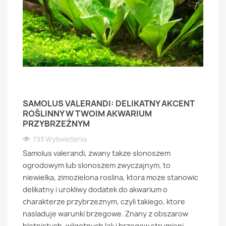
SAMOLUS VALERANDI: DELIKATNY AKCENT
ROŚLINNY W TWOIM AKWARIUM
PRZYBRZEŻNYM
793 Wyświetlenia
Samolus valerandi, zwany takze slonoszem
ogrodowym lub slonoszem zwyczajnym, to
niewielka, zimozielona roslina, ktora moze stanowic
delikatny i urokliwy dodatek do akwarium o
charakterze przybrzeznym, czyli takiego, ktore
nasladuje warunki brzegowe. Znany z obszarow
blotnistych, wilgotnych lak i brzegow strumieni,