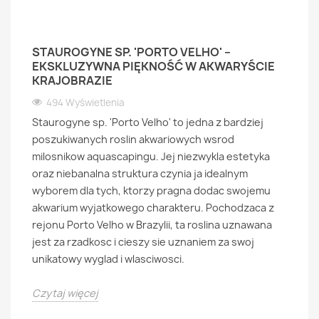
STAUROGYNE SP. 'PORTO VELHO' –
EKSKLUZYWNA PIĘKNOŚĆ W AKWARYŚCIE
KRAJOBRAZIE
494 Wyświetlenia
Staurogyne sp. 'Porto Velho' to jedna z bardziej
poszukiwanych roslin akwariowych wsrod
milosnikow aquascapingu. Jej niezwykla estetyka
oraz niebanalna struktura czynia ja idealnym
wyborem dla tych, ktorzy pragna dodac swojemu
akwarium wyjatkowego charakteru. Pochodzaca z
rejonu Porto Velho w Brazylii, ta roslina uznawana
jest za rzadkosc i cieszy sie uznaniem za swoj
unikatowy wyglad i wlasciwosci.
Czytaj więcej