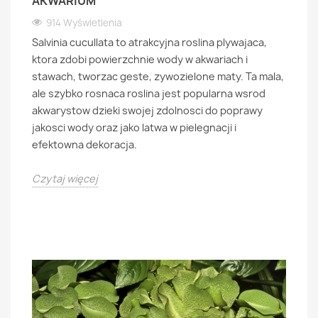
AKWARIUM
914 Wyświetlenia
Salvinia cucullata to atrakcyjna roslina plywajaca,
ktora zdobi powierzchnie wody w akwariach i
stawach, tworzac geste, zywozielone maty. Ta mala,
ale szybko rosnaca roslina jest popularna wsrod
akwarystow dzieki swojej zdolnosci do poprawy
jakosci wody oraz jako latwa w pielegnacji i
efektowna dekoracja.
Czytaj więcej