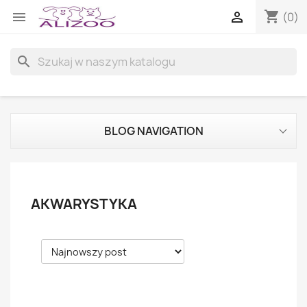
shopping_cart


(0)
search
BLOG NAVIGATION
AKWARYSTYKA