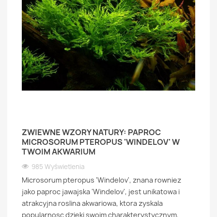
ZWIEWNE WZORY NATURY: PAPROC
MICROSORUM PTEROPUS 'WINDELOV' W
TWOIM AKWARIUM
985 Wyświetlenia
Microsorum pteropus 'Windelov', znana rowniez
jako paproc jawajska 'Windelov', jest unikatowa i
atrakcyjna roslina akwariowa, ktora zyskala
popularnosc dzieki swoim charakterystycznym,