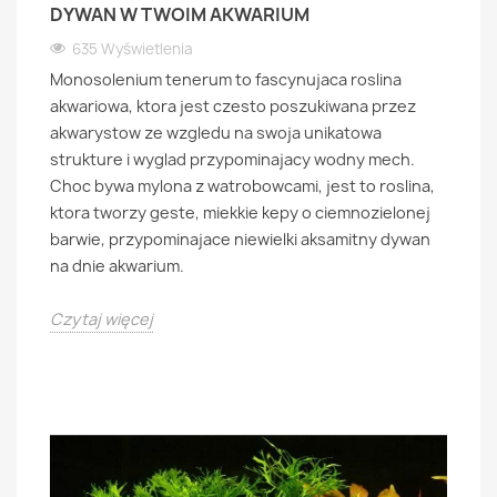
DYWAN W TWOIM AKWARIUM
635 Wyświetlenia
Monosolenium tenerum to fascynujaca roslina
akwariowa, ktora jest czesto poszukiwana przez
akwarystow ze wzgledu na swoja unikatowa
strukture i wyglad przypominajacy wodny mech.
Choc bywa mylona z watrobowcami, jest to roslina,
ktora tworzy geste, miekkie kepy o ciemnozielonej
barwie, przypominajace niewielki aksamitny dywan
na dnie akwarium.
Czytaj więcej