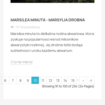
MARSILEA MINUTA - MARSYLIA DROBNA
717 Wyświetlenia
Marsilea minuta to delikatna roslina akwariowa, ktora
zyskuje na popularnosci wsrod milosnikow
akwarystyki roslinnej. Jej drobne listki dodaja
subtelnosci i uroku kazdemu akwarium.
Czytaj więcej
....
6
7
8
9
10
11
12
13
14
15
>
>|
Showing 91 to 100 of 234 (24 Pages)