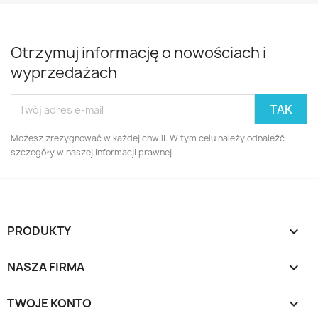
Otrzymuj informację o nowościach i
wyprzedażach
Możesz zrezygnować w każdej chwili. W tym celu należy odnaleźć
szczegóły w naszej informacji prawnej.
PRODUKTY

NASZA FIRMA

TWOJE KONTO
