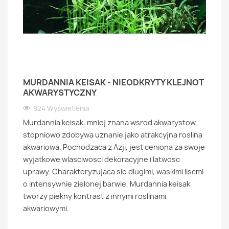
MURDANNIA KEISAK - NIEODKRYTY KLEJNOT
AKWARYSTYCZNY
824 Wyświetlenia
Murdannia keisak, mniej znana wsrod akwarystow,
stopniowo zdobywa uznanie jako atrakcyjna roslina
akwariowa. Pochodzaca z Azji, jest ceniona za swoje
wyjatkowe wlasciwosci dekoracyjne i latwosc
uprawy. Charakteryzujaca sie dlugimi, waskimi liscmi
o intensywnie zielonej barwie, Murdannia keisak
tworzy piekny kontrast z innymi roslinami
akwariowymi.