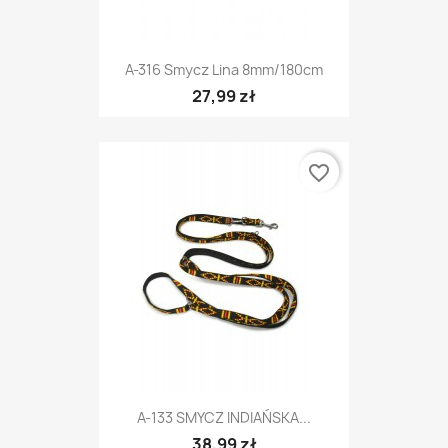
A-316 Smycz Lina 8mm/180cm
27,99 zł
favorite_border
A-133 SMYCZ INDIAŃSKA...
38,99 zł