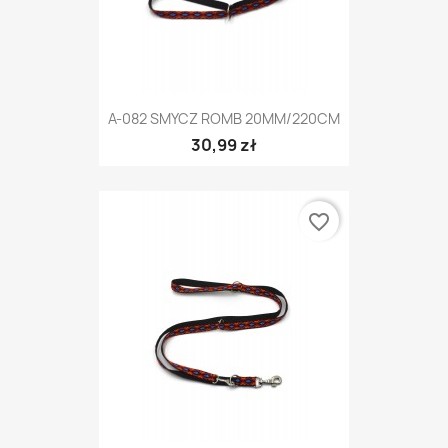
A-082 SMYCZ ROMB 20MM/220CM
30,99 zł
favorite_border