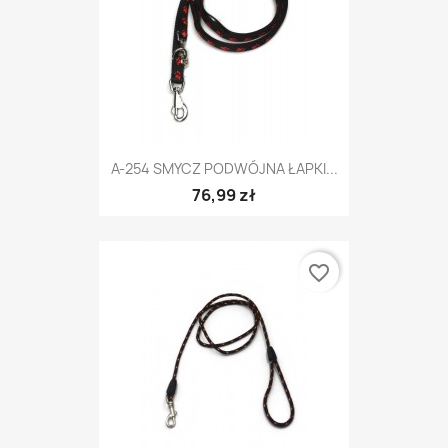
A-254 SMYCZ PODWÓJNA ŁAPKI...
76,99 zł
favorite_border