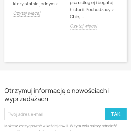
psa o dlugiej i bogatej
"L
ktory stal sie jednym z...
historii. Pochodzacy z
ra
jna
Czytaj więcej
Chin,...
bo
o
Czytaj więcej
Cz
Otrzymuj informację o nowościach i
wyprzedażach
Możesz zrezygnować w każdej chwili. W tym celu należy odnaleźć