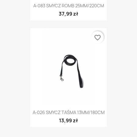
A-083 SMYCZ ROMB 25MM/220CM
37,99 zł
favorite_border
A-026 SMYCZ TAŚMA 13MM/180CM
13,99 zł