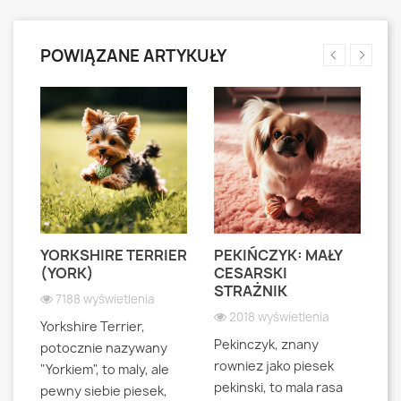
POWIĄZANE ARTYKUŁY
YORKSHIRE TERRIER
PEKIŃCZYK: MAŁY
S
S
(YORK)
CESARSKI
L
STRAŻNIK
P
7188 wyświetlenia
2018 wyświetlenia
Yorkshire Terrier,
Pekinczyk, znany
Sh
potocznie nazywany
rowniez jako piesek
d
"Yorkiem", to maly, ale
pekinski, to mala rasa
t
pewny siebie piesek,