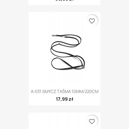
favorite_border
A-031 SMYCZ TAŚMA 10MM/220CM
17,99 zł
favorite_border