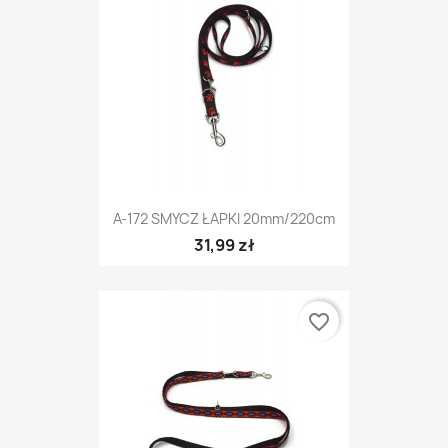
A-172 SMYCZ ŁAPKI 20mm/220cm
31,99 zł
favorite_border