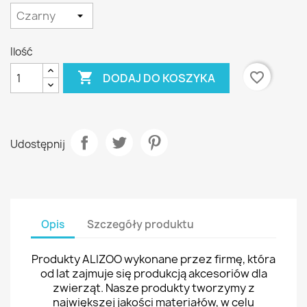
Ilość

favorite_border
DODAJ DO KOSZYKA
Udostępnij
Opis
Szczegóły produktu
Produkty ALIZOO wykonane przez firmę, która
od lat zajmuje się produkcją akcesoriów dla
zwierząt. Nasze produkty tworzymy z
największej jakości materiałów, w celu