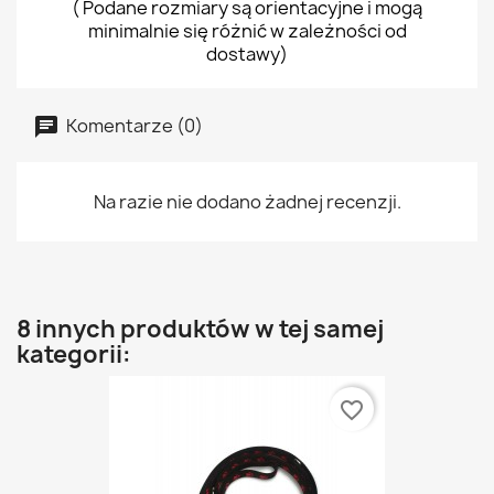
( Podane rozmiary są orientacyjne i mogą
minimalnie się różnić w zależności od
dostawy)
Komentarze (0)
Na razie nie dodano żadnej recenzji.
8 innych produktów w tej samej
kategorii:
favorite_border