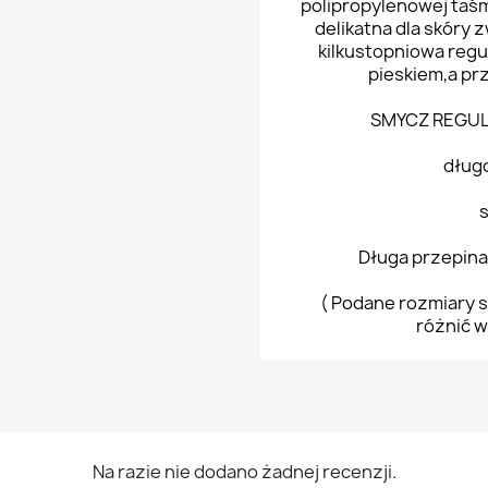
polipropylenowej taś
delikatna dla skóry
kilkustopniowa regu
pieskiem,a prz
SMYCZ REGU
długo
Długa przepina
( Podane rozmiary s
różnić w
Na razie nie dodano żadnej recenzji.