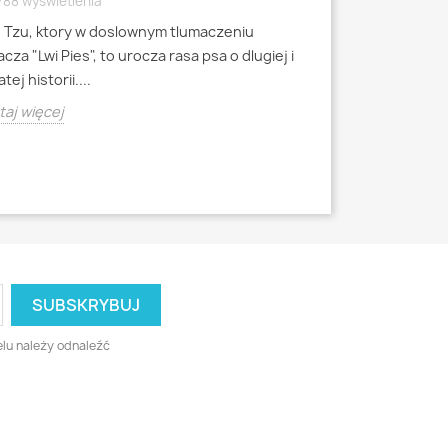
788 wyświetlenia
4791 wyświetlen
h Tzu, ktory w doslownym tlumaczeniu
Mops to jedna z 
cza "Lwi Pies", to urocza rasa psa o dlugiej i
miniaturowych, k
tej historii....
starozytnych Chi
aj więcej
Czytaj więcej
lu należy odnaleźć