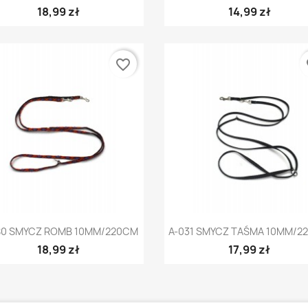
18,99 zł
14,99 zł
favorite_border
fa
Szybki podgląd
Szybki podgląd


80 SMYCZ ROMB 10MM/220CM
A-031 SMYCZ TAŚMA 10MM/2
18,99 zł
17,99 zł