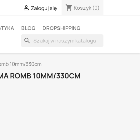
shopping_cart

Koszyk
(0)
Zaloguj się
STYKA
BLOG
DROPSHIPPING
search
Romb 10mm/330cm
ŚMA ROMB 10MM/330CM