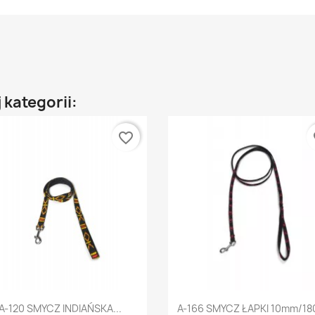
 kategorii:
favorite_border
fa
Szybki podgląd
Szybki podgląd


A-120 SMYCZ INDIAŃSKA...
A-166 SMYCZ ŁAPKI 10mm/1