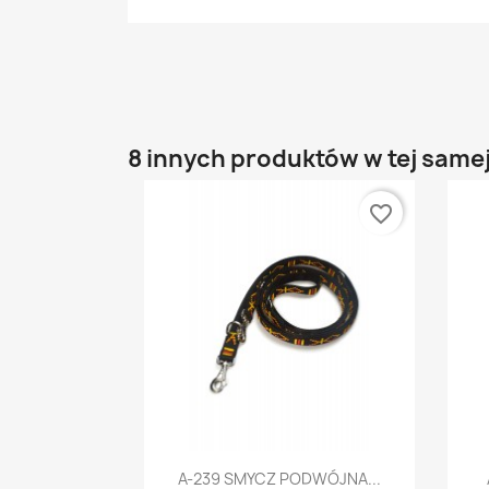
8 innych produktów w tej samej
favorite_border
Szybki podgląd

A-239 SMYCZ PODWÓJNA...