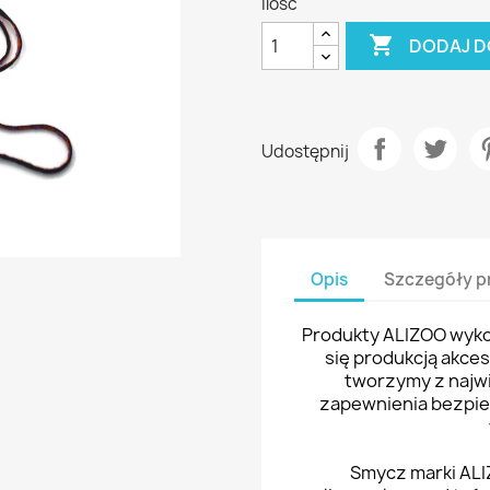
Ilość

DODAJ D
Udostępnij
Opis
Szczegóły p
Produkty ALIZOO wykon
się produkcją akce
tworzymy z najwi
zapewnienia bezpi
Smycz marki ALI