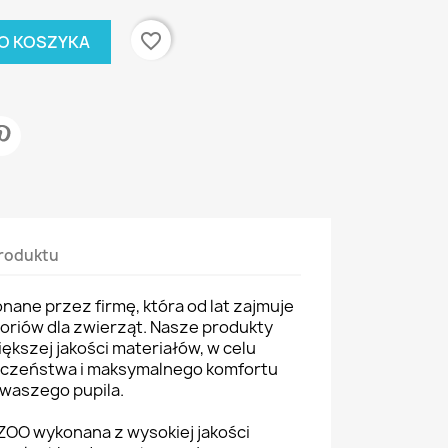
favorite_border
O KOSZYKA
roduktu
ane przez firmę, która od lat zajmuje
soriów dla zwierząt. Nasze produkty
ększej jakości materiałów, w celu
eczeństwa i maksymalnego komfortu
waszego pupila.
ZOO wykonana z wysokiej jakości