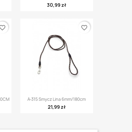
30,99 zł
vorite_border
favorite_border
Szybki podgląd

20CM
A-315 Smycz Lina 6mm/180cm
21,99 zł