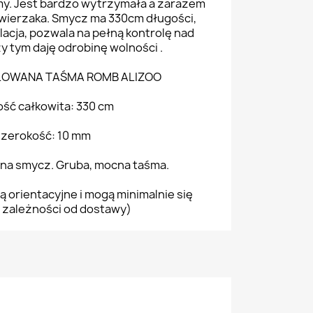
my. Jest bardzo wytrzymała a zarazem
 zwierzaka. Smycz ma 330cm długości,
lacja, pozwala na pełną kontrolę nad
y tym daję odrobinę wolności .
LOWANA TAŚMA ROMB ALIZOO
ść całkowita: 330 cm
szerokość: 10 mm
na smycz. Gruba, mocna taśma.
ą orientacyjne i mogą minimalnie się
 zależności od dostawy)