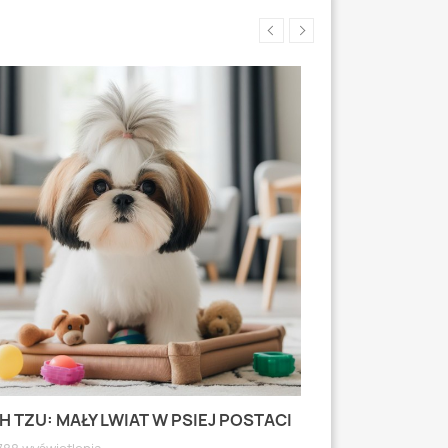
H TZU: MAŁY LWIAT W PSIEJ POSTACI
MOPS: MAŁY PI
WYRAZISTEJ