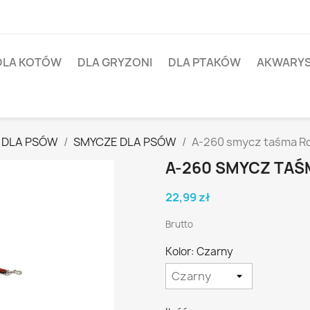
DLA KOTÓW
DLA GRYZONI
DLA PTAKÓW
AKWARY
 DLA PSÓW
SMYCZE DLA PSÓW
A-260 smycz taśma 
A-260 SMYCZ TA
22,99 zł
Brutto
Kolor: Czarny