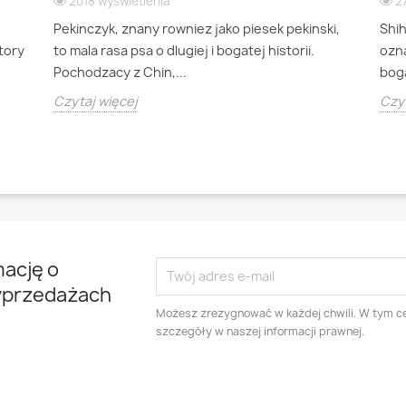
2018 wyświetlenia
2
Pekinczyk, znany rowniez jako piesek pekinski,
Shi
ktory
to mala rasa psa o dlugiej i bogatej historii.
ozna
Pochodzacy z Chin,...
boga
Czytaj więcej
Czyt
mację o
yprzedażach
Możesz zrezygnować w każdej chwili. W tym ce
szczegóły w naszej informacji prawnej.