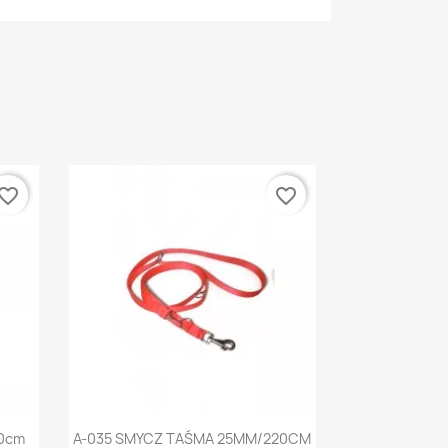
vorite_border
favorite_border
Szybki podgląd

80cm
A-035 SMYCZ TAŚMA 25MM/220CM