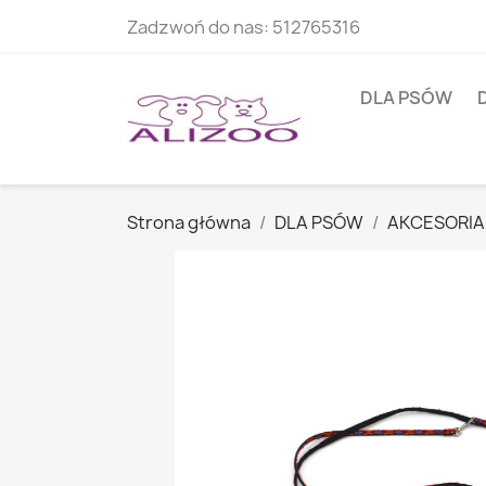
Zadzwoń do nas:
512765316
DLA PSÓW
Strona główna
DLA PSÓW
AKCESORIA