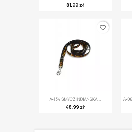
81,99 zł
favorite_border
Szybki podgląd

A-134 SMYCZ INDIAŃSKA...
A-0
48,99 zł