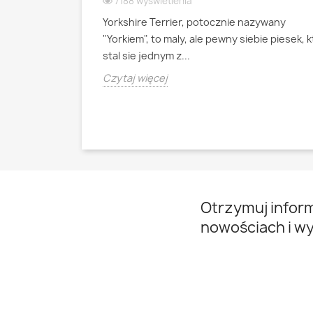
7188 wyświetlenia
Yorkshire Terrier, potocznie nazywany
ianski pies
"Yorkiem", to maly, ale pewny siebie piesek, 
psa pasterskiego
stal sie jednym z...
Czytaj więcej
Otrzymuj infor
nowościach i w