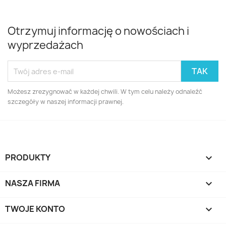
Otrzymuj informację o nowościach i
wyprzedażach
Możesz zrezygnować w każdej chwili. W tym celu należy odnaleźć
szczegóły w naszej informacji prawnej.
PRODUKTY

NASZA FIRMA

TWOJE KONTO
