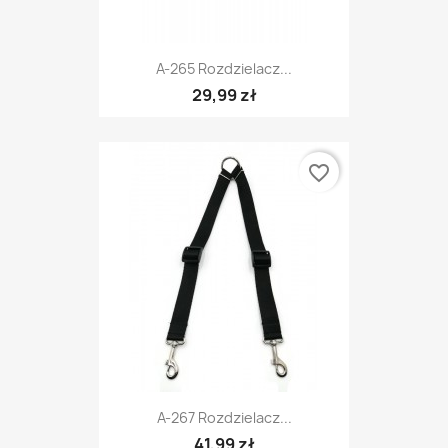
A-265 Rozdzielacz...
29,99 zł
favorite_border
A-267 Rozdzielacz...
41,99 zł