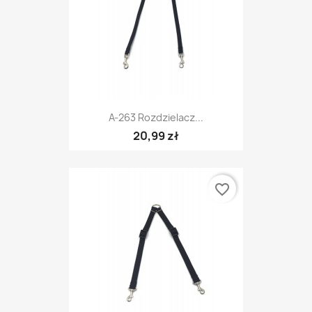
A-263 Rozdzielacz...
20,99 zł
favorite_border