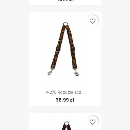
favorite_border
A-276 Rozdzielacz...
38,99 zł
favorite_border