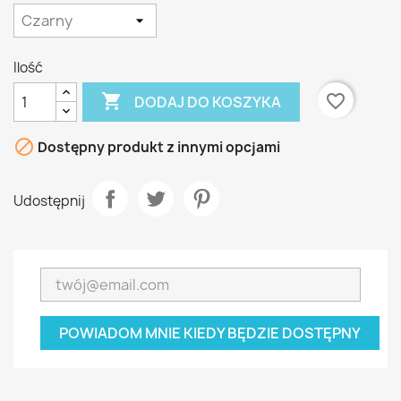
Ilość

favorite_border
DODAJ DO KOSZYKA

Dostępny produkt z innymi opcjami
Udostępnij
POWIADOM MNIE KIEDY BĘDZIE DOSTĘPNY