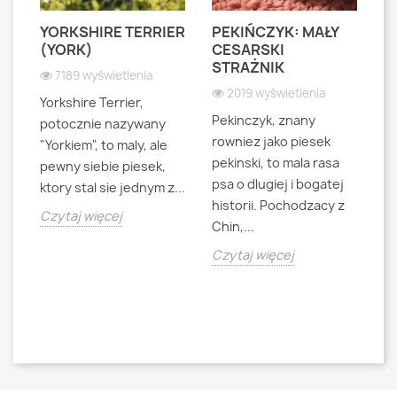
YORKSHIRE TERRIER
PEKIŃCZYK: MAŁY
S
S
(YORK)
CESARSKI
L
STRAŻNIK
P
7189 wyświetlenia
2019 wyświetlenia
Yorkshire Terrier,
Pekinczyk, znany
Sh
potocznie nazywany
rowniez jako piesek
d
"Yorkiem", to maly, ale
pekinski, to mala rasa
t
pewny siebie piesek,
psa o dlugiej i bogatej
"L
ktory stal sie jednym z...
historii. Pochodzacy z
ra
jna
Czytaj więcej
Chin,...
bo
o
Czytaj więcej
Cz