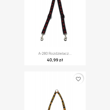
A-280 Rozdzielacz...
40,99 zł
favorite_border