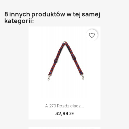
8 innych produktów w tej samej
kategorii:
favorite_border
A-270 Rozdzielacz...
32,99 zł