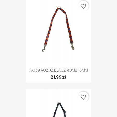
favorite_border
A-069 ROZDZIELACZ ROMB 15MM
21,99 zł
favorite_border