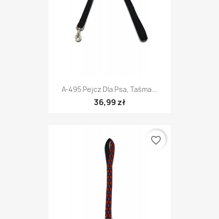
A-495 Pejcz Dla Psa, Taśma...
36,99 zł
favorite_border