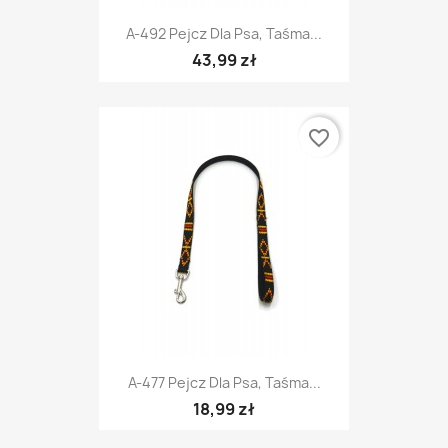
A-492 Pejcz Dla Psa, Taśma...
43,99 zł
favorite_border
A-477 Pejcz Dla Psa, Taśma...
18,99 zł