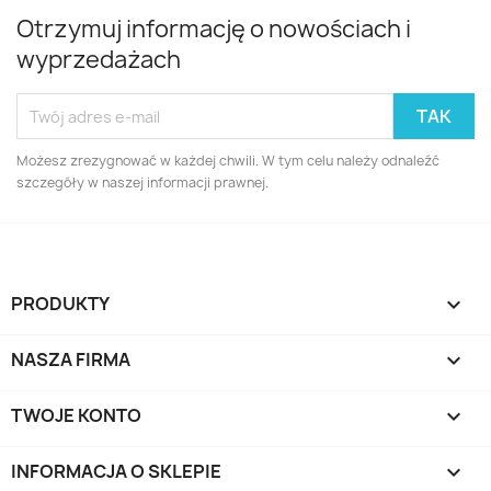
Otrzymuj informację o nowościach i
wyprzedażach
Możesz zrezygnować w każdej chwili. W tym celu należy odnaleźć
szczegóły w naszej informacji prawnej.
PRODUKTY

NASZA FIRMA

TWOJE KONTO

INFORMACJA O SKLEPIE
keyboard_arrow_down