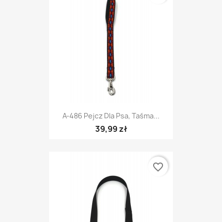
A-486 Pejcz Dla Psa, Taśma...
39,99 zł
favorite_border