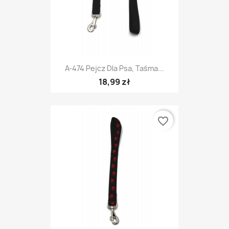
A-474 Pejcz Dla Psa, Taśma...
18,99 zł
favorite_border