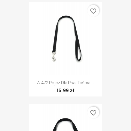
favorite_border
A-472 Pejcz Dla Psa, Taśma...
15,99 zł
favorite_border