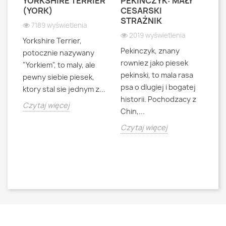
YORKSHIRE TERRIER
PEKIŃCZYK: MAŁY
S
S
(YORK)
CESARSKI
L
STRAŻNIK
P
7189 wyświetlenia
2019 wyświetlenia
Yorkshire Terrier,
Pekinczyk, znany
Sh
potocznie nazywany
rowniez jako piesek
d
"Yorkiem", to maly, ale
pekinski, to mala rasa
t
pewny siebie piesek,
psa o dlugiej i bogatej
"L
ktory stal sie jednym z...
historii. Pochodzacy z
ra
jna
Czytaj więcej
Chin,...
bo
o
Czytaj więcej
Cz