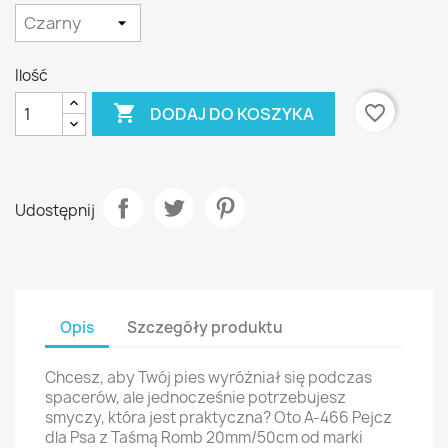
Ilość

favorite_border
DODAJ DO KOSZYKA
Udostępnij
Opis
Szczegóły produktu
Chcesz, aby Twój pies wyróżniał się podczas
spacerów, ale jednocześnie potrzebujesz
smyczy, która jest praktyczna? Oto A-466 Pejcz
dla Psa z Taśmą Romb 20mm/50cm od marki