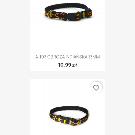
A-103 OBROŻA INDIAŃSKA 13MM
10,99 zł
favorite_border