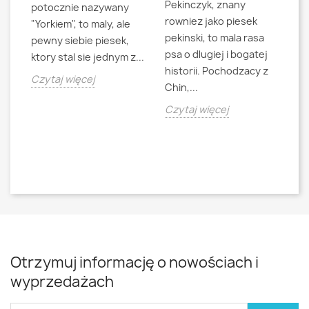
Pekinczyk, znany
Sh
potocznie nazywany
rowniez jako piesek
d
"Yorkiem", to maly, ale
pekinski, to mala rasa
t
pewny siebie piesek,
psa o dlugiej i bogatej
"L
ktory stal sie jednym z...
historii. Pochodzacy z
ra
jna
Czytaj więcej
Chin,...
bo
o
Czytaj więcej
Cz
Otrzymuj informację o nowościach i
wyprzedażach