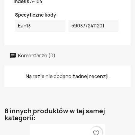
Indeks
A-154
Specyficzne kody
Ean13
5903772411201
Komentarze (0)
Na razie nie dodano żadnej recenzji.
8 innych produktów w tej samej
kategorii:
favorite_border