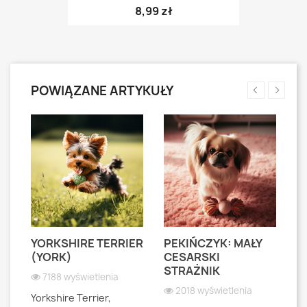
8,99 zł
POWIĄZANE ARTYKUŁY
YORKSHIRE TERRIER
PEKIŃCZYK: MAŁY
S
S
(YORK)
CESARSKI
L
STRAŻNIK
P
7188 wyświetlenia
2018 wyświetlenia
Yorkshire Terrier,