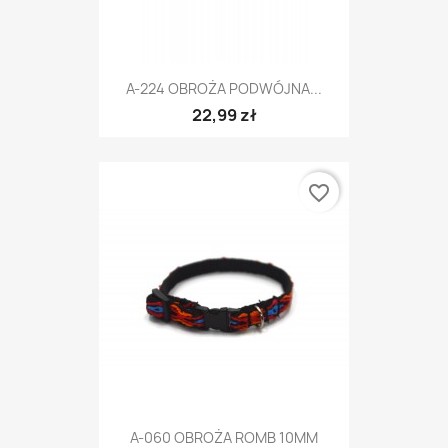
A-224 OBROŻA PODWÓJNA...
22,99 zł
favorite_border
A-060 OBROŻA ROMB 10MM