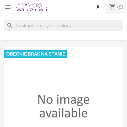
shopping_cart


(0)
search
OBECNIE BRAK NA STANIE