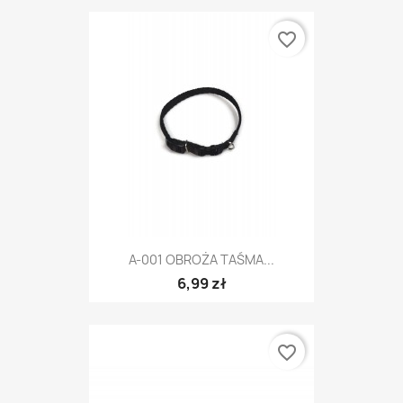
favorite_border
A-001 OBROŻA TAŚMA...
6,99 zł
favorite_border