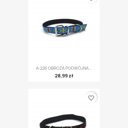
A-226 OBROŻA PODWÓJNA...
28,99 zł
favorite_border