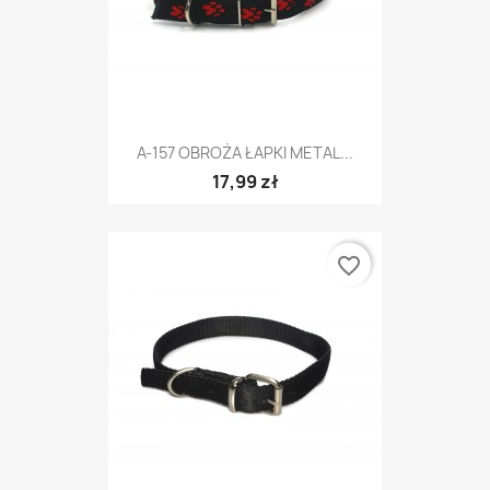
A-157 OBROŻA ŁAPKI METAL...
17,99 zł
favorite_border