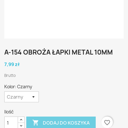
A-154 OBROŻA ŁAPKI METAL 10MM
7,99 zł
Brutto
Kolor: Czarny
Ilość

favorite_border
DODAJ DO KOSZYKA