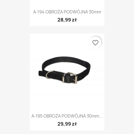
A-194 OBROŻA PODWÓJNA 30mm
28,99 zł
favorite_border
A-195 OBROŻA PODWÓJNA 30mm...
29,99 zł