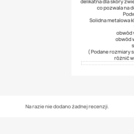
delikatna dla skóry zw
co pozwala na 
Podw
Solidna metalowa 
obwód 
obwód w
( Podane rozmiary s
różnić w
Na razie nie dodano żadnej recenzji.