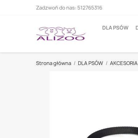
Zadzwoń do nas:
512765316
DLA PSÓW
Strona główna
DLA PSÓW
AKCESORIA