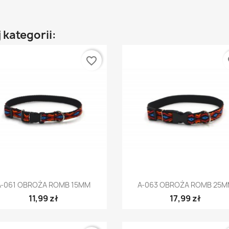
 kategorii:
favorite_border
fa
Szybki podgląd
Szybki podgląd


A-061 OBROŻA ROMB 15MM
A-063 OBROŻA ROMB 25
11,99 zł
17,99 zł