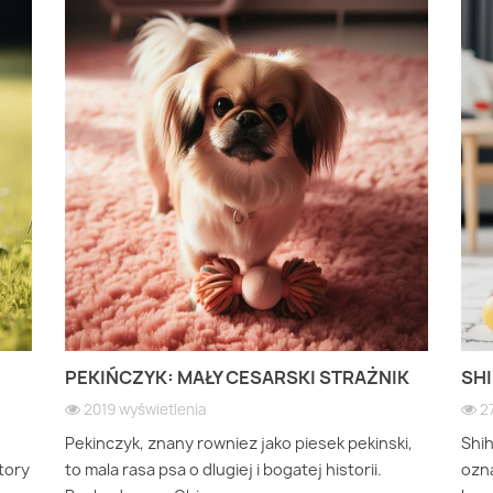
PEKIŃCZYK: MAŁY CESARSKI STRAŻNIK
SHI
2019 wyświetlenia
2
Pekinczyk, znany rowniez jako piesek pekinski,
Shi
ktory
to mala rasa psa o dlugiej i bogatej historii.
ozna