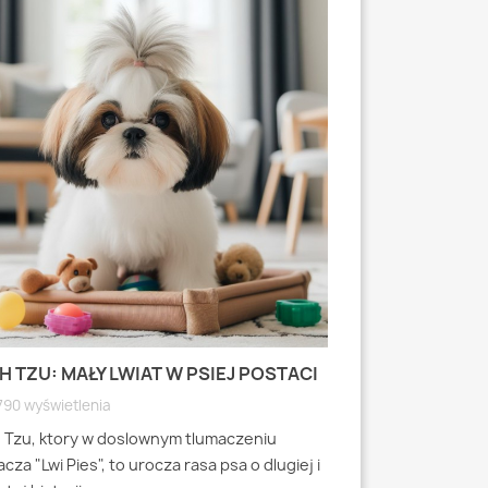
H TZU: MAŁY LWIAT W PSIEJ POSTACI
MOPS: MAŁY PI
WYRAZISTEJ
790 wyświetlenia
4793 wyświetlen
h Tzu, ktory w doslownym tlumaczeniu
Mops to jedna z 
cza "Lwi Pies", to urocza rasa psa o dlugiej i
miniaturowych, k