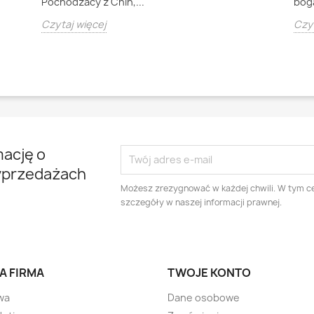
Pochodzacy z Chin,...
boga
Czytaj więcej
Czyt
mację o
yprzedażach
Możesz zrezygnować w każdej chwili. W tym ce
szczegóły w naszej informacji prawnej.
A FIRMA
TWOJE KONTO
wa
Dane osobowe