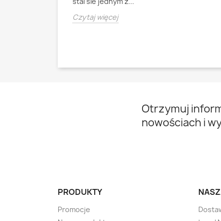
stal sie jednym z...
Czytaj więcej
Otrzymuj infor
nowościach i w
PRODUKTY
NASZ
Promocje
Dosta