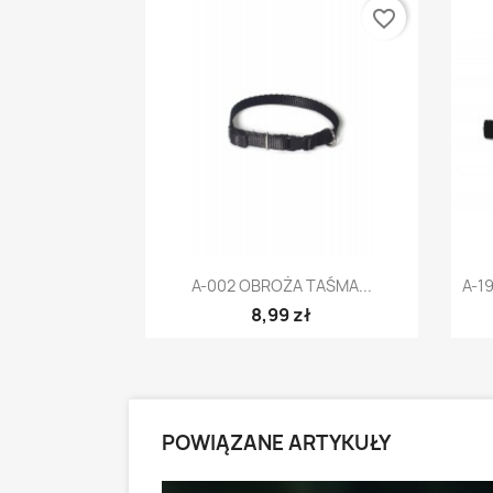
favorite_border
Szybki podgląd

A-002 OBROŻA TAŚMA...
A-1
8,99 zł
POWIĄZANE ARTYKUŁY