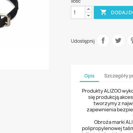
Ilość

DODAJ D
Udostępnij
Opis
Szczegóły p
Produkty ALIZOO wykon
się produkcją akce
tworzymy z najwi
zapewnienia bezpi
Obroża marki ALI
polipropylenowej taś