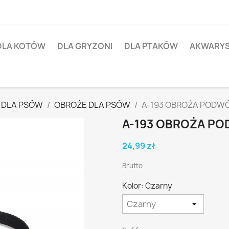
DLA KOTÓW
DLA GRYZONI
DLA PTAKÓW
AKWARY
 DLA PSÓW
OBROŻE DLA PSÓW
A-193 OBROŻA PODW
A-193 OBROŻA P
24,99 zł
Brutto
Kolor: Czarny