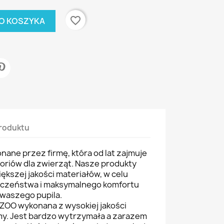
favorite_border
O KOSZYKA
roduktu
ane przez firmę, która od lat zajmuje
soriów dla zwierząt. Nasze produkty
ększej jakości materiałów, w celu
eczeństwa i maksymalnego komfortu
waszego pupila.
ZOO wykonana z wysokiej jakości
my. Jest bardzo wytrzymała a zarazem