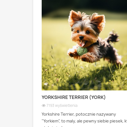
 PASTERSKI):
YORKSHIRE TERRIER (YORK)
 WIOSEK
7193 wyświetlenia
Yorkshire Terrier, potocznie nazywany
ianski pies
"Yorkiem", to maly, ale pewny siebie piesek, 
psa pasterskiego