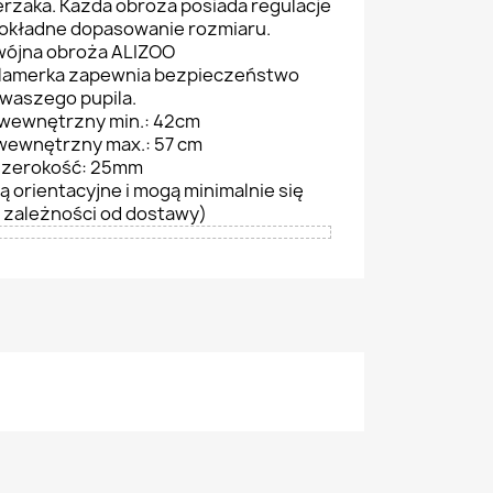
ierzaka. Każda obroża posiada regulacje
dokładne dopasowanie rozmiaru.
ójna obroża ALIZOO
klamerka zapewnia bezpieczeństwo
waszego pupila.
wewnętrzny min.: 42cm
ewnętrzny max.: 57 cm
szerokość: 25mm
ą orientacyjne i mogą minimalnie się
 zależności od dostawy)