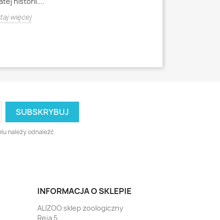
tej historii....
starozytnych Chi
aj więcej
Czytaj więcej
lu należy odnaleźć
INFORMACJA O SKLEPIE
ALIZOO sklep zoologiczny
Reja 5