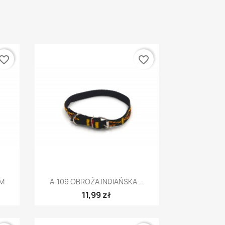
vorite_border
favorite_border
Szybki podgląd

MM
A-109 OBROŻA INDIAŃSKA...
11,99 zł