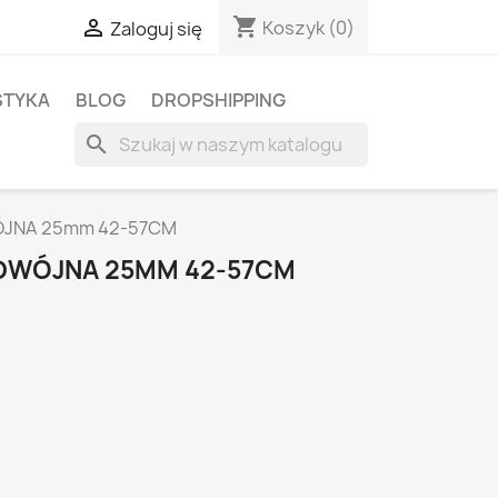
shopping_cart

Koszyk
(0)
Zaloguj się
STYKA
BLOG
DROPSHIPPING
search
ÓJNA 25mm 42-57CM
ODWÓJNA 25MM 42-57CM