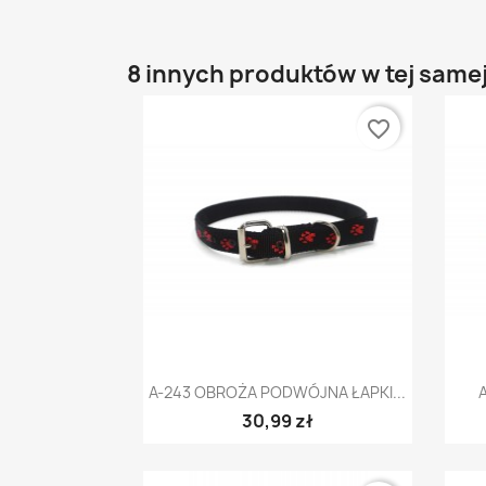
8 innych produktów w tej samej
favorite_border
Szybki podgląd

A-243 OBROŻA PODWÓJNA ŁAPKI...
30,99 zł