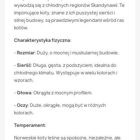
wywodzą się z chłodnych regionów Skandynawii. Te
imponujące koty, znane z ich puszystej sierści i
silnej budowy, są prawdziwymi legendami wśród ras
kotów.
Charakterystyka fizyczna
:
-
Rozmiar
: Duży, o mocnej i muskularnej budowie.
-
Sierść
: Długa, gęsta, z podszyciem, idealna do
chłodnego klimatu. Występuje w wielu kolorach i
wzorach.
-
Głowa
: Okrągła z mocnym profilem.
-
Oczy
: Duże, okrągłe, mogą być w różnych
kolorach.
Temperament
:
Norweskie koty leśne są spokojne, niezależne, ale