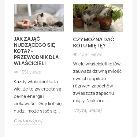
JAK ZAJĄĆ
CZY MOŻNA DAĆ
NUDZĄCEGO SIĘ
KOTU MIĘTĘ?
KOTA? -
4394 views
PRZEWODNIK DLA
K
WŁAŚCICIELI
Wielu właścicieli kotów
K
zauważa dziwną miłość
1351 views
CU
Z
swoich pupili do
Każdy właściciel kota
różnych zapachów,
wie, że te zwierzęta są
Ku
zwłaszcza zapachu
pełne energii i
n
mięty. Niektóre...
ciekawości. Gdy kot się
w
Czytaj więcej
nudzi, może stać się...
d
Czytaj więcej
mi
..
o
mo