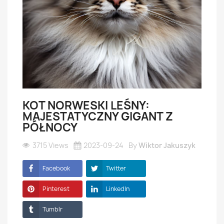
KOT NORWESKI LEŚNY:
MAJESTATYCZNY GIGANT Z
PÓŁNOCY
3715 Views
2023-09-24
By
Wiktor Jakuszyk
Facebook
Twitter
Pinterest
LinkedIn
Tumblr