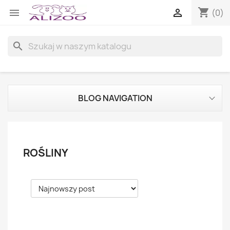
shopping_cart


(0)
search
BLOG NAVIGATION
ROŚLINY