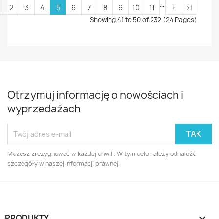
....
2
3
4
5
6
7
8
9
10
11
>
>|
Showing 41 to 50 of 232 (24 Pages)
Otrzymuj informację o nowościach i
wyprzedażach
Możesz zrezygnować w każdej chwili. W tym celu należy odnaleźć
szczegóły w naszej informacji prawnej.
PRODUKTY
