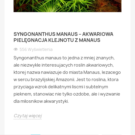
SYNGONANTHUS MANAUS – AKWARIOWA
PIELĘGNACJA KLEJNOTU Z MANAUS
556 Wyświetlenia
Syngonanthus manaus to jedna z mniej znanych,
ale niezwykle interesujacych roslin akwariowych,
ktorej nazwa nawiazuje do miasta Manaus, lezacego
w sercu brazylijskiej Amazonii. Jest to roslina, ktora
przyciaga wzrok delikatnymi liscmi i subtelnym
pieknem, stanowiac nie tylko ozdobe, ale i wyzwanie
dla milosnikow akwarystyki.
Czytaj więcej