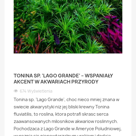
TONINA SP. 'LAGO GRANDE' – WSPANIAŁY
AKCENT W AKWARIACH PRZYRODY
674 Wyświetlenia
Tonina sp. 'Lago Grande', choc nieco mniej znana w
swiecie akwarystyki niz jej bliski krewny Tonina
fluviatilis, to roslina, ktora potrafi skrasc serca
zaawansowanych milosnikow akwariow roslinnych.
Pochodzaca z Lago Grande w Ameryce Poludniowej,
wyroznia sie niepowtarzalnym urokiem i dodaje