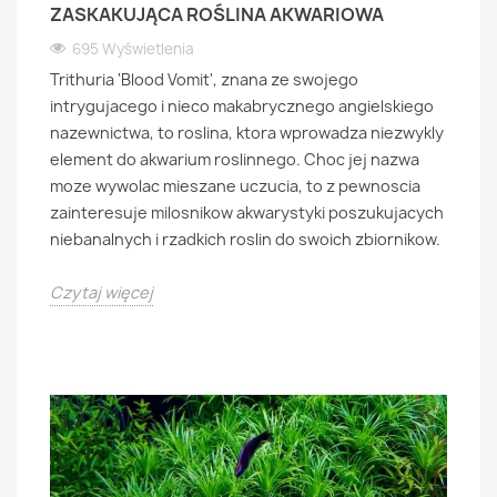
ZASKAKUJĄCA ROŚLINA AKWARIOWA
695 Wyświetlenia
Trithuria 'Blood Vomit', znana ze swojego
intrygujacego i nieco makabrycznego angielskiego
nazewnictwa, to roslina, ktora wprowadza niezwykly
element do akwarium roslinnego. Choc jej nazwa
moze wywolac mieszane uczucia, to z pewnoscia
zainteresuje milosnikow akwarystyki poszukujacych
niebanalnych i rzadkich roslin do swoich zbiornikow.
Czytaj więcej