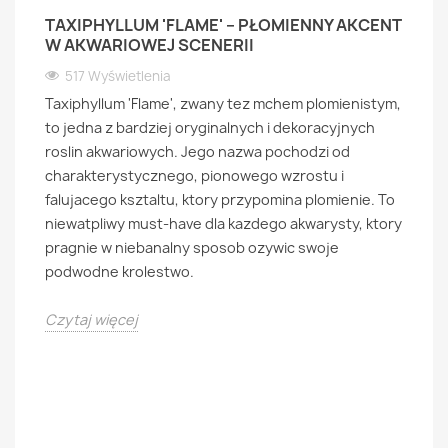
TAXIPHYLLUM 'FLAME' – PŁOMIENNY AKCENT
W AKWARIOWEJ SCENERII
517 Wyświetlenia
Taxiphyllum 'Flame', zwany tez mchem plomienistym,
to jedna z bardziej oryginalnych i dekoracyjnych
roslin akwariowych. Jego nazwa pochodzi od
charakterystycznego, pionowego wzrostu i
falujacego ksztaltu, ktory przypomina plomienie. To
niewatpliwy must-have dla kazdego akwarysty, ktory
pragnie w niebanalny sposob ozywic swoje
podwodne krolestwo.
Czytaj więcej