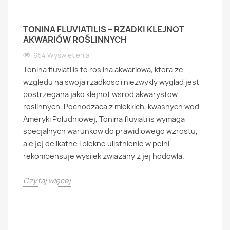
TONINA FLUVIATILIS – RZADKI KLEJNOT
AKWARIÓW ROŚLINNYCH
654 Wyświetlenia
Tonina fluviatilis to roslina akwariowa, ktora ze
wzgledu na swoja rzadkosc i niezwykly wyglad jest
postrzegana jako klejnot wsrod akwarystow
roslinnych. Pochodzaca z miekkich, kwasnych wod
Ameryki Poludniowej, Tonina fluviatilis wymaga
specjalnych warunkow do prawidlowego wzrostu,
ale jej delikatne i piekne ulistnienie w pelni
rekompensuje wysilek zwiazany z jej hodowla.
Czytaj więcej