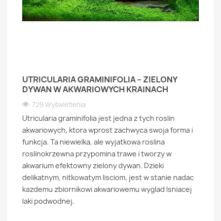
UTRICULARIA GRAMINIFOLIA – ZIELONY
DYWAN W AKWARIOWYCH KRAINACH
729 Wyświetlenia
Utricularia graminifolia jest jedna z tych roslin
akwariowych, ktora wprost zachwyca swoja forma i
funkcja. Ta niewielka, ale wyjatkowa roslina
roslinokrzewna przypomina trawe i tworzy w
akwarium efektowny zielony dywan. Dzieki
delikatnym, nitkowatym lisciom, jest w stanie nadac
kazdemu zbiornikowi akwariowemu wyglad lsniacej
laki podwodnej.