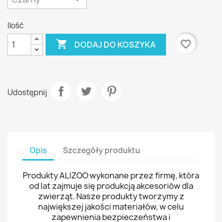
Ilość

favorite_border
DODAJ DO KOSZYKA
Udostępnij
Opis
Szczegóły produktu
Produkty ALIZOO wykonane przez firmę, która
od lat zajmuje się produkcją akcesoriów dla
zwierząt. Nasze produkty tworzymy z
największej jakości materiałów, w celu
zapewnienia bezpieczeństwa i