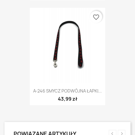
favorite_border
A-246 SMYCZ PODWÓJNA ŁAPKI...
43,99 zł
POWIĄZANE ARTYKUŁY