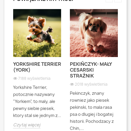
YORKSHIRE TERRIER
PEKIŃCZYK: MAŁY
S
S
(YORK)
CESARSKI
L
STRAŻNIK
P
7188 wyświetlenia
2018 wyświetlenia
Yorkshire Terrier,
Pekinczyk, znany
Sh
potocznie nazywany
rowniez jako piesek
d
"Yorkiem", to maly, ale
pekinski, to mala rasa
t
pewny siebie piesek,
psa o dlugiej i bogatej
"L
ktory stal sie jednym z...
historii. Pochodzacy z
ra
jna
Czytaj więcej
Chin,...
bo