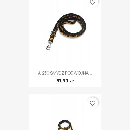
favorite_border
A-239 SMYCZ PODWÓJNA...
81,99 zł
favorite_border