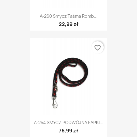
A-260 Smycz Taśma Romb...
22,99 zł
favorite_border
A-254 SMYCZ PODWÓJNA ŁAPKI...
76,99 zł