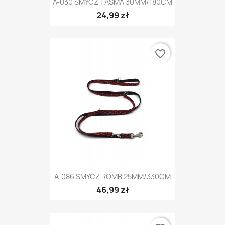
A-030 SMYCZ TAŚMA 30MM/180CM
24,99 zł
favorite_border
A-086 SMYCZ ROMB 25MM/330CM
46,99 zł