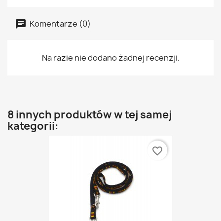
Komentarze (0)
Na razie nie dodano żadnej recenzji.
8 innych produktów w tej samej
kategorii:
favorite_border