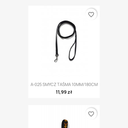
favorite_border
A-025 SMYCZ TAŚMA 10MM/180CM
11,99 zł
favorite_border