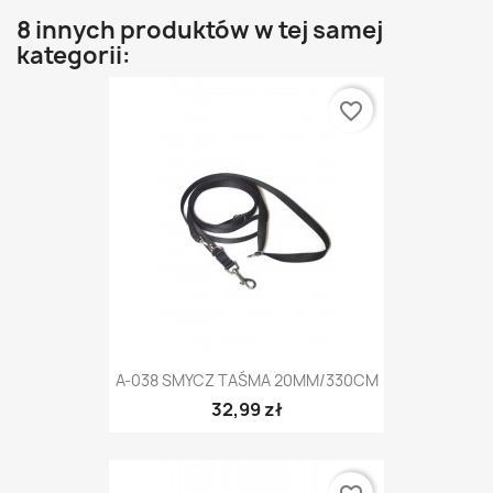
8 innych produktów w tej samej
kategorii:
favorite_border
A-038 SMYCZ TAŚMA 20MM/330CM
32,99 zł