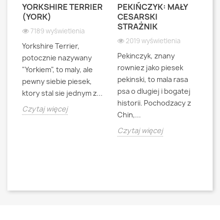
YORKSHIRE TERRIER
PEKIŃCZYK: MAŁY
S
S
(YORK)
CESARSKI
L
STRAŻNIK
P
7189 wyświetlenia
2019 wyświetlenia
Yorkshire Terrier,
Pekinczyk, znany
Sh
potocznie nazywany
rowniez jako piesek
d
"Yorkiem", to maly, ale
pekinski, to mala rasa
t
pewny siebie piesek,
psa o dlugiej i bogatej
"L
ktory stal sie jednym z...
historii. Pochodzacy z
ra
jna
Czytaj więcej
Chin,...
bo
o
Czytaj więcej
Cz