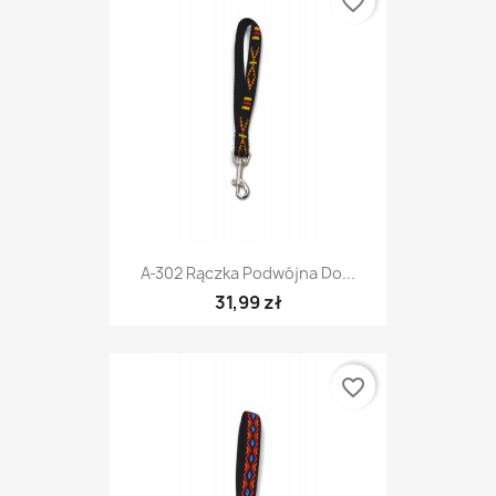
favorite_border
A-302 Rączka Podwójna Do...
31,99 zł
favorite_border