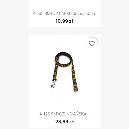
A-162 SMYCZ ŁAPKI 10mm/130cm
10,99 zł
favorite_border
A-126 SMYCZ INDIAŃSKA...
28,99 zł