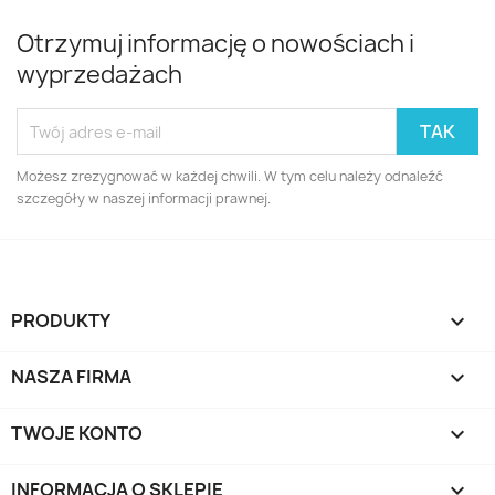
Otrzymuj informację o nowościach i
wyprzedażach
Możesz zrezygnować w każdej chwili. W tym celu należy odnaleźć
szczegóły w naszej informacji prawnej.
PRODUKTY

NASZA FIRMA

TWOJE KONTO

INFORMACJA O SKLEPIE
keyboard_arrow_down