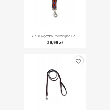
A-301 Rączka Podwójna Do...
39,99 zł
favorite_border