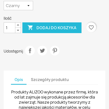
Ilość

favorite_border
DODAJ DO KOSZYKA
Udostępnij
Opis
Szczegóły produktu
Produkty ALIZOO wykonane przez firmę, która
od lat zajmuje się produkcją akcesoriów dla
zwierząt. Nasze produkty tworzymy z
największej jakości materiałów, w celu