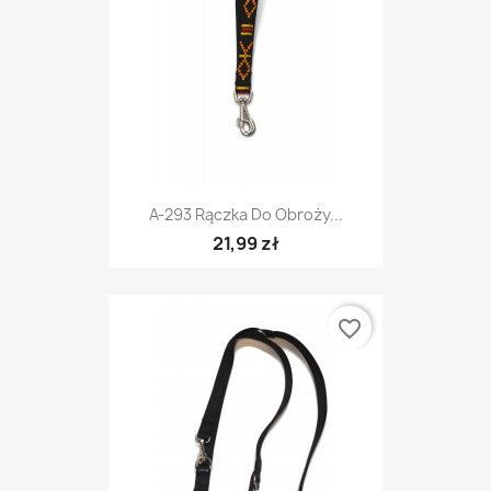
A-293 Rączka Do Obroży...
21,99 zł
favorite_border