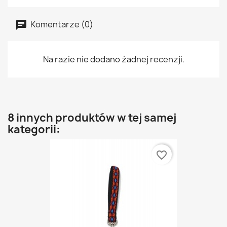
Komentarze (0)
Na razie nie dodano żadnej recenzji.
8 innych produktów w tej samej
kategorii:
favorite_border