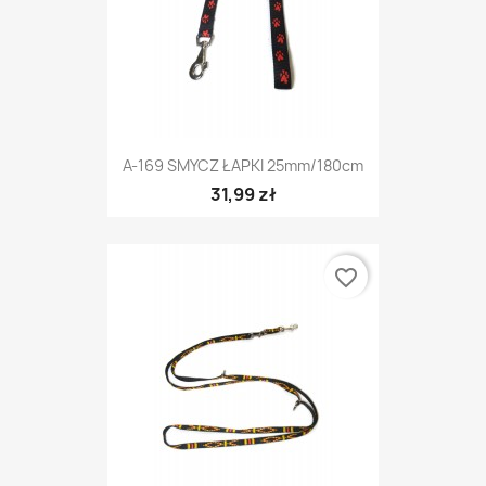
A-169 SMYCZ ŁAPKI 25mm/180cm
31,99 zł
favorite_border