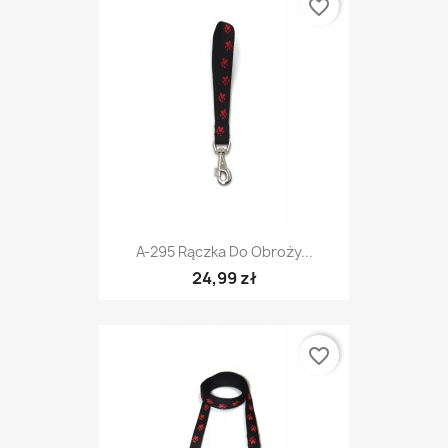
favorite_border
A-295 Rączka Do Obroży...
24,99 zł
favorite_border