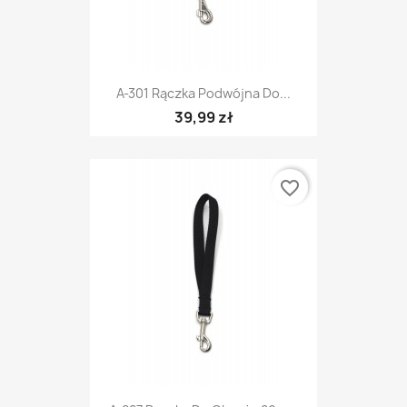
A-301 Rączka Podwójna Do...
39,99 zł
favorite_border