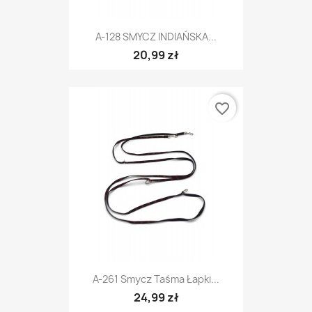
A-128 SMYCZ INDIAŃSKA...
20,99 zł
favorite_border
A-261 Smycz Taśma Łapki...
24,99 zł