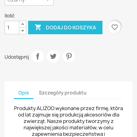
Ilość

favorite_border
DODAJ DO KOSZYKA
Udostępnij
Opis
Szczegóły produktu
Produkty ALIZOO wykonane przez firmę, która
od lat zajmuje się produkcją akcesoriów dla
zwierząt. Nasze produkty tworzymy z
największej jakości materiałów, w celu
zapewnienia bezpieczeństwa i