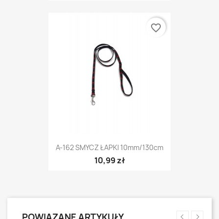
favorite_border
A-162 SMYCZ ŁAPKI 10mm/130cm
10,99 zł
POWIĄZANE ARTYKUŁY