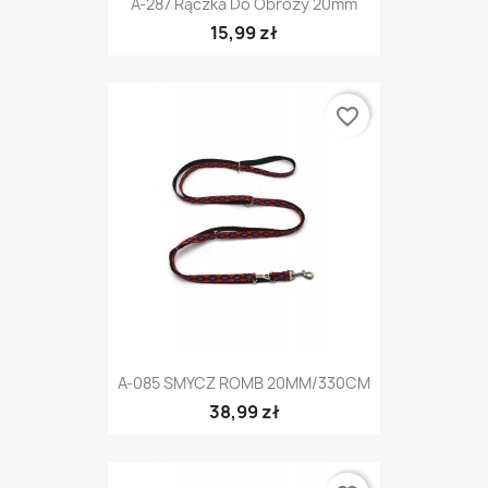
A-287 Rączka Do Obroży 20mm
15,99 zł
favorite_border
A-085 SMYCZ ROMB 20MM/330CM
38,99 zł