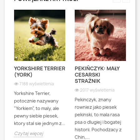
YORKSHIRE TERRIER
PEKIŃCZYK: MAŁY
S
S
(YORK)
CESARSKI
L
STRAŻNIK
P
7188 wyświetlenia
2017 wyświetlenia
Yorkshire Terrier,
Pekinczyk, znany
Sh
potocznie nazywany
rowniez jako piesek
d
"Yorkiem", to maly, ale
pekinski, to mala rasa
t
pewny siebie piesek,
psa o dlugiej i bogatej
"L
ktory stal sie jednym z...
historii. Pochodzacy z
ra
jna
Czytaj więcej
Chin,...
bo