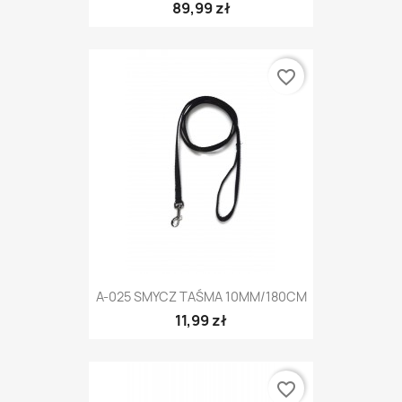
89,99 zł
favorite_border
A-025 SMYCZ TAŚMA 10MM/180CM
11,99 zł
favorite_border