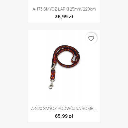
A-173 SMYCZ ŁAPKI 25mm/220cm
36,99 zł
favorite_border
A-220 SMYCZ PODWÓJNA ROMB...
65,99 zł