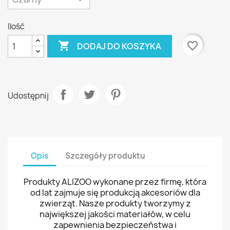
Ilość

favorite_border
DODAJ DO KOSZYKA
Udostępnij
Opis
Szczegóły produktu
Produkty ALIZOO wykonane przez firmę, która
od lat zajmuje się produkcją akcesoriów dla
zwierząt. Nasze produkty tworzymy z
największej jakości materiałów, w celu
zapewnienia bezpieczeństwa i