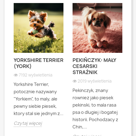
YORKSHIRE TERRIER
PEKIŃCZYK: MAŁY
S
S
(YORK)
CESARSKI
L
STRAŻNIK
P
7192 wyświetlenia
2019 wyświetlenia
Yorkshire Terrier,
Pekinczyk, znany
Sh
potocznie nazywany
rowniez jako piesek
d
"Yorkiem", to maly, ale
pekinski, to mala rasa
t
pewny siebie piesek,
psa o dlugiej i bogatej
"L
ktory stal sie jednym z...
historii. Pochodzacy z
ra
jna
Czytaj więcej
Chin,...
bo
o