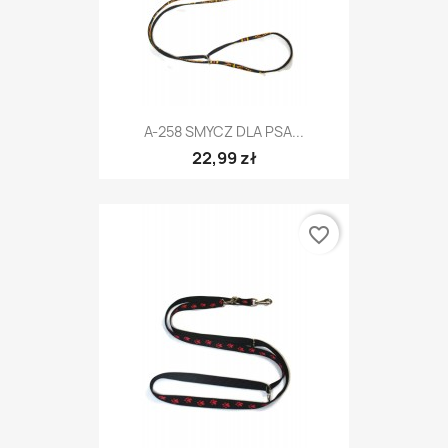
A-258 SMYCZ DLA PSA...
22,99 zł
favorite_border