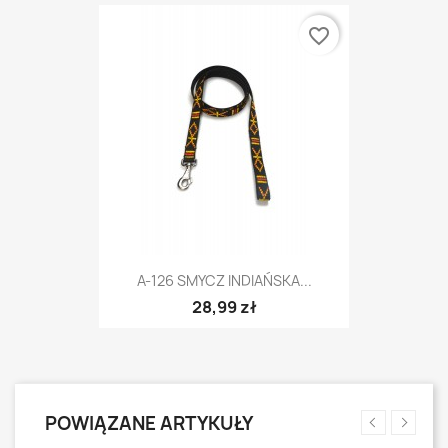
favorite_border
A-126 SMYCZ INDIAŃSKA...
28,99 zł
POWIĄZANE ARTYKUŁY