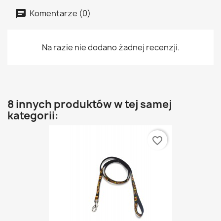
Komentarze (0)
Na razie nie dodano żadnej recenzji.
8 innych produktów w tej samej
kategorii:
favorite_border