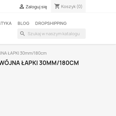
shopping_cart

Koszyk
(0)
Zaloguj się
STYKA
BLOG
DROPSHIPPING
search
NA ŁAPKI 30mm/180cm
WÓJNA ŁAPKI 30MM/180CM