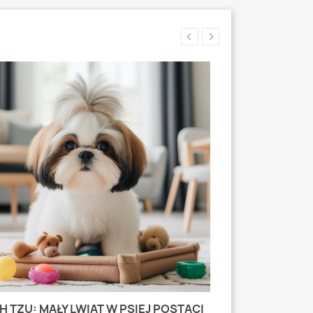
H TZU: MAŁY LWIAT W PSIEJ POSTACI
MOPS: MAŁY PI