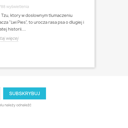
WYRAZISTEJ
788 wyświetlenia
4790 wyświetle
h Tzu, ktory w doslownym tlumaczeniu
Mops to jedna z 
cza "Lwi Pies", to urocza rasa psa o dlugiej i
miniaturowych, k
tej historii....
starozytnych Chi
aj więcej
Czytaj więcej
lu należy odnaleźć