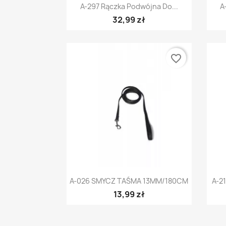
Szybki podgląd

A-297 Rączka Podwójna Do...
A
32,99 zł
favorite_border
Szybki podgląd

A-026 SMYCZ TAŚMA 13MM/180CM
A-2
13,99 zł