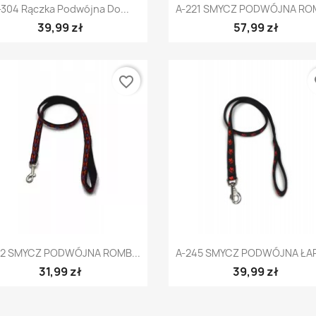
Szybki podgląd
Szybki podgląd


-304 Rączka Podwójna Do...
A-221 SMYCZ PODWÓJNA ROM
39,99 zł
57,99 zł
favorite_border
fa
Szybki podgląd
Szybki podgląd


12 SMYCZ PODWÓJNA ROMB...
A-245 SMYCZ PODWÓJNA ŁAPK
31,99 zł
39,99 zł