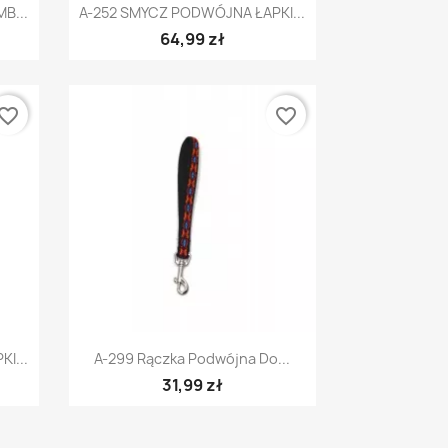
Szybki podgląd

B...
A-252 SMYCZ PODWÓJNA ŁAPKI...
64,99 zł
vorite_border
favorite_border
Szybki podgląd

I...
A-299 Rączka Podwójna Do...
31,99 zł