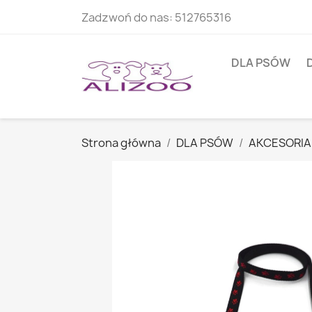
Zadzwoń do nas:
512765316
DLA PSÓW
Strona główna
DLA PSÓW
AKCESORIA