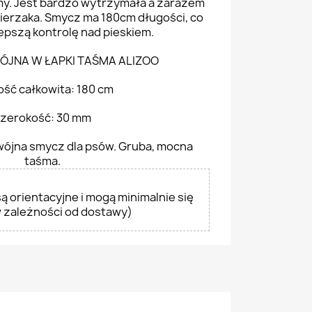
my. Jest bardzo wytrzymała a zarazem
wierzaka. Smycz ma 180cm długości, co
epszą kontrolę nad pieskiem.
JNA W ŁAPKI TAŚMA ALIZOO
ość całkowita: 180 cm
zerokość: 30 mm
wójna smycz dla psów. Gruba, mocna
taśma.
ą orientacyjne i mogą minimalnie się
w zależności od dostawy)