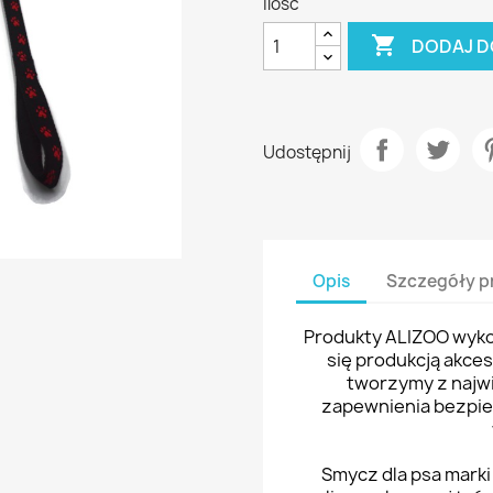
Ilość

DODAJ D
Udostępnij
Opis
Szczegóły p
Produkty ALIZOO wykon
się produkcją akce
tworzymy z najwi
zapewnienia bezpi
Smycz dla psa marki