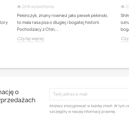
2018 wyświetlenia
2
Pekinczyk, znany rowniez jako piesek pekinski,
Shi
ktory
to mala rasa psa o dlugiej i bogatej historii.
ozna
Pochodzacy z Chin,...
boga
Czytaj więcej
Czyt
mację o
yprzedażach
Możesz zrezygnować w każdej chwili. W tym ce
szczegóły w naszej informacji prawnej.