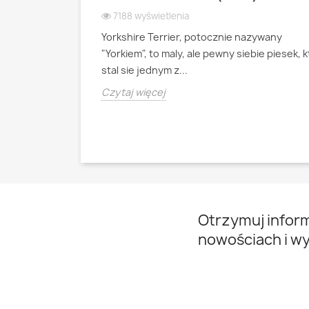
 WIOSEK
7188 wyświetlenia
Yorkshire Terrier, potocznie nazywany
ianski pies
"Yorkiem", to maly, ale pewny siebie piesek, 
psa pasterskiego
stal sie jednym z...
Czytaj więcej
Otrzymuj infor
nowościach i w