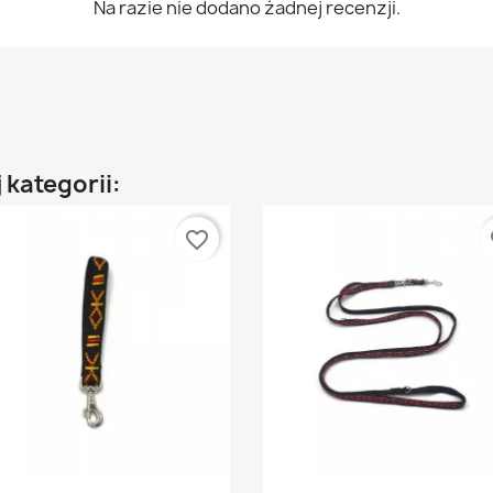
Na razie nie dodano żadnej recenzji.
 kategorii:
favorite_border
fa