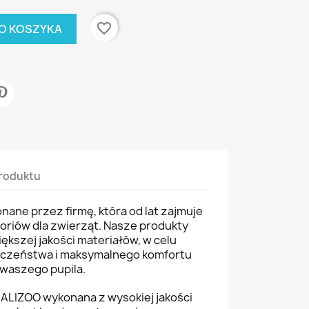
favorite_border
O KOSZYKA
roduktu
ane przez firmę, która od lat zajmuje
soriów dla zwierząt. Nasze produkty
ększej jakości materiałów, w celu
eczeństwa i maksymalnego komfortu
waszego pupila.
 ALIZOO wykonana z wysokiej jakości