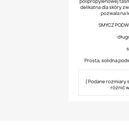
polipropylenowej taś
delikatna dla skóry z
pozwala na l
SMYCZ PODWÓ
dług
s
Prosta, solidna pod
( Podane rozmiary s
różnić 