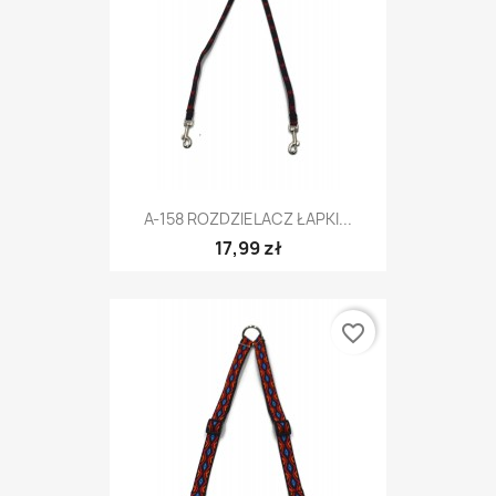
A-158 ROZDZIELACZ ŁAPKI...
17,99 zł
favorite_border