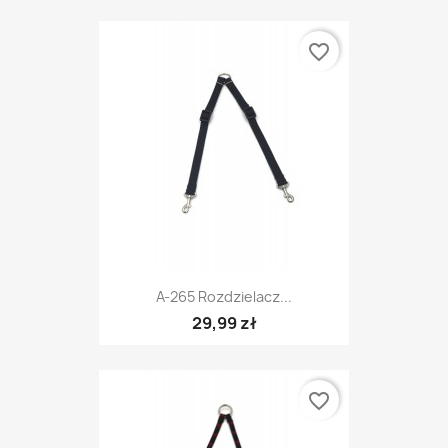
favorite_border
A-265 Rozdzielacz...
29,99 zł
favorite_border