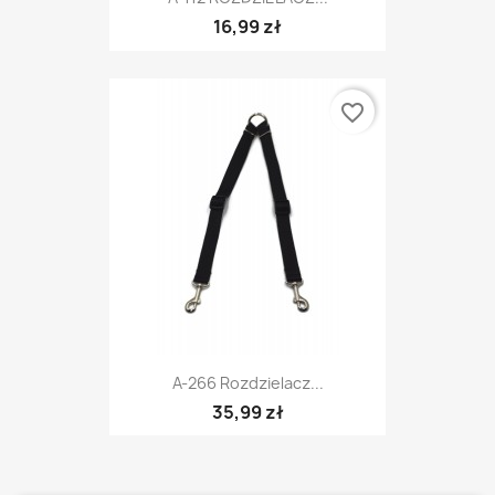
16,99 zł
favorite_border
A-266 Rozdzielacz...
35,99 zł