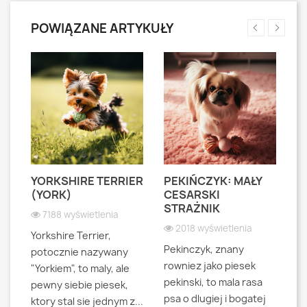
POWIĄZANE ARTYKUŁY
YORKSHIRE TERRIER
PEKIŃCZYK: MAŁY
S
S
(YORK)
CESARSKI
L
STRAŻNIK
P
7188 wyświetlenia
2018 wyświetlenia
Yorkshire Terrier,
Pekinczyk, znany
Sh
potocznie nazywany
rowniez jako piesek
d
"Yorkiem", to maly, ale
pekinski, to mala rasa
t
pewny siebie piesek,
psa o dlugiej i bogatej
"L
ktory stal sie jednym z...