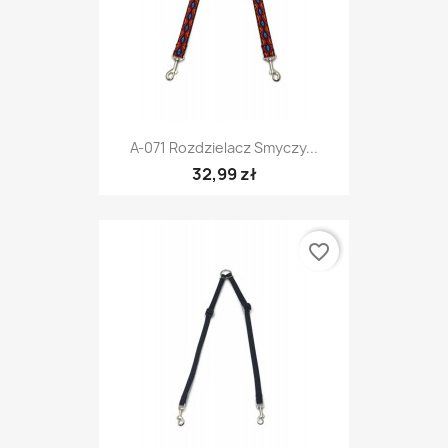
A-071 Rozdzielacz Smyczy...
32,99 zł
favorite_border