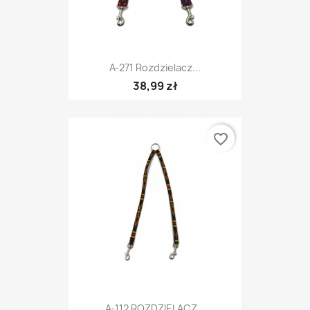
A-271 Rozdzielacz...
38,99 zł
favorite_border
A-112 ROZDZIELACZ...