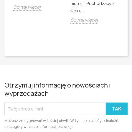
historii. Pochodzacy z
ra
jna
Czytaj więcej
Chin,...
bo
o
Czytaj więcej
Cz
Otrzymuj informację o nowościach i
wyprzedażach
Możesz zrezygnować w każdej chwili. W tym celu należy odnaleźć
szczegóły w naszej informacji prawnej.