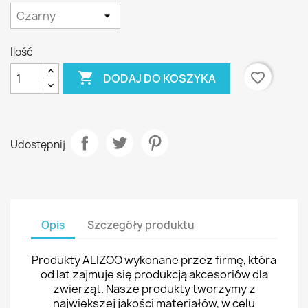
Ilość

favorite_border
DODAJ DO KOSZYKA
Udostępnij
Opis
Szczegóły produktu
Produkty ALIZOO wykonane przez firmę, która
od lat zajmuje się produkcją akcesoriów dla
zwierząt. Nasze produkty tworzymy z
największej jakości materiałów, w celu