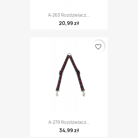
A-263 Rozdzielacz...
20,99 zł
favorite_border
A-279 Rozdzielacz...
34,99 zł