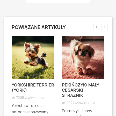
POWIĄZANE ARTYKUŁY
YORKSHIRE TERRIER
PEKIŃCZYK: MAŁY
S
S
(YORK)
CESARSKI
L
STRAŻNIK
P
7205 wyświetlenia
2021 wyświetlenia
Yorkshire Terrier,
Pekinczyk, znany
Sh
potocznie nazywany