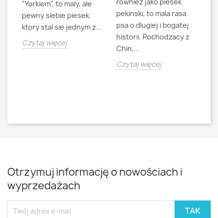
rowniez jako piesek
d
"Yorkiem", to maly, ale
pekinski, to mala rasa
t
pewny siebie piesek,
psa o dlugiej i bogatej
"L
ktory stal sie jednym z...
historii. Pochodzacy z
ra
jna
Czytaj więcej
Chin,...
bo
o
Czytaj więcej
Cz
Otrzymuj informację o nowościach i
wyprzedażach