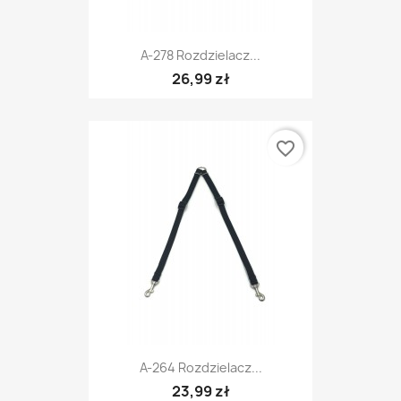
A-278 Rozdzielacz...
26,99 zł
favorite_border
A-264 Rozdzielacz...
23,99 zł