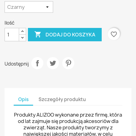
Ilość

favorite_border
DODAJ DO KOSZYKA
Udostępnij
Opis
Szczegóły produktu
Produkty ALIZOO wykonane przez firmę, która
od lat zajmuje się produkcją akcesoriów dla
zwierząt. Nasze produkty tworzymy z
największej jakości materiałów, w celu