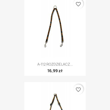
favorite_border
A-112 ROZDZIELACZ...
16,99 zł
favorite_border