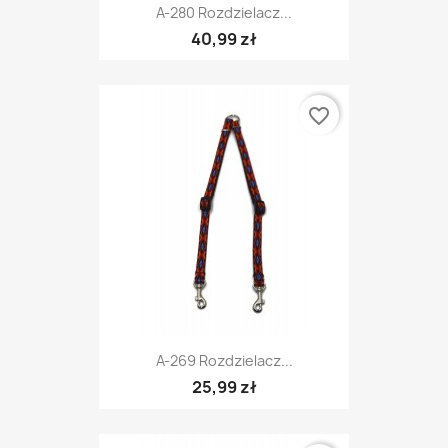
A-280 Rozdzielacz...
40,99 zł
favorite_border
A-269 Rozdzielacz...
25,99 zł