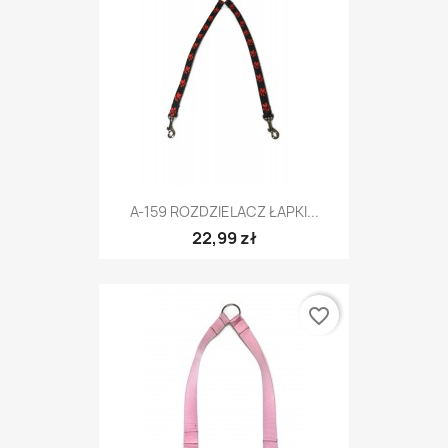
A-159 ROZDZIELACZ ŁAPKI...
22,99 zł
favorite_border