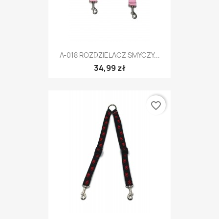
A-018 ROZDZIELACZ SMYCZY...
34,99 zł
favorite_border