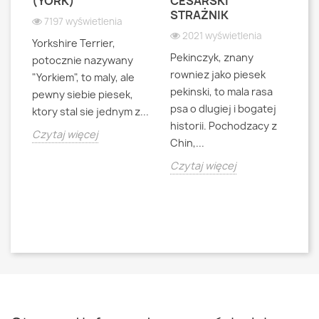
S
(YORK)
CESARSKI
L
STRAŻNIK
P
7197 wyświetlenia
2021 wyświetlenia
Yorkshire Terrier,
Pekinczyk, znany
Sh
potocznie nazywany
rowniez jako piesek
d
"Yorkiem", to maly, ale
pekinski, to mala rasa
t
pewny siebie piesek,
psa o dlugiej i bogatej
"L
ktory stal sie jednym z...
historii. Pochodzacy z
ra
jna
Czytaj więcej
Chin,...
bo
o
Czytaj więcej
Cz