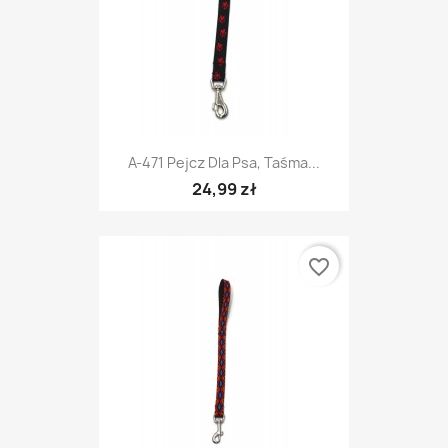
A-471 Pejcz Dla Psa, Taśma...
24,99 zł
favorite_border