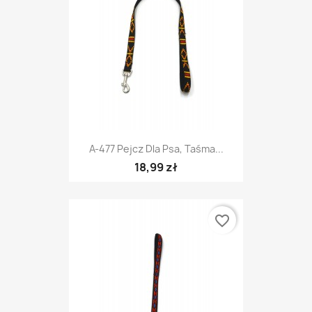
A-477 Pejcz Dla Psa, Taśma...
18,99 zł
favorite_border