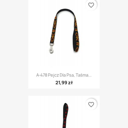
favorite_border
A-478 Pejcz Dla Psa, Taśma...
21,99 zł
favorite_border