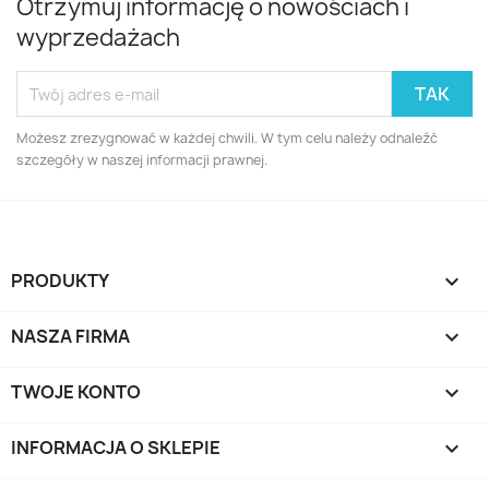
Otrzymuj informację o nowościach i
wyprzedażach
Możesz zrezygnować w każdej chwili. W tym celu należy odnaleźć
szczegóły w naszej informacji prawnej.
PRODUKTY

NASZA FIRMA

TWOJE KONTO

INFORMACJA O SKLEPIE
keyboard_arrow_down