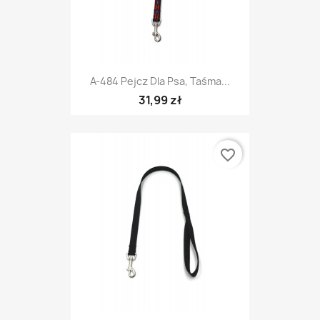
A-484 Pejcz Dla Psa, Taśma...
31,99 zł
favorite_border