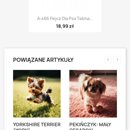
A-466 Pejcz Dla Psa Taśma...
18,99 zł
POWIĄZANE ARTYKUŁY
YORKSHIRE TERRIER
PEKIŃCZYK: MAŁY
S