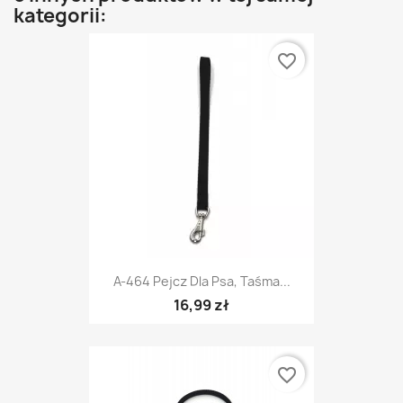
kategorii:
favorite_border
A-464 Pejcz Dla Psa, Taśma...
16,99 zł
favorite_border