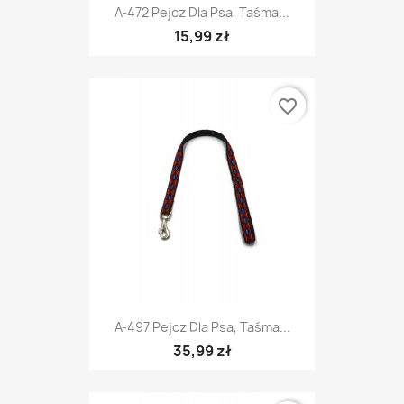
A-472 Pejcz Dla Psa, Taśma...
15,99 zł
favorite_border
A-497 Pejcz Dla Psa, Taśma...
35,99 zł