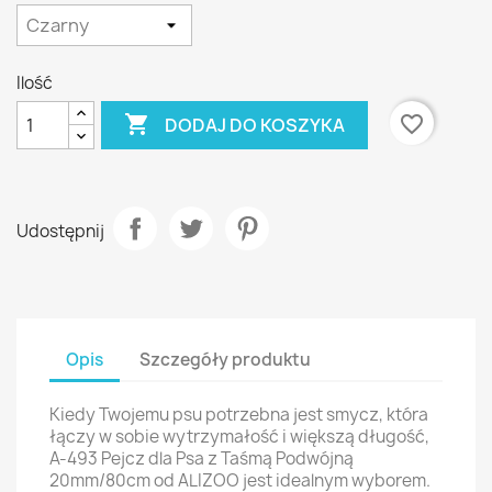
Ilość

favorite_border
DODAJ DO KOSZYKA
Udostępnij
Opis
Szczegóły produktu
Kiedy Twojemu psu potrzebna jest smycz, która
łączy w sobie wytrzymałość i większą długość,
A-493 Pejcz dla Psa z Taśmą Podwójną
20mm/80cm od ALIZOO jest idealnym wyborem.