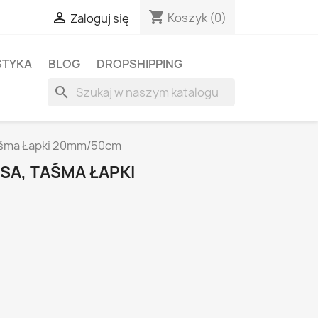
shopping_cart

Koszyk
(0)
Zaloguj się
STYKA
BLOG
DROPSHIPPING
search
taśma Łapki 20mm/50cm
PSA, TAŚMA ŁAPKI