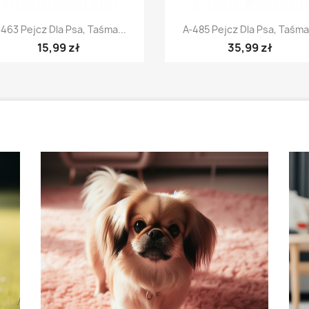
Szybki podgląd
Szybki podgląd


-463 Pejcz Dla Psa, Taśma...
A-485 Pejcz Dla Psa, Taśma.
15,99 zł
35,99 zł