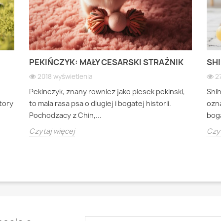
PEKIŃCZYK: MAŁY CESARSKI STRAŻNIK
SHI
2018 wyświetlenia
2
Pekinczyk, znany rowniez jako piesek pekinski,
Shi
ktory
to mala rasa psa o dlugiej i bogatej historii.
ozna
Pochodzacy z Chin,...
boga
Czytaj więcej
Czyt