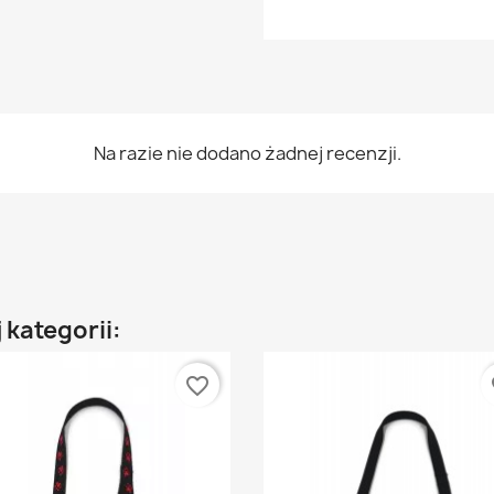
Na razie nie dodano żadnej recenzji.
 kategorii:
favorite_border
fa