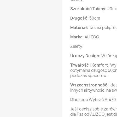
Szerokość Taśmy
: 20m
Długość
: 50cm
Materiał
: Taśma polipr
Marka
: ALIZOO
Zalety:
Uroczy Design
: Wzór ł
Trwałość i Komfort
: Wy
optymalna długość 50cm
podczas spacerów.
Wszechstronność
: Ide
innych aktywności na ś
Dlaczego Wybrać A-470 
Jeśli cenisz sobie zarówn
dla Psa od ALIZOO jest dl