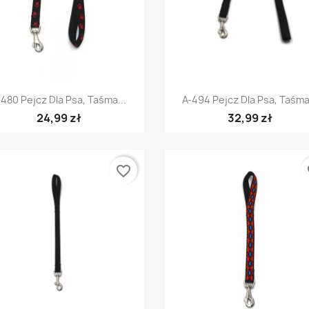
Szybki podgląd
Szybki podgląd


-480 Pejcz Dla Psa, Taśma...
A-494 Pejcz Dla Psa, Taśma.
24,99 zł
32,99 zł
favorite_border
fa