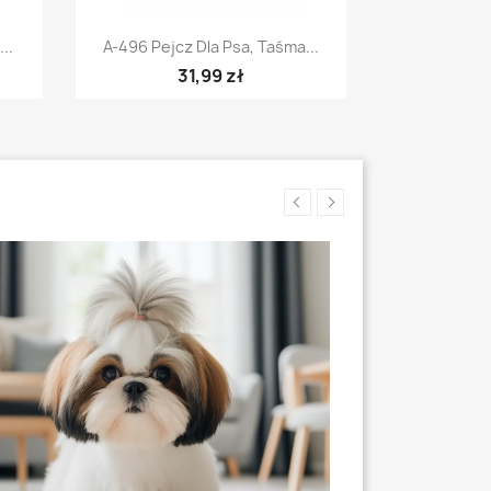
Szybki podgląd

..
A-496 Pejcz Dla Psa, Taśma...
31,99 zł