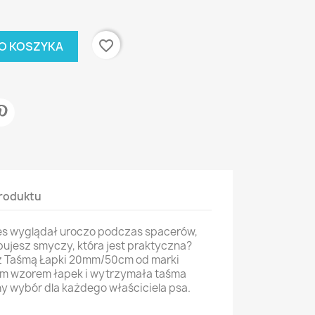
favorite_border
O KOSZYKA
roduktu
ies wyglądał uroczo podczas spacerów,
bujesz smyczy, która jest praktyczna?
 z Taśmą Łapki 20mm/50cm od marki
m wzorem łapek i wytrzymała taśma
ny wybór dla każdego właściciela psa.