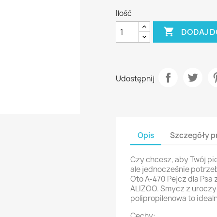
Ilość

DODAJ D
Udostępnij
Opis
Szczegóły p
Czy chcesz, aby Twój p
ale jednocześnie potrze
Oto A-470 Pejcz dla Psa
ALIZOO. Smycz z uroczy
polipropilenowa to ideal
Cechy: