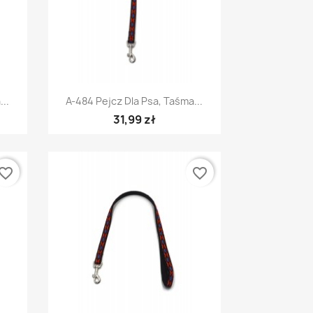
Szybki podgląd

..
A-484 Pejcz Dla Psa, Taśma...
31,99 zł
vorite_border
favorite_border