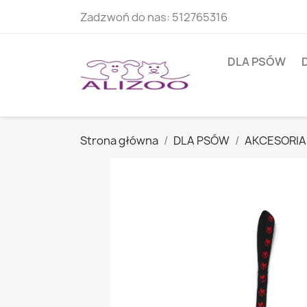
Zadzwoń do nas:
512765316
DLA PSÓW
Strona główna
DLA PSÓW
AKCESORIA