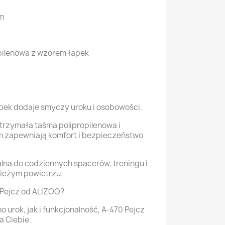
m
opilenowa z wzorem łapek
apek dodaje smyczy uroku i osobowości.
trzymała taśma polipropilenowa i
 zapewniają komfort i bezpieczeństwo
alna do codziennych spacerów, treningu i
wieżym powietrzu.
Pejcz od ALIZOO?
o urok, jak i funkcjonalność, A-470 Pejcz
a Ciebie.