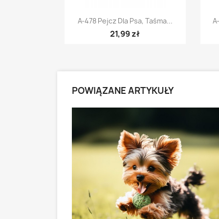
Szybki podgląd

A-478 Pejcz Dla Psa, Taśma...
A
21,99 zł
POWIĄZANE ARTYKUŁY