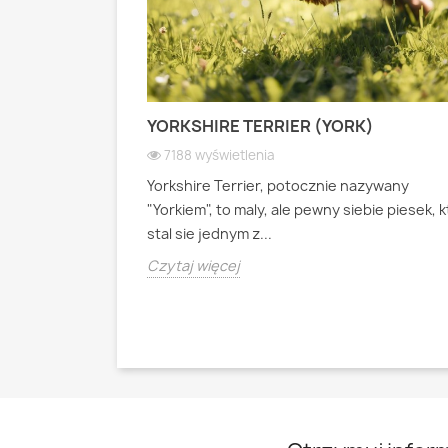
 PASTERSKI):
YORKSHIRE TERRIER (YORK)
 WIOSEK
7188 wyświetlenia
Yorkshire Terrier, potocznie nazywany
ianski pies
"Yorkiem", to maly, ale pewny siebie piesek, 
psa pasterskiego
stal sie jednym z...
Czytaj więcej