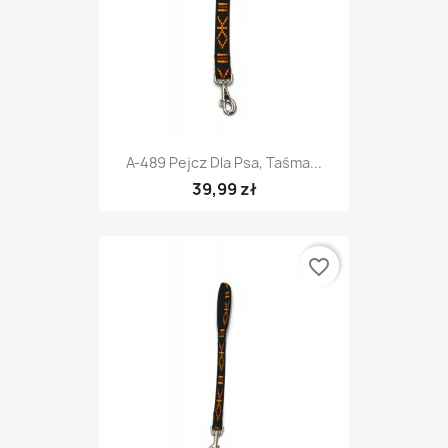
A-489 Pejcz Dla Psa, Taśma...
39,99 zł
favorite_border