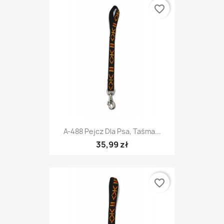
favorite_border
A-488 Pejcz Dla Psa, Taśma...
35,99 zł
favorite_border