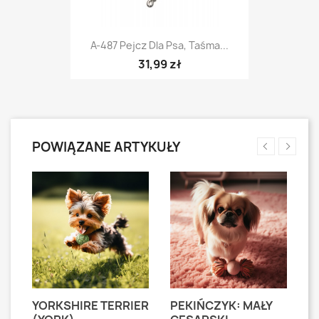
A-487 Pejcz Dla Psa, Taśma...
31,99 zł
POWIĄZANE ARTYKUŁY
YORKSHIRE TERRIER
PEKIŃCZYK: MAŁY
S