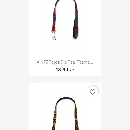
A-475 Pejcz Dla Psa, Taśma...
18,99 zł
favorite_border