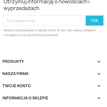
Otrzymuj informację o nowościach i
wyprzedażach
Możesz zrezygnować w każdej chwili. W tym celu należy odnaleźć
szczegóły w naszej informacji prawnej.
PRODUKTY

NASZA FIRMA

TWOJE KONTO

INFORMACJA O SKLEPIE
keyboard_arrow_down