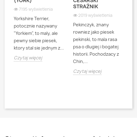
S
(YORK)
CESARSKI
L
STRAŻNIK
P
7195 wyświetlenia
2019 wyświetlenia
Yorkshire Terrier,
Pekinczyk, znany
Sh
potocznie nazywany
rowniez jako piesek
d
"Yorkiem", to maly, ale
pekinski, to mala rasa
t
pewny siebie piesek,
psa o dlugiej i bogatej
"L
ktory stal sie jednym z...
historii. Pochodzacy z
ra
jna
Czytaj więcej
Chin,...
bo
o
Czytaj więcej
Cz