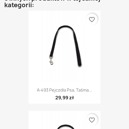
kategorii:
favorite_border
A-493 Pejczdla Psa, Taśma...
29,99 zł
favorite_border