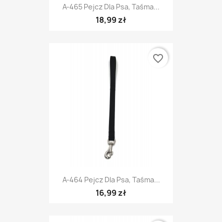
A-465 Pejcz Dla Psa, Taśma...
18,99 zł
favorite_border
A-464 Pejcz Dla Psa, Taśma...
16,99 zł