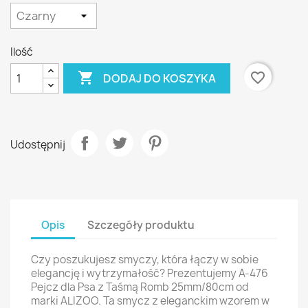
Ilość

favorite_border
DODAJ DO KOSZYKA
Udostępnij
Opis
Szczegóły produktu
Czy poszukujesz smyczy, która łączy w sobie
elegancję i wytrzymałość? Prezentujemy A-476
Pejcz dla Psa z Taśmą Romb 25mm/80cm od
marki ALIZOO. Ta smycz z eleganckim wzorem w