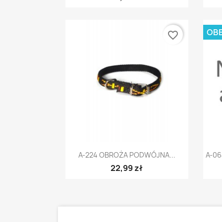
OBE
favorite_border
Szybki podgląd

A-224 OBROŻA PODWÓJNA...
A-0
22,99 zł