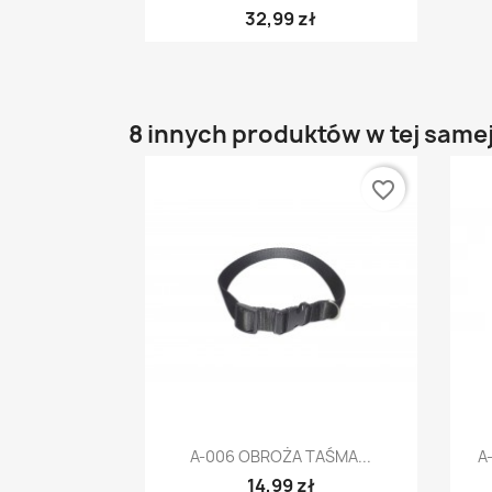
32,99 zł
8 innych produktów w tej samej
favorite_border
Szybki podgląd

A-006 OBROŻA TAŚMA...
A
14,99 zł