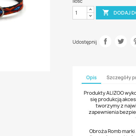
Ilość

DODAJ D
Udostępnij
Opis
Szczegóły p
Produkty ALIZOO wykon
się produkcją akce
tworzymy z najwi
zapewnienia bezpi
Obroża Romb marki 