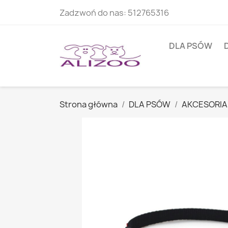
Zadzwoń do nas:
512765316
DLA PSÓW
Strona główna
DLA PSÓW
AKCESORIA