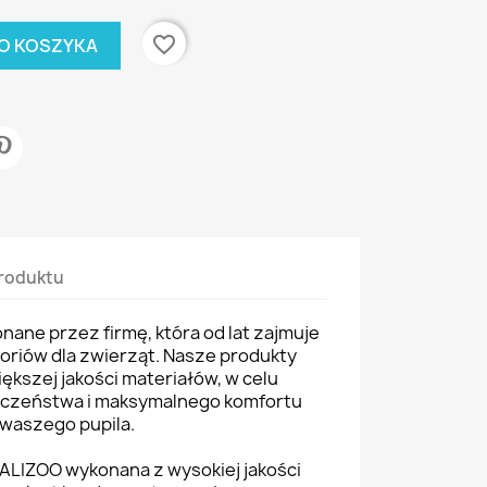
favorite_border
O KOSZYKA
roduktu
ane przez firmę, która od lat zajmuje
soriów dla zwierząt. Nasze produkty
ększej jakości materiałów, w celu
eczeństwa i maksymalnego komfortu
waszego pupila.
ALIZOO wykonana z wysokiej jakości