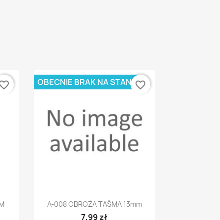
OBECNIE BRAK NA STANIE
vorite_border
favorite_border
Szybki podgląd

MM
A-008 OBROŻA TAŚMA 13mm
7,99 zł