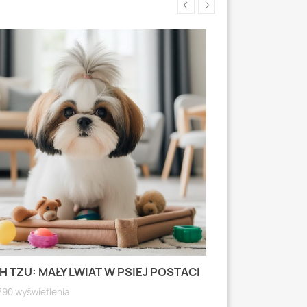
H TZU: MAŁY LWIAT W PSIEJ POSTACI
MOPS: MAŁY PI
WYRAZISTEJ
790 wyświetlenia
4793 wyświetlen