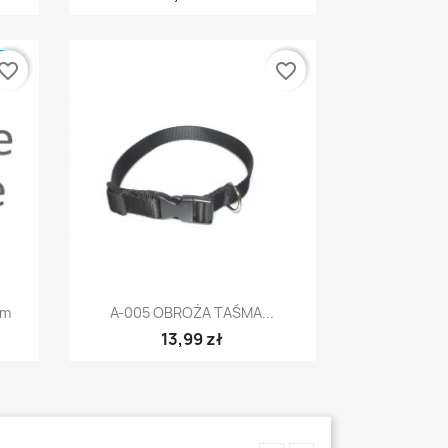
E
vorite_border
favorite_border
Szybki podgląd

mm
A-005 OBROŻA TAŚMA...
13,99 zł