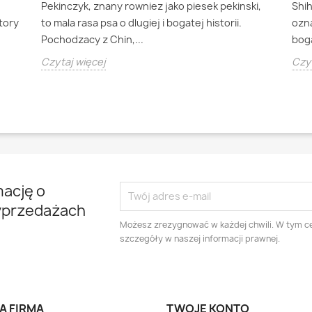
Pekinczyk, znany rowniez jako piesek pekinski,
Shi
ktory
to mala rasa psa o dlugiej i bogatej historii.
ozna
Pochodzacy z Chin,...
boga
Czytaj więcej
Czyt
mację o
yprzedażach
Możesz zrezygnować w każdej chwili. W tym ce
szczegóły w naszej informacji prawnej.
A FIRMA
TWOJE KONTO