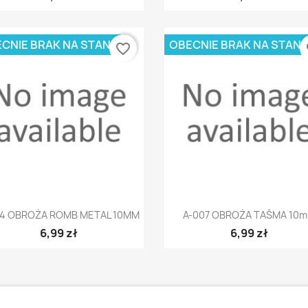
CNIE BRAK NA STANIE
OBECNIE BRAK NA STANI
favorite_border
fa
Szybki podgląd
Szybki podgląd


64 OBROŻA ROMB METAL 10MM
A-007 OBROŻA TAŚMA 10
6,99 zł
6,99 zł