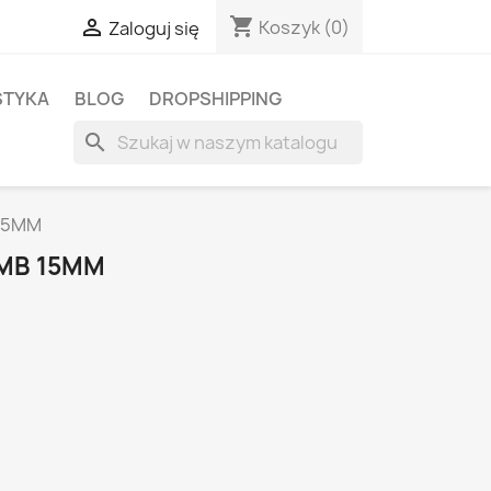
shopping_cart

Koszyk
(0)
Zaloguj się
STYKA
BLOG
DROPSHIPPING
search
15MM
MB 15MM