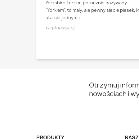
Yorkshire Terrier, potocznie nazywany
ianski pies
"Yorkiem", to maly, ale pewny siebie piesek, 
psa pasterskiego
stal sie jednym z...
Czytaj więcej
Otrzymuj infor
nowościach i w
PRODUKTY
NASZ