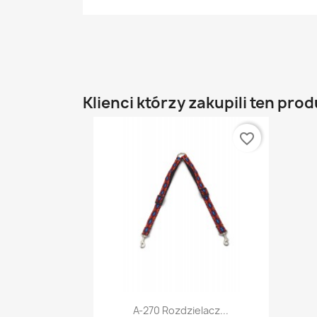
Klienci którzy zakupili ten prod
favorite_border
Szybki podgląd

A-270 Rozdzielacz...