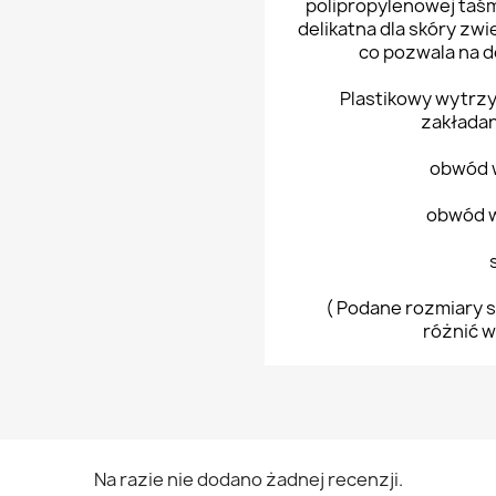
polipropylenowej taś
delikatna dla skóry zw
co pozwala na 
Plastikowy wytrzy
zakładan
obwód 
obwód w
( Podane rozmiary s
różnić w
Na razie nie dodano żadnej recenzji.