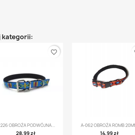
 kategorii:
favorite_border
fa
Szybki podgląd
Szybki podgląd


-226 OBROŻA PODWÓJNA...
A-062 OBROŻA ROMB 20
28,99 zł
14,99 zł