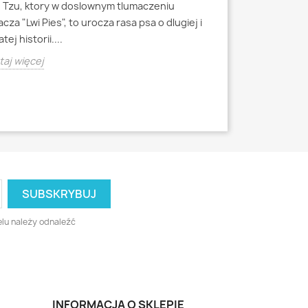
h Tzu, ktory w doslownym tlumaczeniu
Mops to jedna z 
cza "Lwi Pies", to urocza rasa psa o dlugiej i
miniaturowych, k
tej historii....
starozytnych Chi
aj więcej
Czytaj więcej
lu należy odnaleźć
INFORMACJA O SKLEPIE