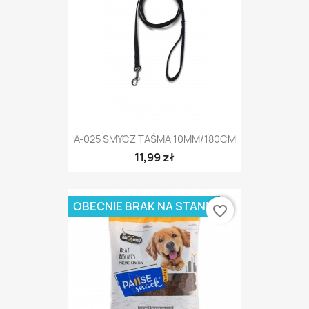
A-025 SMYCZ TAŚMA 10MM/180CM
11,99 zł
OBECNIE BRAK NA STANIE
favorite_border