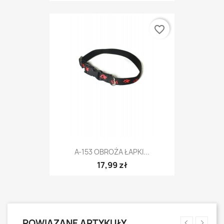
favorite_border
A-153 OBROŻA ŁAPKI...
17,99 zł
POWIĄZANE ARTYKUŁY