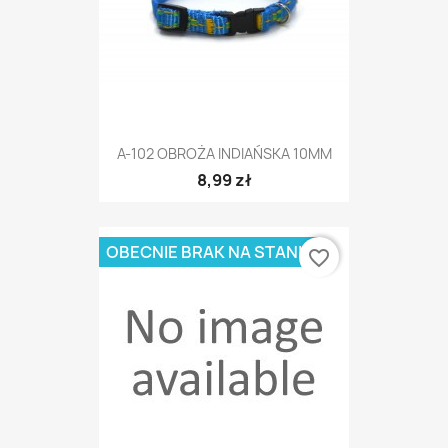
A-102 OBROŻA INDIAŃSKA 10MM
8,99 zł
OBECNIE BRAK NA STANIE
favorite_border