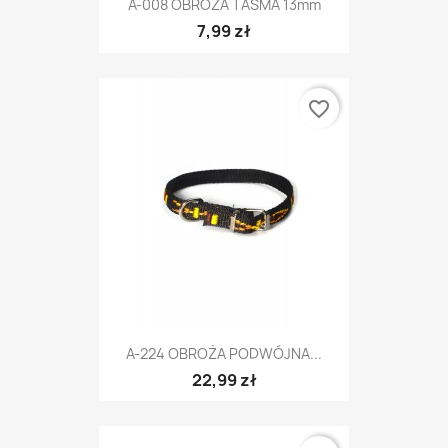
A-008 OBROŻA TAŚMA 13mm
7,99 zł
favorite_border
A-224 OBROŻA PODWÓJNA...
22,99 zł