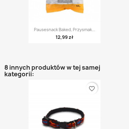
Pausesnack Baked, Przysmak...
12,99 zł
8 innych produktów w tej samej
kategorii:
favorite_border