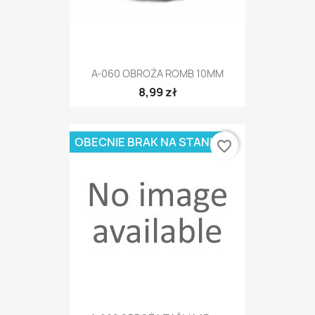
A-060 OBROŻA ROMB 10MM
8,99 zł
OBECNIE BRAK NA STANIE
favorite_border