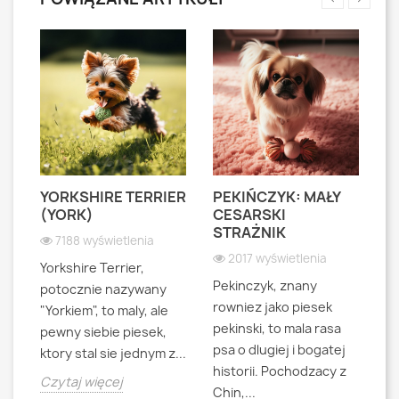
YORKSHIRE TERRIER
PEKIŃCZYK: MAŁY
S
S
(YORK)
CESARSKI
L
STRAŻNIK
P
7188 wyświetlenia
2017 wyświetlenia
Yorkshire Terrier,
Pekinczyk, znany
Sh
potocznie nazywany
rowniez jako piesek
d
"Yorkiem", to maly, ale
pekinski, to mala rasa
t
pewny siebie piesek,
psa o dlugiej i bogatej
"L
ktory stal sie jednym z...
historii. Pochodzacy z
ra
jna
Czytaj więcej
Chin,...
bo