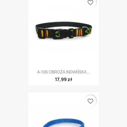
favorite_border
A-106 OBROŻA INDIAŃSKA...
17,99 zł
favorite_border