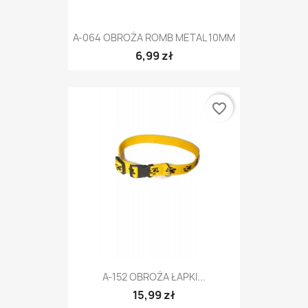
A-064 OBROŻA ROMB METAL 10MM
6,99 zł
favorite_border
A-152 OBROŻA ŁAPKI...
15,99 zł