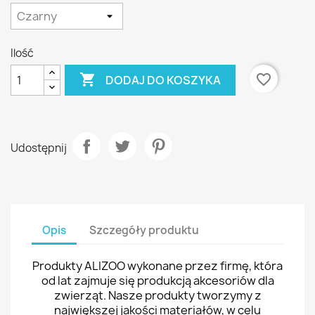
Ilość

favorite_border
DODAJ DO KOSZYKA
Udostępnij
Opis
Szczegóły produktu
Produkty ALIZOO wykonane przez firmę, która
od lat zajmuje się produkcją akcesoriów dla
zwierząt. Nasze produkty tworzymy z
największej jakości materiałów, w celu