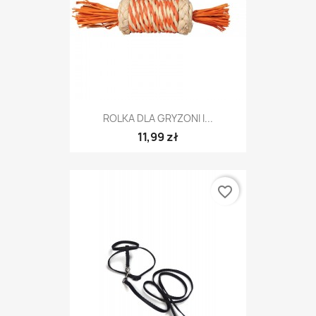
ROLKA DLA GRYZONI I...
11,99 zł
favorite_border