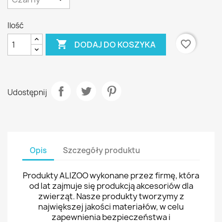
Ilość

favorite_border
DODAJ DO KOSZYKA
Udostępnij
Opis
Szczegóły produktu
Produkty ALIZOO wykonane przez firmę, która
od lat zajmuje się produkcją akcesoriów dla
zwierząt. Nasze produkty tworzymy z
największej jakości materiałów, w celu
zapewnienia bezpieczeństwa i