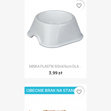
favorite_border
MISKA PLASTIK 60ml/6cm DLA...
3,99 zł
OBECNIE BRAK NA STANIE
favorite_border