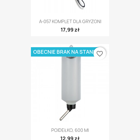
A-057 KOMPLET DLA GRYZONI
17,99 zł
OBECNIE BRAK NA STANIE
favorite_border
POIDEŁKO, 600 Ml
12,99 zł