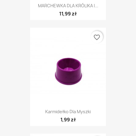
MARCHEWKA DLA KRÓLIKA I...
11,99 zł
favorite_border
Karmidełko Dla Myszki
1,99 zł