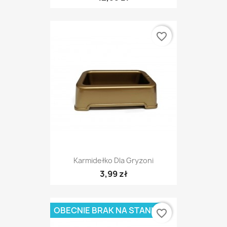
favorite_border
Karmidełko Dla Gryzoni
3,99 zł
OBECNIE BRAK NA STANIE
favorite_border