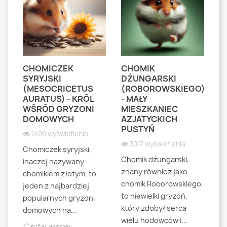
I
CHOMICZEK
CHOMIK
C
SYRYJSKI
DŻUNGARSKI
(
(MESOCRICETUS
(ROBOROWSKIEGO)
B
)
AURATUS) - KRÓL
- MAŁY
G
WŚRÓD GRYZONI
MIESZKANIEC
S
DOMOWYCH
AZJATYCKICH
A
PUSTYŃ
G
1400 wyświetlenia
3017 wyświetlenia
Chomiczek syryjski,
Chomik dżungarski,
Ch
inaczej nazywany
znany również jako
ró
chomikiem złotym, to
chomik Roborowskiego,
ba
jeden z najbardziej
.
to niewielki gryzoń,
ni
popularnych gryzoni
który zdobył serca
z
domowych na...
wielu hodowców i...
wś
Czytaj więcej