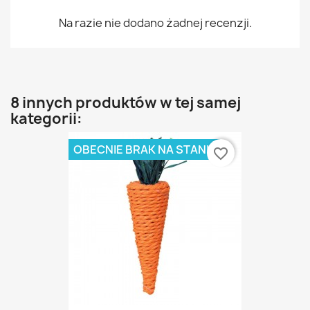
Na razie nie dodano żadnej recenzji.
8 innych produktów w tej samej
kategorii:
OBECNIE BRAK NA STANIE
favorite_border