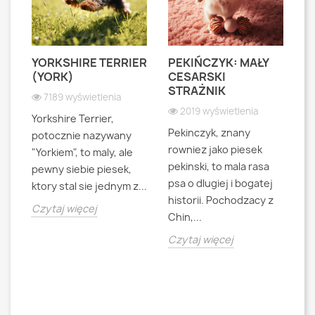
YORKSHIRE TERRIER
PEKIŃCZYK: MAŁY
S
S
(YORK)
CESARSKI
L
STRAŻNIK
P
7189 wyświetlenia
2019 wyświetlenia
Yorkshire Terrier,
Pekinczyk, znany
Sh
potocznie nazywany
rowniez jako piesek
d
"Yorkiem", to maly, ale
pekinski, to mala rasa
t
pewny siebie piesek,
psa o dlugiej i bogatej
"L
ktory stal sie jednym z...
historii. Pochodzacy z
ra
jna
Czytaj więcej
Chin,...
bo
o
Czytaj więcej
Cz