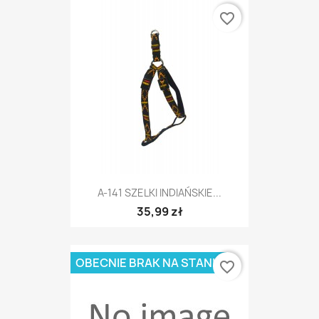
favorite_border
A-141 SZELKI INDIAŃSKIE...
35,99 zł
OBECNIE BRAK NA STANIE
favorite_border