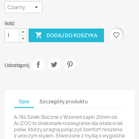
Ilość

favorite_border
DODAJ DO KOSZYKA
Udostępnij
Opis
Szczegóły produktu
A-184 Szelki Boczne z Wzorem Łapki 20mm od
ALIZOO to doskonałe rozwiązanie dla właścicieli
psów, którzy pragną połączyć komfort noszenia
z uroczym stylem. Stworzone z myślą o wygodzie