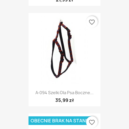
favorite_border
A-094 Szelki Dla Psa Boczne...
35,99 zł
OBECNIE BRAK NA STANIE
favorite_border