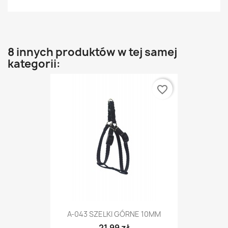
8 innych produktów w tej samej
kategorii:
favorite_border
A-043 SZELKI GÓRNE 10MM
21,99 zł