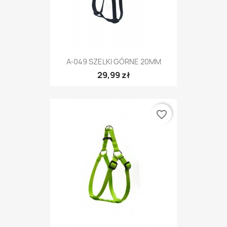
A-049 SZELKI GÓRNE 20MM
29,99 zł
favorite_border