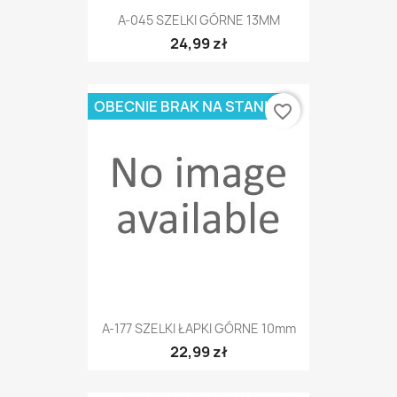
A-045 SZELKI GÓRNE 13MM
24,99 zł
OBECNIE BRAK NA STANIE
favorite_border
A-177 SZELKI ŁAPKI GÓRNE 10mm
22,99 zł