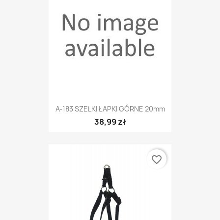
A-183 SZELKI ŁAPKI GÓRNE 20mm
38,99 zł
favorite_border