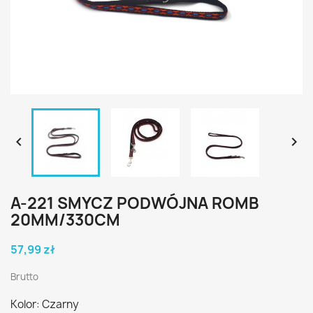


A-221 SMYCZ PODWÓJNA ROMB
20MM/330CM
57,99 zł
Brutto
Kolor: Czarny