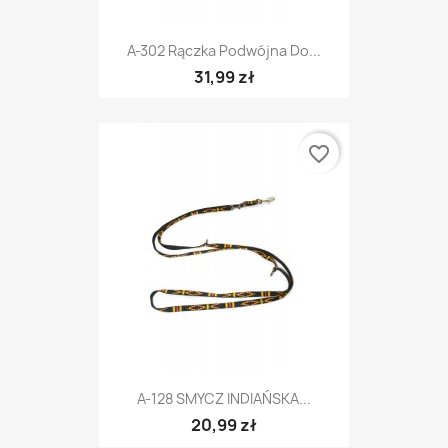
A-302 Rączka Podwójna Do...
31,99 zł
favorite_border
A-128 SMYCZ INDIAŃSKA...
20,99 zł