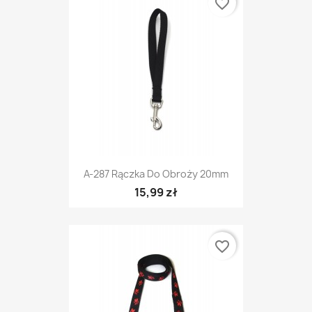
favorite_border
A-287 Rączka Do Obroży 20mm
15,99 zł
favorite_border