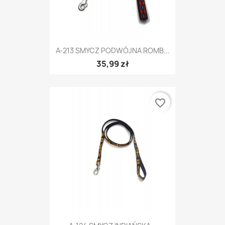
A-213 SMYCZ PODWÓJNA ROMB...
35,99 zł
favorite_border