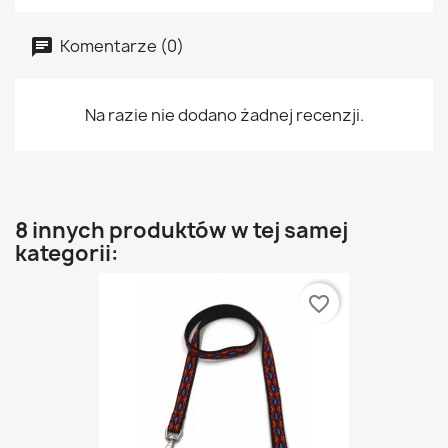
Komentarze (0)
Na razie nie dodano żadnej recenzji.
8 innych produktów w tej samej
kategorii:
favorite_border