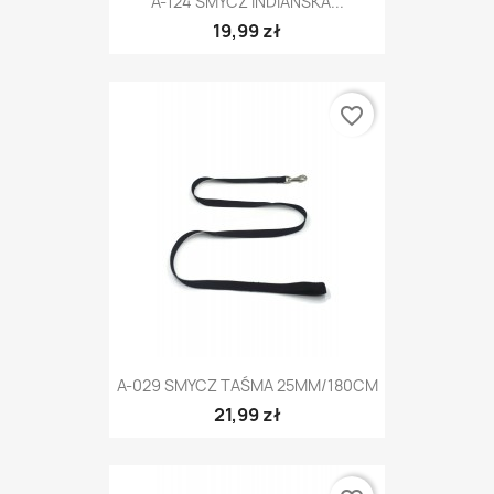
A-124 SMYCZ INDIAŃSKA...
19,99 zł
favorite_border
A-029 SMYCZ TAŚMA 25MM/180CM
21,99 zł