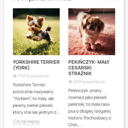
YORKSHIRE TERRIER
PEKIŃCZYK: MAŁY
S
S
(YORK)
CESARSKI
L
STRAŻNIK
P
7193 wyświetlenia
2019 wyświetlenia
Yorkshire Terrier,
Pekinczyk, znany
Sh
potocznie nazywany
rowniez jako piesek
d
"Yorkiem", to maly, ale
pekinski, to mala rasa
t
pewny siebie piesek,
psa o dlugiej i bogatej
"L
ktory stal sie jednym z...
historii. Pochodzacy z
ra
jna
Czytaj więcej
Chin,...
bo