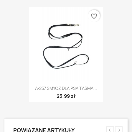
favorite_border
A-257 SMYCZ DLA PSA TAŚMA...
23,99 zł
POWIĄZANE ARTYKUŁY