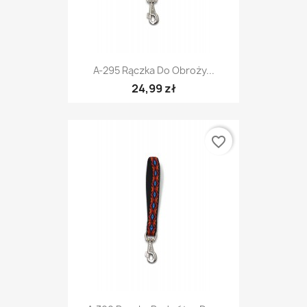
A-295 Rączka Do Obroży...
24,99 zł
favorite_border