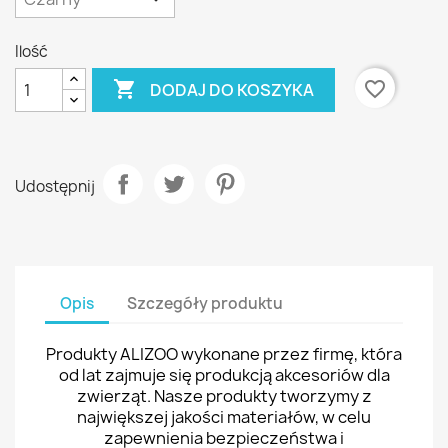
Ilość

favorite_border
DODAJ DO KOSZYKA
Udostępnij
Opis
Szczegóły produktu
Produkty ALIZOO wykonane przez firmę, która
od lat zajmuje się produkcją akcesoriów dla
zwierząt. Nasze produkty tworzymy z
największej jakości materiałów, w celu
zapewnienia bezpieczeństwa i