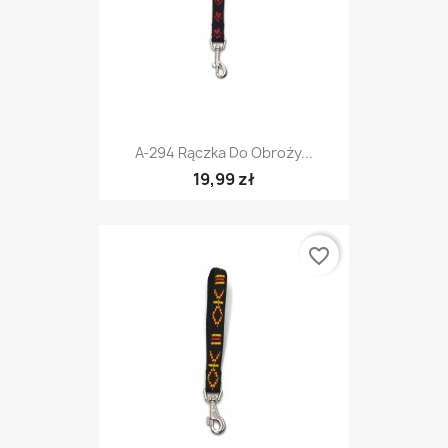
A-294 Rączka Do Obroży...
19,99 zł
favorite_border