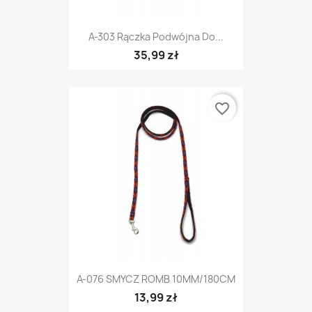
A-303 Rączka Podwójna Do...
35,99 zł
favorite_border
A-076 SMYCZ ROMB 10MM/180CM
13,99 zł