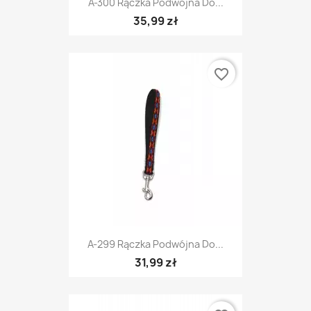
A-300 Rączka Podwójna Do...
35,99 zł
favorite_border
A-299 Rączka Podwójna Do...
31,99 zł