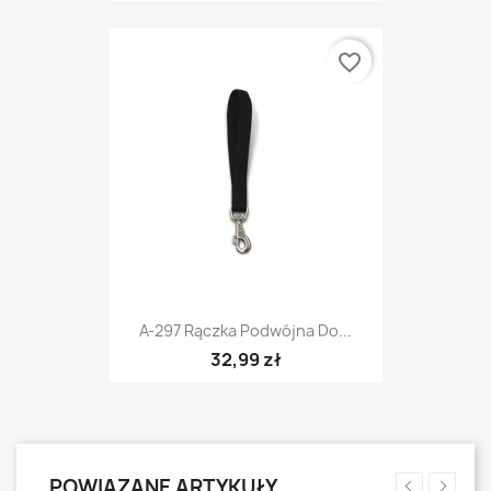
favorite_border
A-297 Rączka Podwójna Do...
32,99 zł
POWIĄZANE ARTYKUŁY