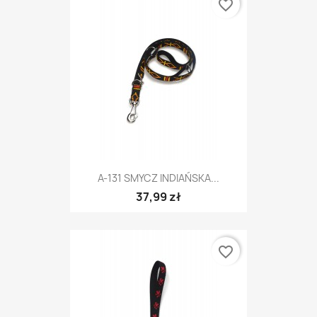
favorite_border
A-131 SMYCZ INDIAŃSKA...
37,99 zł
favorite_border