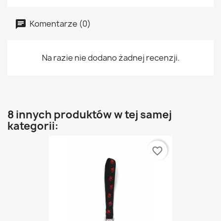
Komentarze (0)
Na razie nie dodano żadnej recenzji.
8 innych produktów w tej samej
kategorii:
favorite_border