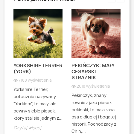
YORKSHIRE TERRIER
PEKIŃCZYK: MAŁY
S
S
(YORK)
CESARSKI
L
STRAŻNIK
P
7188 wyświetlenia
2018 wyświetlenia
Yorkshire Terrier,
Pekinczyk, znany
Sh
potocznie nazywany
rowniez jako piesek
d
"Yorkiem", to maly, ale
pekinski, to mala rasa
t
pewny siebie piesek,
psa o dlugiej i bogatej
"L
ktory stal sie jednym z...
historii. Pochodzacy z
ra
jna
Czytaj więcej
Chin,...
bo