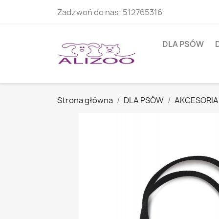
Zadzwoń do nas:
512765316
DLA PSÓW
Strona główna
DLA PSÓW
AKCESORIA