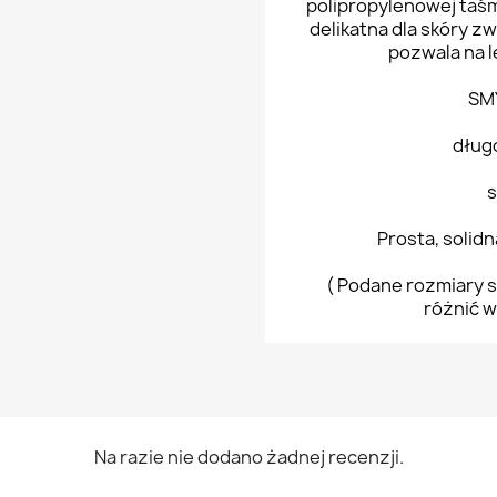
polipropylenowej taś
delikatna dla skóry z
pozwala na l
SM
dług
s
Prosta, solid
( Podane rozmiary s
różnić w
Na razie nie dodano żadnej recenzji.