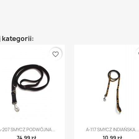
 kategorii:
favorite_border
fa
Szybki podgląd
Szybki podgląd


A-207 SMYCZ PODWÓJNA...
A-117 SMYCZ INDIAŃSKA..
74,99 zł
10,99 zł