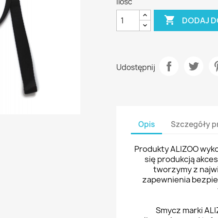
Ilość

DODAJ D
Udostępnij
Opis
Szczegóły p
Produkty ALIZOO wykon
się produkcją akce
tworzymy z najwi
zapewnienia bezpi
Smycz marki ALI