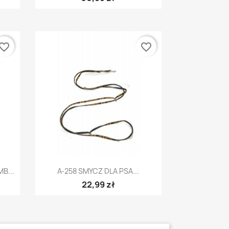
vorite_border
favorite_border
Szybki podgląd

B...
A-258 SMYCZ DLA PSA...
22,99 zł