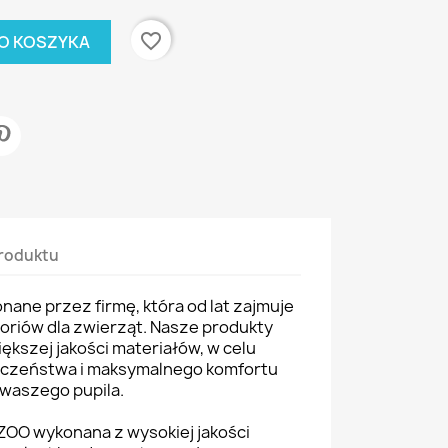
favorite_border
O KOSZYKA
roduktu
ane przez firmę, która od lat zajmuje
soriów dla zwierząt. Nasze produkty
ększej jakości materiałów, w celu
eczeństwa i maksymalnego komfortu
waszego pupila.
ZOO wykonana z wysokiej jakości