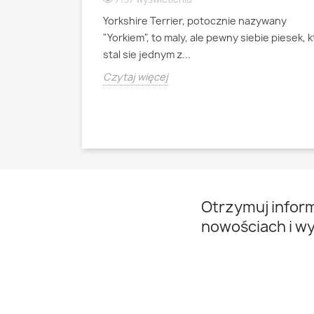
Yorkshire Terrier, potocznie nazywany
ianski pies
"Yorkiem", to maly, ale pewny siebie piesek, 
psa pasterskiego
stal sie jednym z...
Czytaj więcej
Otrzymuj infor
nowościach i w