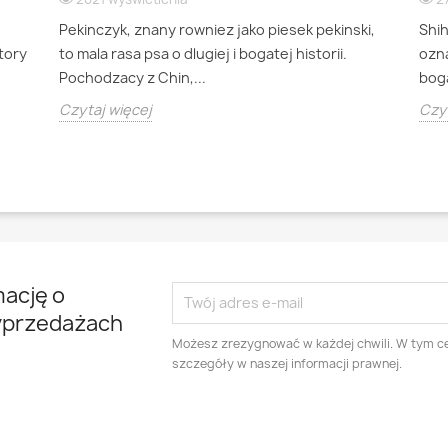
Pekinczyk, znany rowniez jako piesek pekinski,
Shi
ktory
to mala rasa psa o dlugiej i bogatej historii.
ozna
Pochodzacy z Chin,...
boga
Czytaj więcej
Czyt
mację o
yprzedażach
Możesz zrezygnować w każdej chwili. W tym ce
szczegóły w naszej informacji prawnej.