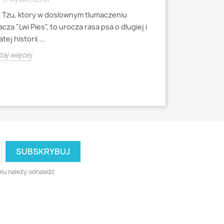
4796 wyświetle
h Tzu, ktory w doslownym tlumaczeniu
Mops to jedna z 
cza "Lwi Pies", to urocza rasa psa o dlugiej i
miniaturowych, k
tej historii....
starozytnych Chi
aj więcej
Czytaj więcej
lu należy odnaleźć