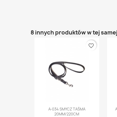
8 innych produktów w tej samej
favorite_border
Szybki podgląd

A-034 SMYCZ TAŚMA
20MM/220CM