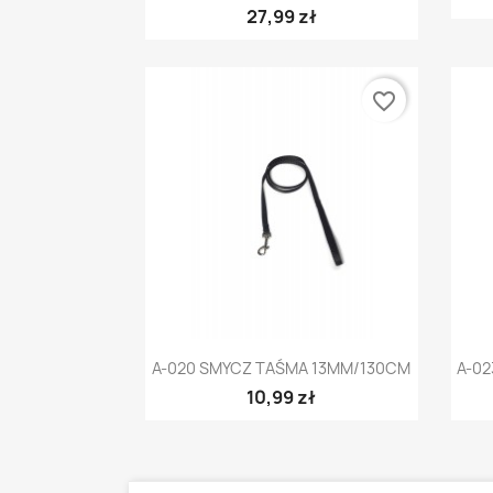
27,99 zł
favorite_border
Szybki podgląd

A-020 SMYCZ TAŚMA 13MM/130CM
A-0
10,99 zł