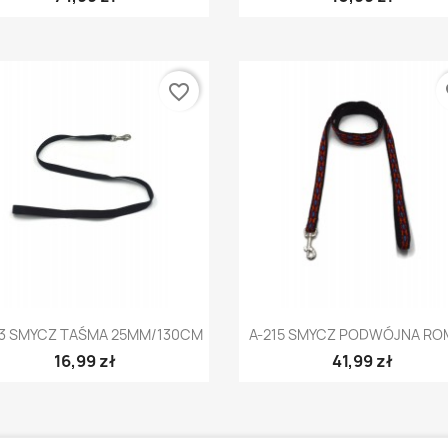
favorite_border
fa
Szybki podgląd
Szybki podgląd


23 SMYCZ TAŚMA 25MM/130CM
A-215 SMYCZ PODWÓJNA ROM
16,99 zł
41,99 zł