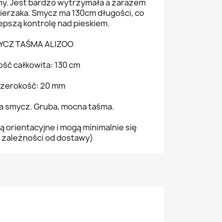
my. Jest bardzo wytrzymała a zarazem
wierzaka. Smycz ma 130cm długości, co
epszą kontrolę nad pieskiem.
YCZ TAŚMA ALIZOO
ość całkowita: 130 cm
zerokość: 20 mm
na smycz. Gruba, mocna taśma.
ą orientacyjne i mogą minimalnie się
 zależności od dostawy)