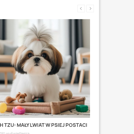
H TZU: MAŁY LWIAT W PSIEJ POSTACI
MOPS: MAŁY PI
WYRAZISTEJ
791 wyświetlenia