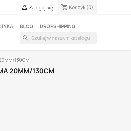
shopping_cart

Koszyk
(0)
Zaloguj się
STYKA
BLOG
DROPSHIPPING
search
 20MM/130CM
ŚMA 20MM/130CM