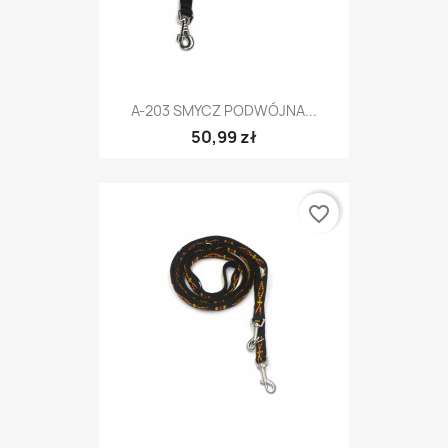
A-203 SMYCZ PODWÓJNA...
50,99 zł
favorite_border