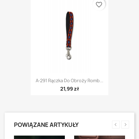
favorite_border
A-291 Rączka Do Obroży Romb...
21,99 zł
POWIĄZANE ARTYKUŁY