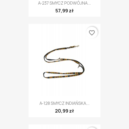
A-237 SMYCZ PODWÓJNA...
57,99 zł
favorite_border
A-128 SMYCZ INDIAŃSKA...
20,99 zł