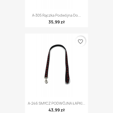
A-305 Rączka Podwójna Do...
35,99 zł
favorite_border
A-246 SMYCZ PODWÓJNA ŁAPKI...
43,99 zł