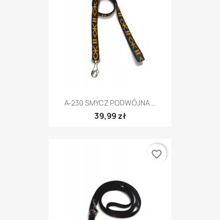
A-230 SMYCZ PODWÓJNA...
39,99 zł
favorite_border