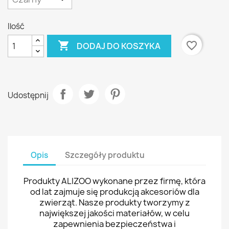
Ilość

favorite_border
DODAJ DO KOSZYKA
Udostępnij
Opis
Szczegóły produktu
Produkty ALIZOO wykonane przez firmę, która
od lat zajmuje się produkcją akcesoriów dla
zwierząt. Nasze produkty tworzymy z
największej jakości materiałów, w celu
zapewnienia bezpieczeństwa i