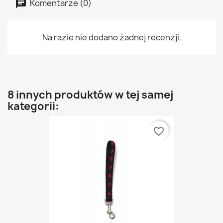
Komentarze (0)
Na razie nie dodano żadnej recenzji.
8 innych produktów w tej samej
kategorii:
favorite_border