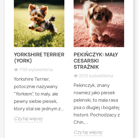
YORKSHIRE TERRIER
PEKIŃCZYK: MAŁY
S
S
(YORK)
CESARSKI
L
STRAŻNIK
P
7193 wyświetlenia
2019 wyświetlenia
Yorkshire Terrier,
Pekinczyk, znany
Sh
potocznie nazywany
rowniez jako piesek
d
"Yorkiem", to maly, ale
pekinski, to mala rasa
t
pewny siebie piesek,
psa o dlugiej i bogatej
"L
ktory stal sie jednym z...
historii. Pochodzacy z
ra
jna
Czytaj więcej
Chin,...
bo
o
Czytaj więcej
Cz