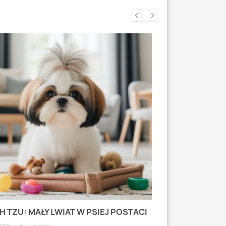
H TZU: MAŁY LWIAT W PSIEJ POSTACI
MOPS: MAŁY PI
WYRAZISTEJ