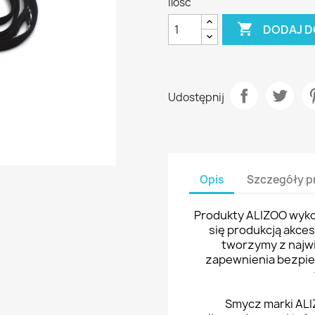
Ilość

DODAJ D
Udostępnij
Opis
Szczegóły p
Produkty ALIZOO wykon
się produkcją akce
tworzymy z najwi
zapewnienia bezpi
Smycz marki ALI