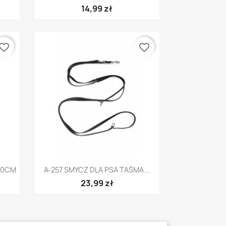
14,99 zł
vorite_border
favorite_border
Szybki podgląd

80CM
A-257 SMYCZ DLA PSA TAŚMA...
23,99 zł