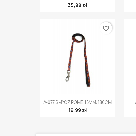
35,99 zł
favorite_border
Szybki podgląd

A-077 SMYCZ ROMB 15MM/180CM
19,99 zł