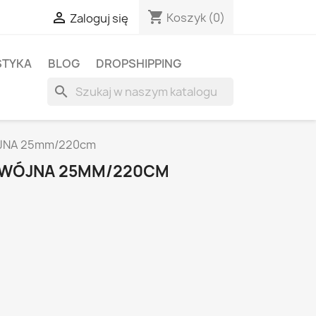
shopping_cart

Koszyk
(0)
Zaloguj się
STYKA
BLOG
DROPSHIPPING
search
JNA 25mm/220cm
DWÓJNA 25MM/220CM