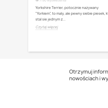
7190 wyświetlenia
Yorkshire Terrier, potocznie nazywany
ianski pies
"Yorkiem", to maly, ale pewny siebie piesek, 
psa pasterskiego
stal sie jednym z...
Czytaj więcej
Otrzymuj infor
nowościach i w