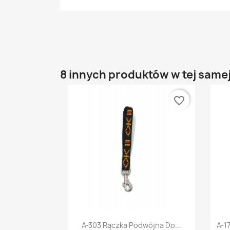
8 innych produktów w tej samej
favorite_border
Szybki podgląd

A-303 Rączka Podwójna Do...
A-1