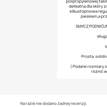
polipropylenowej taś
delikatna dla skóry
kilkustopniowa regu
pieskiem,a prz
SMYCZ PODWÓJ
długo
s
Prosta, solid
( Podane rozmiary s
różnić w
Na razie nie dodano żadnej recenzji.