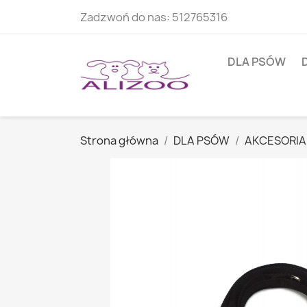
Zadzwoń do nas:
512765316
DLA PSÓW
Strona główna
DLA PSÓW
AKCESORIA