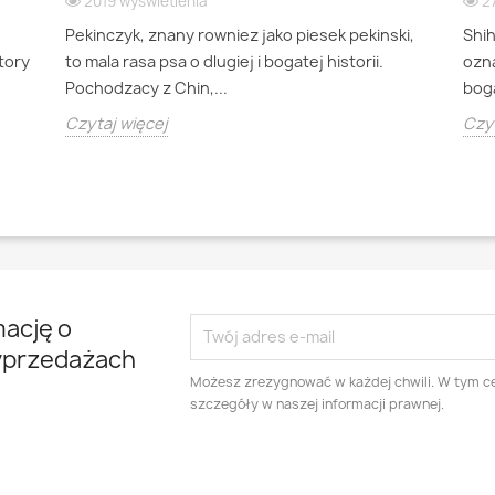
2019 wyświetlenia
2
Pekinczyk, znany rowniez jako piesek pekinski,
Shi
ktory
to mala rasa psa o dlugiej i bogatej historii.
ozna
Pochodzacy z Chin,...
boga
Czytaj więcej
Czyt
mację o
yprzedażach
Możesz zrezygnować w każdej chwili. W tym ce
szczegóły w naszej informacji prawnej.