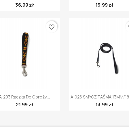
36,99 zł
13,99 zł
favorite_border
fa
Szybki podgląd
Szybki podgląd


A-293 Rączka Do Obroży...
A-026 SMYCZ TAŚMA 13MM/1
21,99 zł
13,99 zł