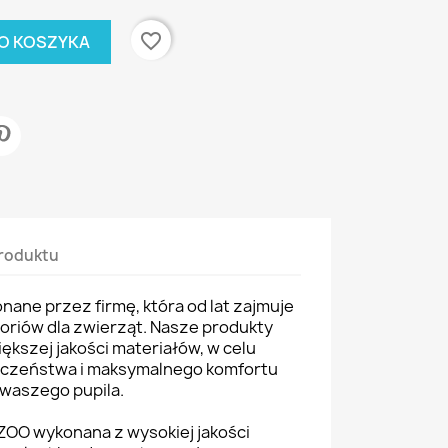
favorite_border
O KOSZYKA
roduktu
ane przez firmę, która od lat zajmuje
soriów dla zwierząt. Nasze produkty
ększej jakości materiałów, w celu
eczeństwa i maksymalnego komfortu
waszego pupila.
ZOO wykonana z wysokiej jakości