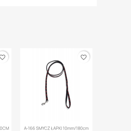
vorite_border
favorite_border
Szybki podgląd

30CM
A-166 SMYCZ ŁAPKI 10mm/180cm