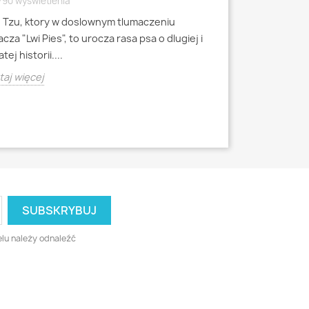
790 wyświetlenia
4791 wyświetlen
h Tzu, ktory w doslownym tlumaczeniu
Mops to jedna z 
cza "Lwi Pies", to urocza rasa psa o dlugiej i
miniaturowych, k
tej historii....
starozytnych Chi
aj więcej
Czytaj więcej
lu należy odnaleźć