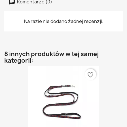
Komentarze (0)
Na razie nie dodano żadnej recenzji.
8 innych produktów w tej samej
kategorii:
favorite_border