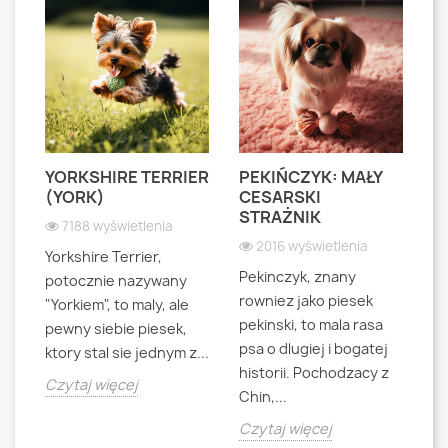
YORKSHIRE TERRIER
PEKIŃCZYK: MAŁY
S
S
(YORK)
CESARSKI
L
STRAŻNIK
P
7188 wyświetlenia
2016 wyświetlenia
Yorkshire Terrier,
Pekinczyk, znany
Sh
potocznie nazywany
rowniez jako piesek
d
"Yorkiem", to maly, ale
pekinski, to mala rasa
t
pewny siebie piesek,
psa o dlugiej i bogatej
"L
ktory stal sie jednym z...
historii. Pochodzacy z
ra
jna
Czytaj więcej
Chin,...
bo
o
Czytaj więcej
Cz