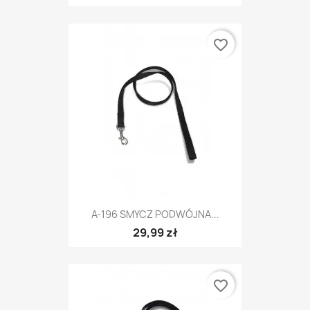
favorite_border
A-196 SMYCZ PODWÓJNA...
29,99 zł
favorite_border