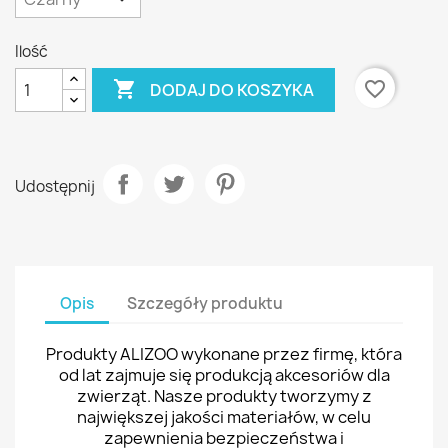
Ilość

favorite_border
DODAJ DO KOSZYKA
Udostępnij
Opis
Szczegóły produktu
Produkty ALIZOO wykonane przez firmę, która
od lat zajmuje się produkcją akcesoriów dla
zwierząt. Nasze produkty tworzymy z
największej jakości materiałów, w celu
zapewnienia bezpieczeństwa i