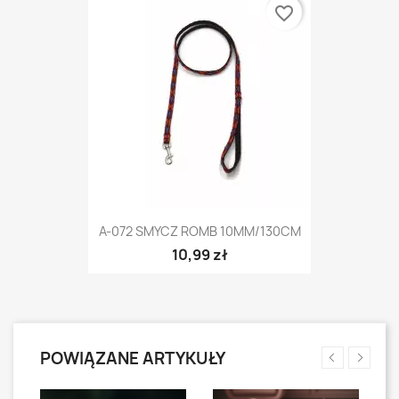
favorite_border
A-072 SMYCZ ROMB 10MM/130CM
10,99 zł
POWIĄZANE ARTYKUŁY