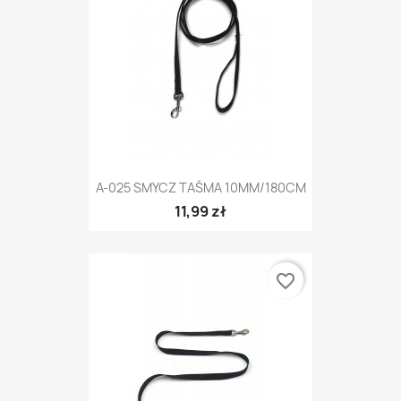
A-025 SMYCZ TAŚMA 10MM/180CM
11,99 zł
favorite_border