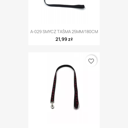
A-029 SMYCZ TAŚMA 25MM/180CM
21,99 zł
favorite_border