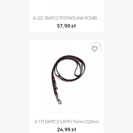
A-221 SMYCZ PODWÓJNA ROMB...
57,99 zł
favorite_border
A-171 SMYCZ ŁAPKI 15mm/220cm
24,99 zł