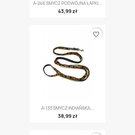
A-246 SMYCZ PODWÓJNA ŁAPKI...
43,99 zł
favorite_border
A-133 SMYCZ INDIAŃSKA...
38,99 zł