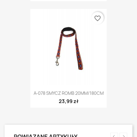
favorite_border
A-078 SMYCZ ROMB 20MM/180CM
23,99 zł
POWIĄZANE ARTYKUŁY