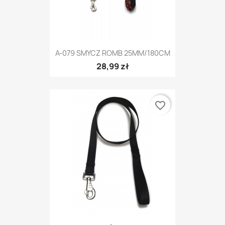
A-079 SMYCZ ROMB 25MM/180CM
28,99 zł
favorite_border