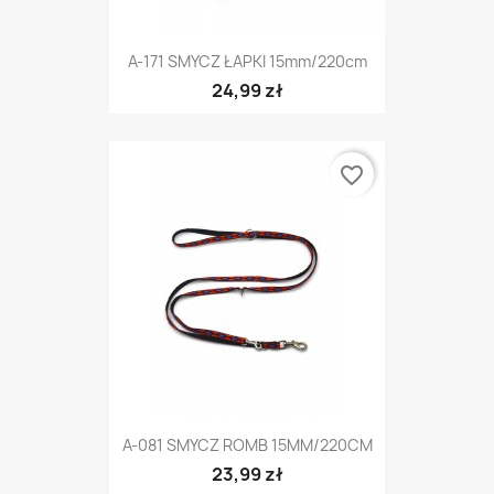
A-171 SMYCZ ŁAPKI 15mm/220cm
24,99 zł
favorite_border
A-081 SMYCZ ROMB 15MM/220CM
23,99 zł