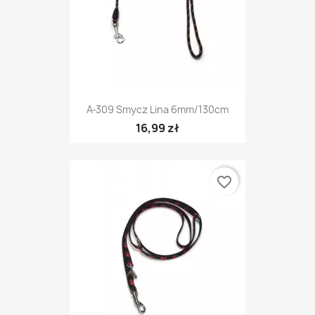
A-309 Smycz Lina 6mm/130cm
16,99 zł
favorite_border