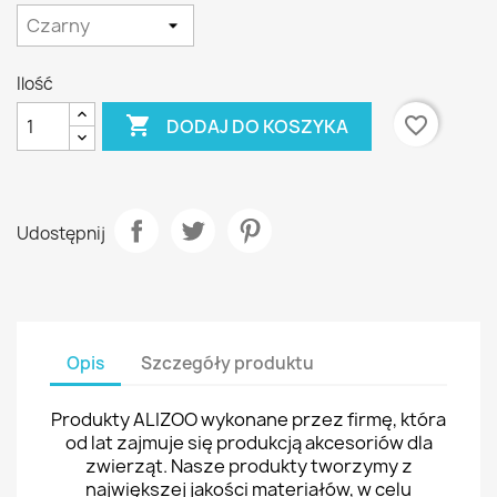
Ilość

favorite_border
DODAJ DO KOSZYKA
Udostępnij
Opis
Szczegóły produktu
Produkty ALIZOO wykonane przez firmę, która
od lat zajmuje się produkcją akcesoriów dla
zwierząt. Nasze produkty tworzymy z
największej jakości materiałów, w celu