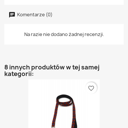
Komentarze (0)
Na razie nie dodano żadnej recenzji.
8 innych produktów w tej samej
kategorii:
favorite_border