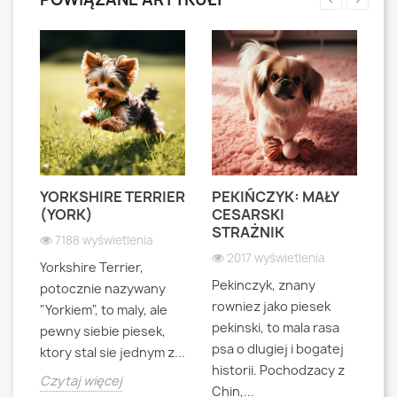
YORKSHIRE TERRIER
PEKIŃCZYK: MAŁY
S
S
(YORK)
CESARSKI
L
STRAŻNIK
P
7188 wyświetlenia
2017 wyświetlenia
Yorkshire Terrier,
Pekinczyk, znany
Sh
potocznie nazywany
rowniez jako piesek
d
"Yorkiem", to maly, ale
pekinski, to mala rasa
t
pewny siebie piesek,
psa o dlugiej i bogatej
"L
ktory stal sie jednym z...
historii. Pochodzacy z
ra
jna
Czytaj więcej
Chin,...
bo