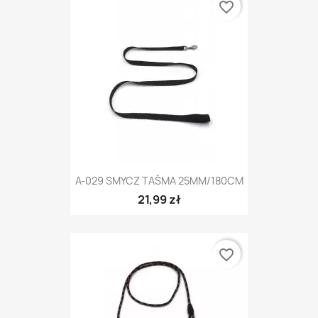
favorite_border
A-029 SMYCZ TAŚMA 25MM/180CM
21,99 zł
favorite_border