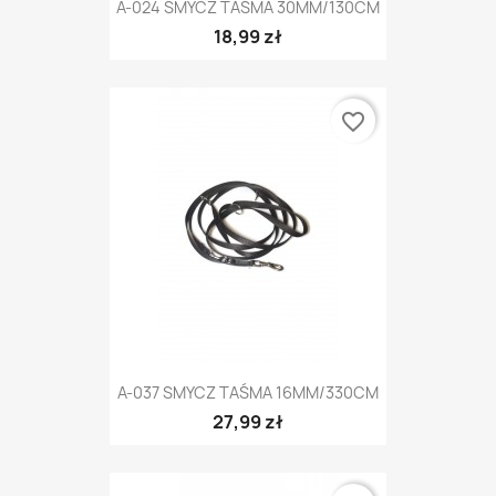
A-024 SMYCZ TAŚMA 30MM/130CM
18,99 zł
favorite_border
A-037 SMYCZ TAŚMA 16MM/330CM
27,99 zł