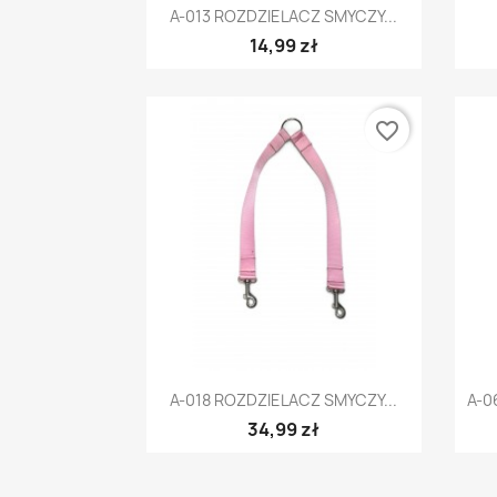
Szybki podgląd

A-013 ROZDZIELACZ SMYCZY...
14,99 zł
favorite_border
Szybki podgląd

A-018 ROZDZIELACZ SMYCZY...
A-0
34,99 zł