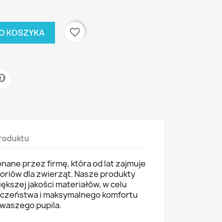
favorite_border
O KOSZYKA
roduktu
ane przez firmę, która od lat zajmuje
soriów dla zwierząt. Nasze produkty
ększej jakości materiałów, w celu
eczeństwa i maksymalnego komfortu
waszego pupila.