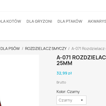
DLA KOTÓW
DLA GRYZONI
DLA PTAKÓW
AKWARY
 DLA PSÓW
ROZDZIELACZ SMYCZY
A-071 Rozdzielac
A-071 ROZDZIELA
25MM
32,99 zł
Brutto
Kolor: Czarny