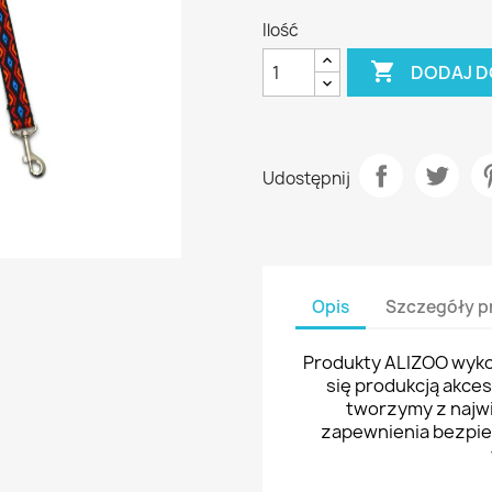
Ilość

DODAJ D
Udostępnij
Opis
Szczegóły p
Produkty ALIZOO wykon
się produkcją akce
tworzymy z najwi
zapewnienia bezpi