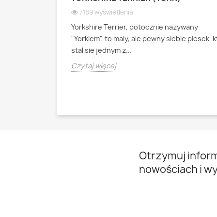
 WIOSEK
7189 wyświetlenia
Yorkshire Terrier, potocznie nazywany
ianski pies
"Yorkiem", to maly, ale pewny siebie piesek, 
psa pasterskiego
stal sie jednym z...
Czytaj więcej
Otrzymuj infor
nowościach i w