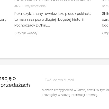
2019 wyświetlenia
2
Pekinczyk, znany rowniez jako piesek pekinski,
Shi
ktory
to mala rasa psa o dlugiej i bogatej historii.
ozna
Pochodzacy z Chin,...
boga
Czytaj więcej
Czyt
mację o
yprzedażach
Możesz zrezygnować w każdej chwili. W tym ce
szczegóły w naszej informacji prawnej.