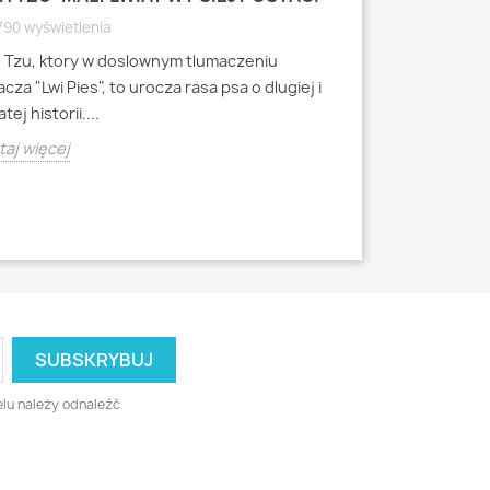
WYRAZISTEJ
790 wyświetlenia
4791 wyświetlen
h Tzu, ktory w doslownym tlumaczeniu
Mops to jedna z 
cza "Lwi Pies", to urocza rasa psa o dlugiej i
miniaturowych, k
tej historii....
starozytnych Chi
aj więcej
Czytaj więcej
lu należy odnaleźć