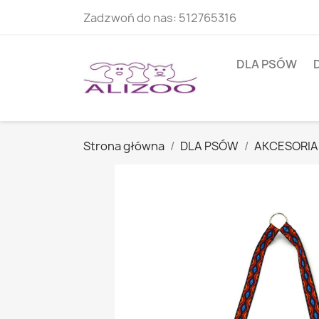
Zadzwoń do nas:
512765316
DLA PSÓW
Strona główna
DLA PSÓW
AKCESORIA