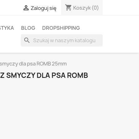
shopping_cart

Koszyk
(0)
Zaloguj się
STYKA
BLOG
DROPSHIPPING
search
z smyczy dla psa ROMB 25mm
CZ SMYCZY DLA PSA ROMB