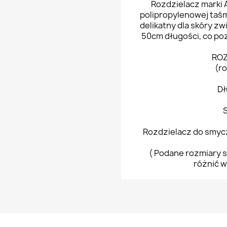
Rozdzielacz marki 
polipropylenowej taś
delikatny dla skóry z
50cm długości, co poz
ROZ
(r
Dł
Rozdzielacz do smycz
( Podane rozmiary s
różnić w