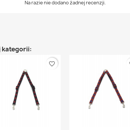
Na razie nie dodano żadnej recenzji.
 kategorii:
favorite_border
fa