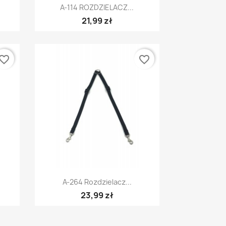
Szybki podgląd

A-114 ROZDZIELACZ...
21,99 zł
vorite_border
favorite_border
Szybki podgląd

A-264 Rozdzielacz...
23,99 zł