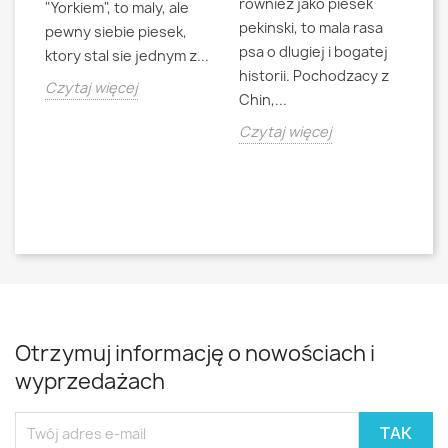
rowniez jako piesek
d
"Yorkiem", to maly, ale
pekinski, to mala rasa
t
pewny siebie piesek,
psa o dlugiej i bogatej
"L
ktory stal sie jednym z...
historii. Pochodzacy z
ra
jna
Czytaj więcej
Chin,...
bo
o
Czytaj więcej
Cz
Otrzymuj informację o nowościach i
wyprzedażach