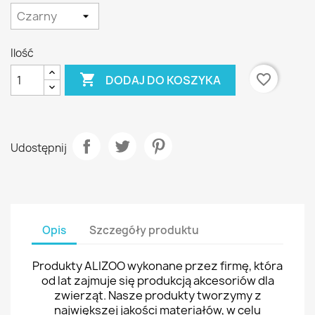
Ilość

favorite_border
DODAJ DO KOSZYKA
Udostępnij
Opis
Szczegóły produktu
Produkty ALIZOO wykonane przez firmę, która
od lat zajmuje się produkcją akcesoriów dla
zwierząt. Nasze produkty tworzymy z
największej jakości materiałów, w celu