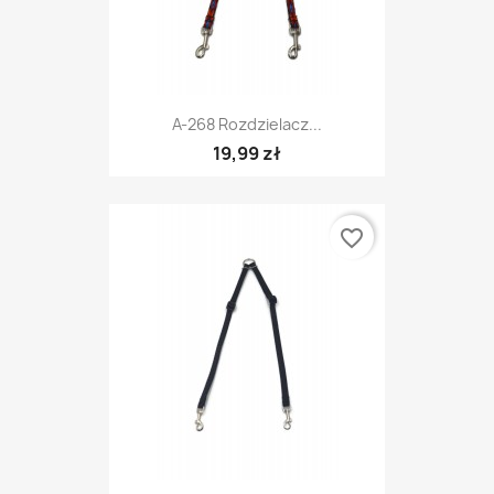
A-268 Rozdzielacz...
19,99 zł
favorite_border