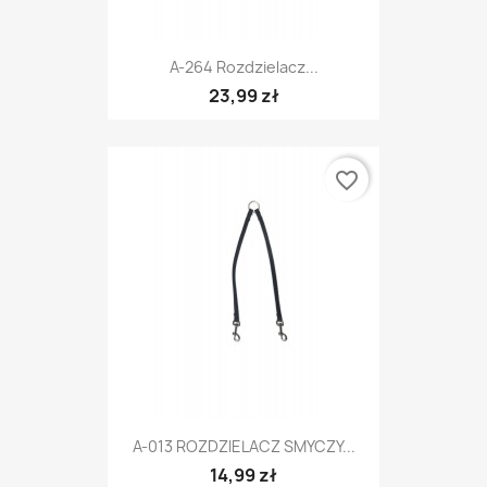
A-264 Rozdzielacz...
23,99 zł
favorite_border
A-013 ROZDZIELACZ SMYCZY...
14,99 zł