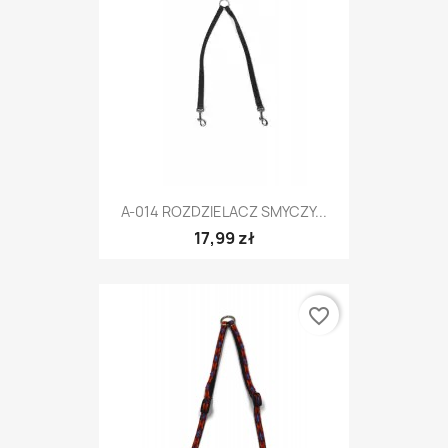
A-014 ROZDZIELACZ SMYCZY...
17,99 zł
favorite_border