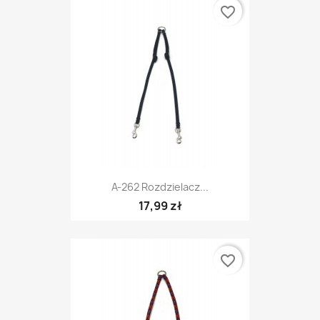
favorite_border
A-262 Rozdzielacz...
17,99 zł
favorite_border