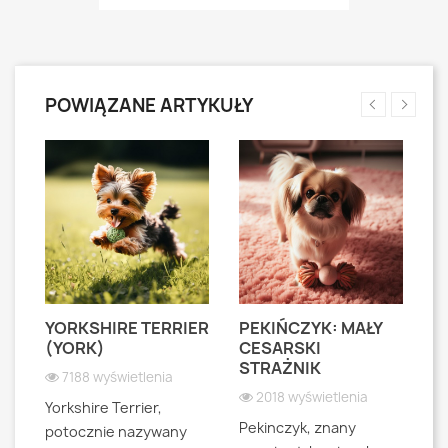
POWIĄZANE ARTYKUŁY
YORKSHIRE TERRIER
PEKIŃCZYK: MAŁY
S
S
(YORK)
CESARSKI
L
STRAŻNIK
P
7188 wyświetlenia
2018 wyświetlenia
Yorkshire Terrier,
Pekinczyk, znany
Sh
potocznie nazywany