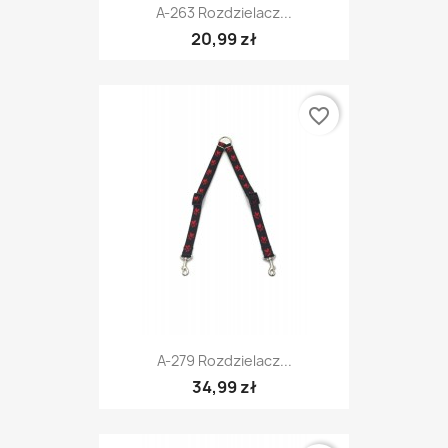
A-263 Rozdzielacz...
20,99 zł
favorite_border
A-279 Rozdzielacz...
34,99 zł