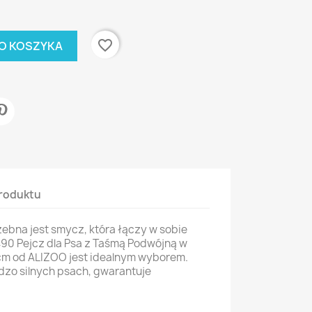
favorite_border
O KOSZYKA
roduktu
ebna jest smycz, która łączy w sobie
490 Pejcz dla Psa z Taśmą Podwójną w
m od ALIZOO jest idealnym wyborem.
dzo silnych psach, gwarantuje