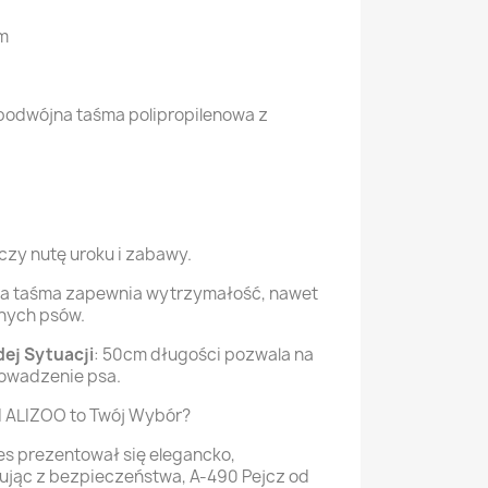
m
podwójna taśma polipropilenowa z
czy nutę uroku i zabawy.
na taśma zapewnia wytrzymałość, nawet
znych psów.
ej Sytuacji
: 50cm długości pozwala na
rowadzenie psa.
d ALIZOO to Twój Wybór?
ies prezentował się elegancko,
ując z bezpieczeństwa, A-490 Pejcz od