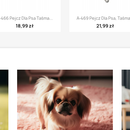
Szybki podgląd
Szybki podgląd


-466 Pejcz Dla Psa Taśma...
A-469 Pejcz Dla Psa, Taśma.
18,99 zł
21,99 zł