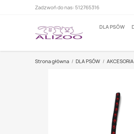
Zadzwoń do nas:
512765316
DLA PSÓW
Strona główna
DLA PSÓW
AKCESORIA