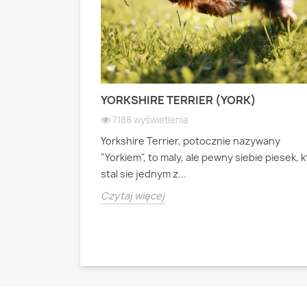
 PASTERSKI):
YORKSHIRE TERRIER (YORK)
 WIOSEK
7188 wyświetlenia
Yorkshire Terrier, potocznie nazywany
ianski pies
"Yorkiem", to maly, ale pewny siebie piesek, 
psa pasterskiego
stal sie jednym z...
Czytaj więcej