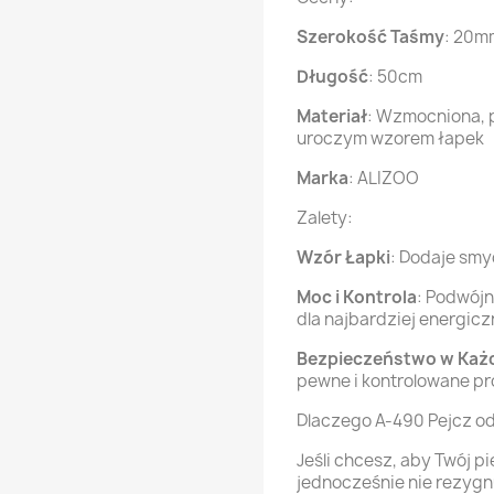
Szerokość Taśmy
: 20m
Długość
: 50cm
Materiał
: Wzmocniona, 
uroczym wzorem łapek
Marka
: ALIZOO
Zalety:
Wzór Łapki
: Dodaje smy
Moc i Kontrola
: Podwój
dla najbardziej energic
Bezpieczeństwo w Każd
pewne i kontrolowane p
Dlaczego A-490 Pejcz o
Jeśli chcesz, aby Twój p
jednocześnie nie rezygn