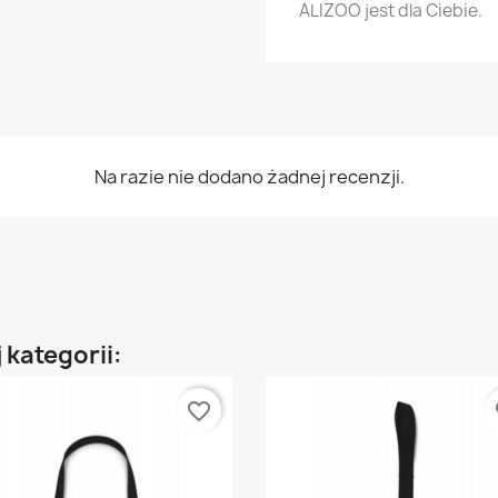
ALIZOO jest dla Ciebie.
Na razie nie dodano żadnej recenzji.
 kategorii:
favorite_border
fa