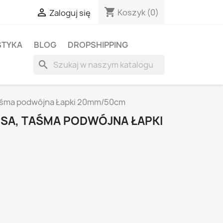
shopping_cart

Koszyk
(0)
Zaloguj się
STYKA
BLOG
DROPSHIPPING
search
 taśma podwójna Łapki 20mm/50cm
 PSA, TAŚMA PODWÓJNA ŁAPKI