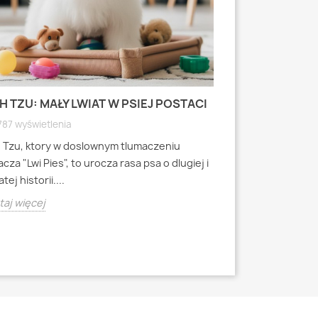
H TZU: MAŁY LWIAT W PSIEJ POSTACI
MOPS: MAŁY PI
WYRAZISTEJ
787 wyświetlenia
4790 wyświetle
h Tzu, ktory w doslownym tlumaczeniu
Mops to jedna z 
cza "Lwi Pies", to urocza rasa psa o dlugiej i
miniaturowych, k
tej historii....
starozytnych Chi
aj więcej
Czytaj więcej