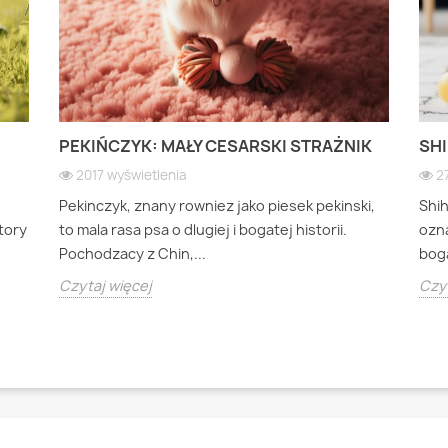
PEKIŃCZYK: MAŁY CESARSKI STRAŻNIK
SHI
2017 wyświetlenia
2
Pekinczyk, znany rowniez jako piesek pekinski,
Shi
ktory
to mala rasa psa o dlugiej i bogatej historii.
ozna
Pochodzacy z Chin,...
boga
Czytaj więcej
Czyt