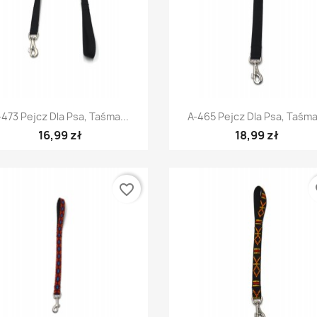
Szybki podgląd
Szybki podgląd


-473 Pejcz Dla Psa, Taśma...
A-465 Pejcz Dla Psa, Taśma.
16,99 zł
18,99 zł
favorite_border
fa