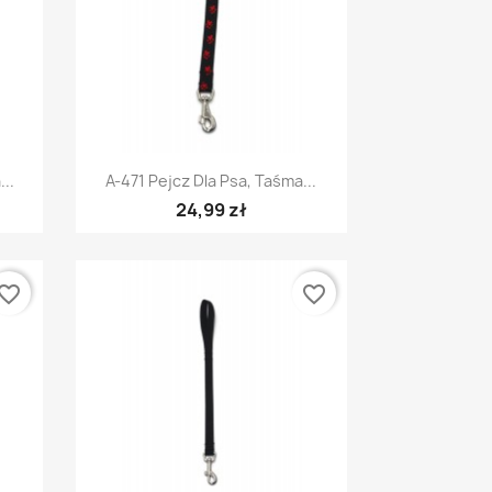
Szybki podgląd

..
A-471 Pejcz Dla Psa, Taśma...
24,99 zł
vorite_border
favorite_border