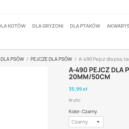
DLA KOTÓW
DLA GRYZONI
DLA PTAKÓW
AKWARY
 DLA PSÓW
PEJCZE DLA PSÓW
A-490 Pejcz dla psa,
A-490 PEJCZ DLA
20MM/50CM
35,99 zł
Brutto
Kolor: Czarny