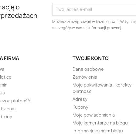
mację o
yprzedażach
Możesz zrezygnować w każdej chwili. W tym ce
szczegóły w naszej informacji prawnej.
A FIRMA
TWOJE KONTO
wa
Dane osobowe
Notice
Zamówienia
amin
Moje pokwitowania - korekty
płatności
 us
Adresy
czna płatność
Kupony
t z nami
Moje powiadomienia
strony
Moje komentarze na blogu
Informacje o moim blogu