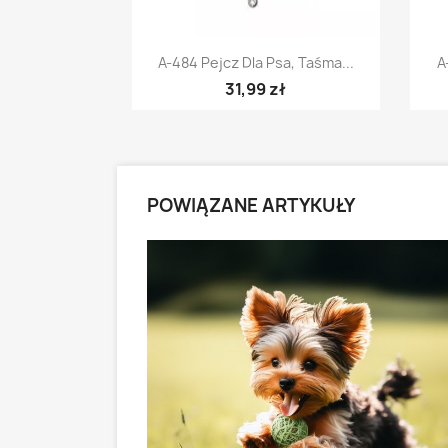
Szybki podgląd

A-484 Pejcz Dla Psa, Taśma...
A
31,99 zł
POWIĄZANE ARTYKUŁY