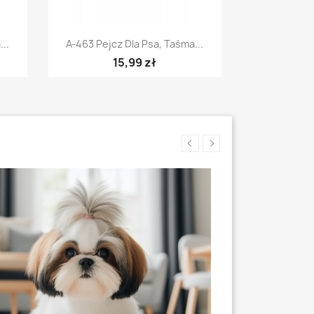
Szybki podgląd

..
A-463 Pejcz Dla Psa, Taśma...
15,99 zł