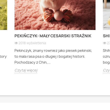
PEKIŃCZYK: MAŁY CESARSKI STRAŻNIK
SHI
2018 wyświetlenia
2
Pekinczyk, znany rowniez jako piesek pekinski,
Shi
ktory
to mala rasa psa o dlugiej i bogatej historii.
ozna
Pochodzacy z Chin,...
boga
Czytaj więcej
Czyt