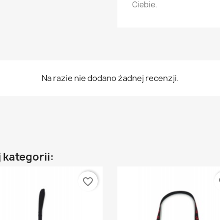
Ciebie.
Na razie nie dodano żadnej recenzji.
 kategorii:
favorite_border
fa