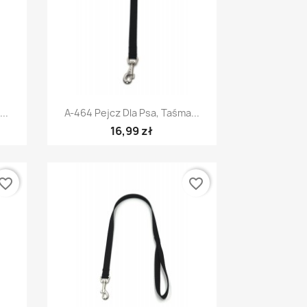
Szybki podgląd

..
A-464 Pejcz Dla Psa, Taśma...
16,99 zł
vorite_border
favorite_border