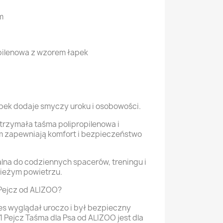
m
opilenowa z wzorem łapek
apek dodaje smyczy uroku i osobowości.
trzymała taśma polipropilenowa i
 zapewniają komfort i bezpieczeństwo
alna do codziennych spacerów, treningu i
wieżym powietrzu.
Pejcz od ALIZOO?
ies wyglądał uroczo i był bezpieczny
 Pejcz Taśma dla Psa od ALIZOO jest dla