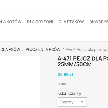
DLA KOTÓW
DLA GRYZONI
DLA PTAKÓW
AKWARY
 DLA PSÓW
PEJCZE DLA PSÓW
A-471 Pejcz dla psa, 
A-471 PEJCZ DLA 
25MM/50CM
24,99 zł
Brutto
Kolor: Czarny