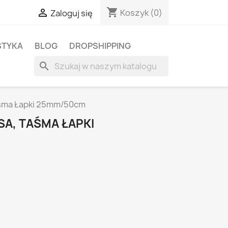
shopping_cart

Koszyk
(0)
Zaloguj się
STYKA
BLOG
DROPSHIPPING
search
taśma Łapki 25mm/50cm
PSA, TAŚMA ŁAPKI