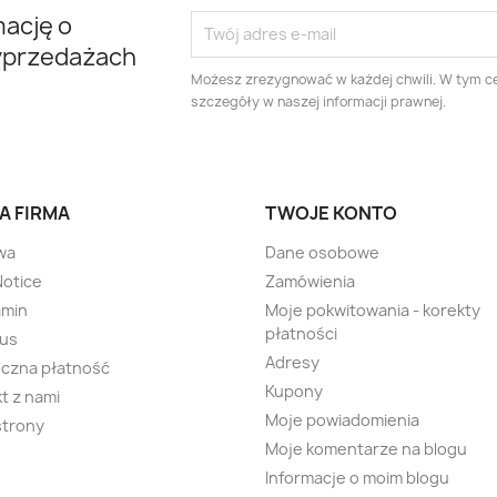
mację o
yprzedażach
Możesz zrezygnować w każdej chwili. W tym ce
szczegóły w naszej informacji prawnej.
A FIRMA
TWOJE KONTO
wa
Dane osobowe
Notice
Zamówienia
amin
Moje pokwitowania - korekty
płatności
 us
Adresy
czna płatność
Kupony
t z nami
Moje powiadomienia
strony
Moje komentarze na blogu
Informacje o moim blogu