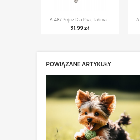
Szybki podgląd

A-487 Pejcz Dla Psa, Taśma...
A
31,99 zł
POWIĄZANE ARTYKUŁY