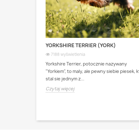
 PASTERSKI):
YORKSHIRE TERRIER (YORK)
 WIOSEK
7188 wyświetlenia
Yorkshire Terrier, potocznie nazywany
ianski pies
"Yorkiem", to maly, ale pewny siebie piesek, 
psa pasterskiego
stal sie jednym z...
Czytaj więcej