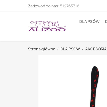
Zadzwoń do nas:
512765316
DLA PSÓW
Strona główna
DLA PSÓW
AKCESORIA