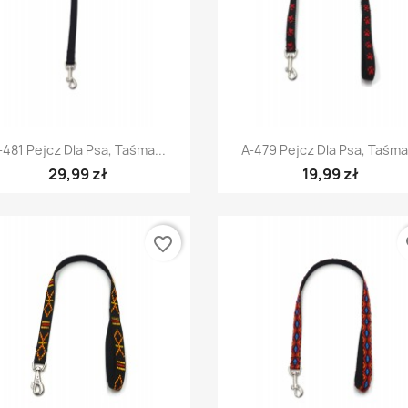
Szybki podgląd
Szybki podgląd


-481 Pejcz Dla Psa, Taśma...
A-479 Pejcz Dla Psa, Taśma.
29,99 zł
19,99 zł
favorite_border
fa