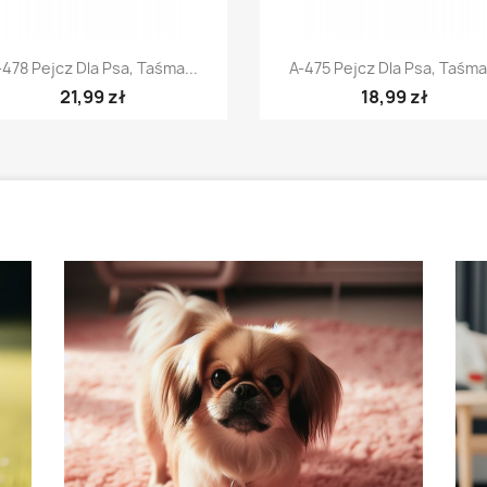
Szybki podgląd
Szybki podgląd


-478 Pejcz Dla Psa, Taśma...
A-475 Pejcz Dla Psa, Taśma.
21,99 zł
18,99 zł