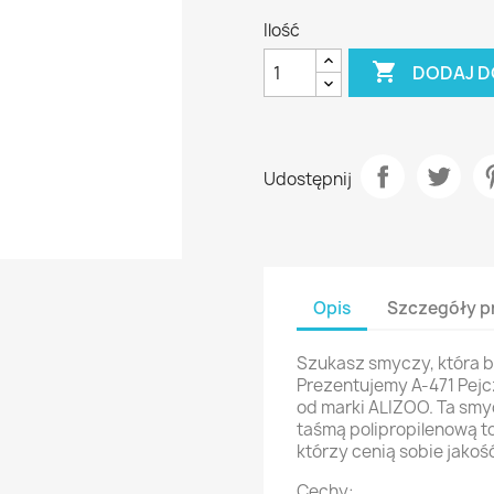
Ilość

DODAJ D
Udostępnij
Opis
Szczegóły p
Szukasz smyczy, która b
Prezentujemy A-471 Pej
od marki ALIZOO. Ta sm
taśmą polipropilenową to
którzy cenią sobie jakość 
Cechy: