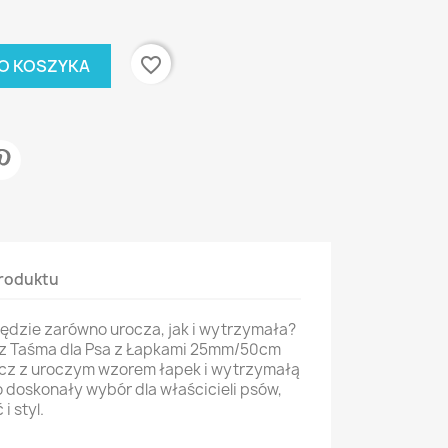
favorite_border
O KOSZYKA
roduktu
ędzie zarówno urocza, jak i wytrzymała?
cz Taśma dla Psa z Łapkami 25mm/50cm
ycz z uroczym wzorem łapek i wytrzymałą
 doskonały wybór dla właścicieli psów,
i styl.