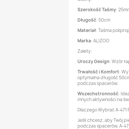
Szerokość Taśmy
: 25m
Długość
: 50cm
Materiał
: Taśma polipr
Marka
: ALIZOO
Zalety:
Uroczy Design
: Wzór ł
Trwałość i Komfort
: Wy
optymalna długość 50cm
podczas spacerów.
Wszechstronność
: Ide
innych aktywności na ś
Dlaczego Wybrać A-471 
Jeśli chcesz, aby Twój p
podczas spacerów, A-471