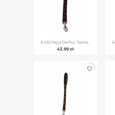
Szybki podgląd

A-492 Pejcz Dla Psa, Taśma...
A
43,99 zł
favorite_border