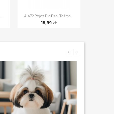
Szybki podgląd

..
A-472 Pejcz Dla Psa, Taśma...
15,99 zł