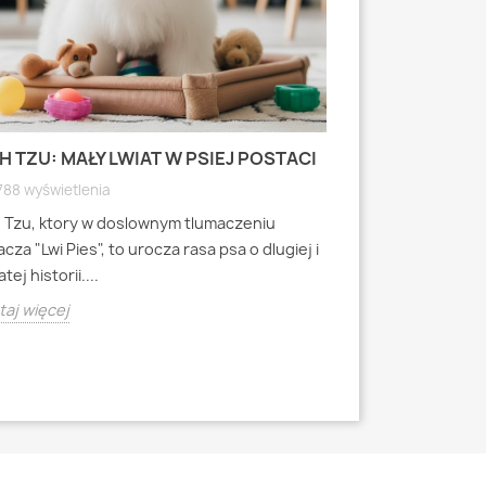
H TZU: MAŁY LWIAT W PSIEJ POSTACI
MOPS: MAŁY PI
WYRAZISTEJ
788 wyświetlenia
4790 wyświetle
h Tzu, ktory w doslownym tlumaczeniu
Mops to jedna z 
cza "Lwi Pies", to urocza rasa psa o dlugiej i
miniaturowych, k
tej historii....
starozytnych Chi
aj więcej
Czytaj więcej