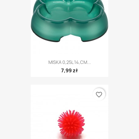
MISKA 0,25L 14,CM...
7,99 zł
favorite_border