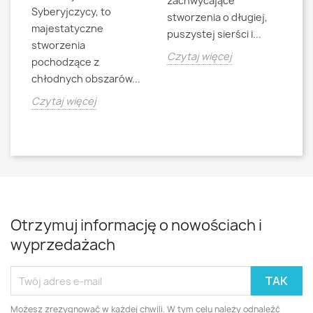
zachwycające
e
Ko
Syberyjczycy, to
stworzenia o długiej,
ró
majestatyczne
puszystej sierści i...
t
stworzenia
m,
Czytaj więcej
st
pochodzące z
st
chłodnych obszarów...
si
Czytaj więcej
Cz
Otrzymuj informację o nowościach i
wyprzedażach
Możesz zrezygnować w każdej chwili. W tym celu należy odnaleźć