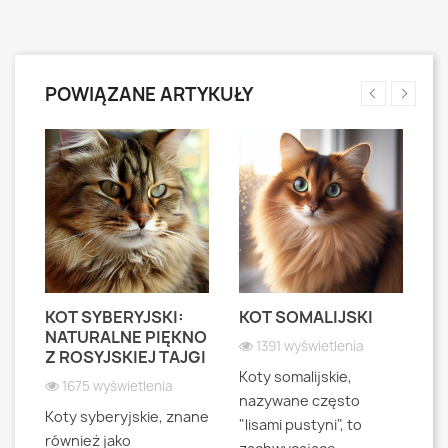
POWIĄZANE ARTYKUŁY
KOT SYBERYJSKI:
KOT SOMALIJSKI
K
NATURALNE PIĘKNO
(
1391 wyświetlenia
B
Z ROSYJSKIEJ TAJGI
F
O
Koty somalijskie,
1675 wyświetlenia
W
nazywane często
Koty syberyjskie, znane
"lisami pustyni", to
również jako