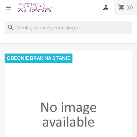
shopping_cart


(0)
search
OBECNIE BRAK NA STANIE