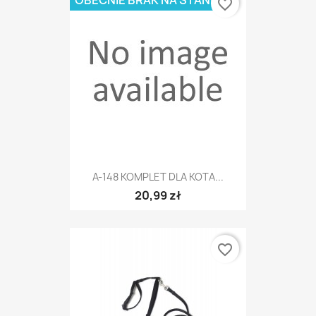
favorite_border
A-148 KOMPLET DLA KOTA...
20,99 zł
favorite_border