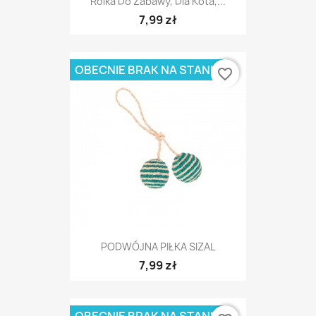
Rolka Do Zabawy, Dla Kota,...
7,99 zł
OBECNIE BRAK NA STANIE
favorite_border
PODWÓJNA PIŁKA SIZAL
7,99 zł
OBECNIE BRAK NA STANIE