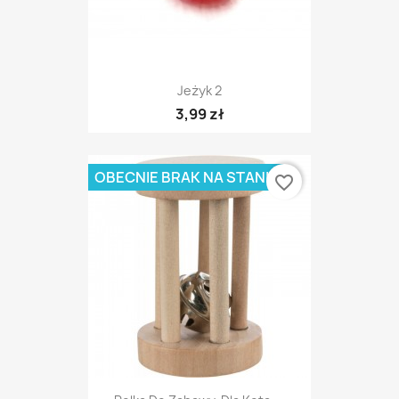
Jeżyk 2
3,99 zł
OBECNIE BRAK NA STANIE
favorite_border