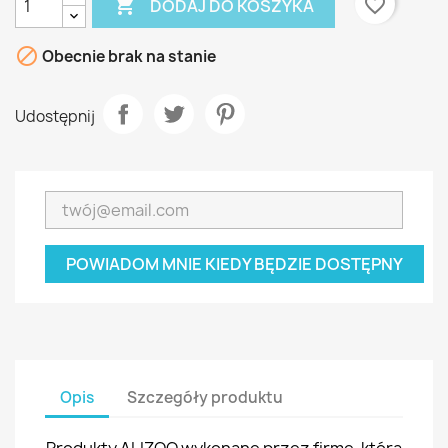

favorite_border
DODAJ DO KOSZYKA

Obecnie brak na stanie
Udostępnij
POWIADOM MNIE KIEDY BĘDZIE DOSTĘPNY
Opis
Szczegóły produktu