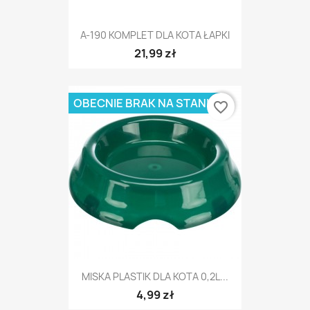
A-190 KOMPLET DLA KOTA ŁAPKI
21,99 zł
OBECNIE BRAK NA STANIE
favorite_border
MISKA PLASTIK DLA KOTA 0,2L...
4,99 zł